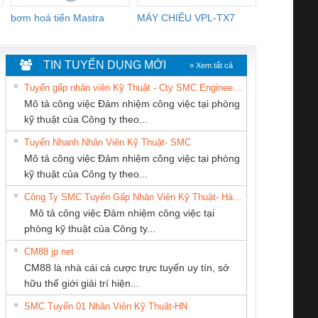
bơm hoả tiển Mastra
MÁY CHIẾU VPL-TX7
BOM DINH
WHITE
TIN TUYỂN DỤNG MỚI
» Xem tất cả
Tuyển gấp nhân viên Kỹ Thuật - Cty SMC Engineering
Mô tả công việc Đảm nhiệm công việc tại phòng
kỹ thuật của Công ty theo...
Tuyển Nhanh Nhân Viên Kỹ Thuật- SMC
Công Ty TNHH
Tan Dong Cang
CÔNG TY CỔ
 Le An Toàn
Bộ giám sát chuỗi
Bộ giám sát dòng
Bộ ng
Mô tả công việc Đảm nhiệm công việc tại phòng
hiết Bị Điện Nam
company LTD
PHẦN TỰ ĐỘNG
enix Contact
tấm pin
điện chuỗi
ray W
kỹ thuật của Công ty theo...
Quốc Thịnh
TIẾN HƯNG
6960 – PSR-
TRANSCLINIC 16I+
TRANSCLINIC 16I+
BAS 
Công Ty SMC Tuyển Gấp Nhân Viên Kỹ Thuật- Hà Nội
SCP-
1K5 L (2433950000)
(2008130000)
(28
Mô tả công việc Đảm nhiệm công việc tại
/FSP/2X1/1X2
phòng kỹ thuật của Công ty...
CM88 jp net
Cty TNHH TM QC
CÔNG TY TNHH
CÔNG TY TNHH
CM88 là nhà cái cá cược trực tuyến uy tín, sở
Ba Miền
THIẾT BỊ CÔNG
KINH DOANH
iám sát chuỗi
Bộ chỉnh lưu nguồn
Nẹp nhôm chống
Bộ c
hữu thế giới giải trí hiện...
NGHIỆP NIHON
DỊCH VỤ XNK
tấm pin
điện TRANSCLINIC
trơn Đà Nẵng
giám 
SETSUBI VIỆT
PHƯƠNG NAM
SMC Tuyển 01 Nhân Viên Kỹ Thuật-HN
SCLINIC 16I+
BKE 1K5.4
Sola