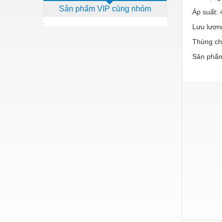
Sản phẩm VIP cùng nhóm
Dịch vụ - Thi công
Áp suất: 
Lưu lượng
Điện công nghiệp
Thùng ch
Điện gia dụng
Sản phẩm
Điện Lạnh
Đóng tàu Thiết bị
Đúc chính xác Thiết bị
Dụng cụ cầm tay
Dụng cụ cắt gọt
Dụng cụ điện
Dụng cụ đo
Gỗ - Trang thiết bị
Hàn cắt - Thiết bị