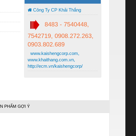
Công Ty CP Khải Thắng
8483 - 7540448,
7542719, 0908.272.263,
0903.802.689
www.kaishengcorp.com,
www.khaithang.com.vn,
http://ecm.vn/kaishengcorp/
N PHẨM GỢI Ý