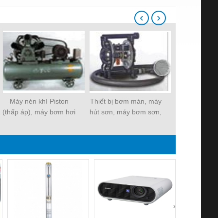
‹
›
Máy nén khí Piston
Thiết bị bơm màn, máy
Dụng cụ mở 
(thấp áp), máy bơm hơi
hút sơn, máy bơm sơn,
mở ốc, súng 
thiết bị hút hóa chất
ghép 
›