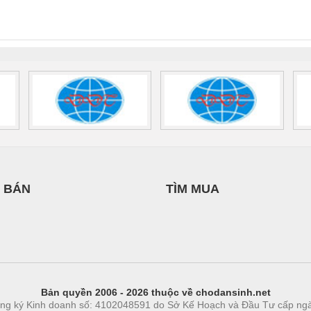
INT-HP-
BAT/PB/48DC/7.0AH/PT
SCP-
1K5 H
0AC/2.5KVA/PT
- 1133819
24UC/ESL4/3X1/1X2/B
 1136815
 BÁN
TÌM MUA
Bản quyền 2006 - 2026 thuộc về chodansinh.net
ng ký Kinh doanh số: 4102048591 do Sở Kế Hoạch và Đầu Tư cấp ng