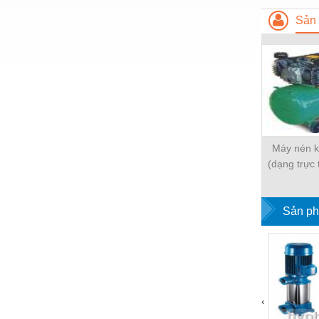
Hóa chất-Trang thiết bị
Sản 
Kệ công nghiệp
Khí nén - Thiết bị
Khuôn mẫu - Phụ tùng
Lọc công nghiệp
Máy công cụ - Phụ tùng
Máy nén k
Mỏ - Trang thiết bị
(dạng trực 
bơm 
Mô tơ - Hộp số
Môi trường - Thiết bị
Sản ph
Nâng hạ - Trang thiết bị
Nội - Ngoại thất - văn phòng
Nồi hơi - Trang thiết bị
‹
Nông nghiệp - Thiết bị