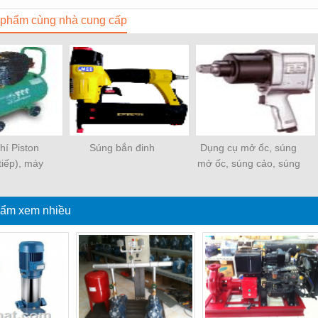
phẩm cùng nhà cung cấp
hí Piston
Súng bắn đinh
Dụng cụ mở ốc, súng
tiếp), máy
mở ốc, súng cảo, súng
hơi
ghép gỗ
ẩm xem nhiều