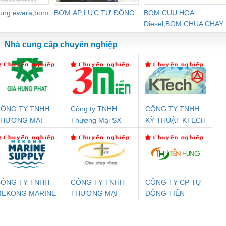
dung ewara,bom
BƠM ÁP LỰC TỰ ĐỘNG
BOM CUU HOA
Diesel,BOM CHUA CHAY
Nhà cung cấp chuyên nghiệp
ÔNG TY TNHH
Công ty TNHH
CÔNG TY TNHH
Đệm An Toàn
Rơ Le An Toàn
Bộ Lặp Tín Hiệu
Rơ
THƯƠNG MẠI
Thương Mại SX
KỸ THUẬT KTECH
T
nix Contact
Phoenix Contact
PROFIBUS Phoenix
Pho
ỊCH VỤ KỸ
Ba Miền
VIỆT NAM
PC20-1NO-
PSR-SCP-
Contact PSI-REP-
298
HUẬT ĐIỆN CƠ
24DC-SP -
24UC/ESL4/3X1/1X2/B
PROFIBUS/12MB -
IA HƯNG PHÁT
700578
- 2981059
2708863
24DC
ÔNG TY TNHH
CÔNG TY TNHH
CÔNG TY CP TỰ
MEKONG MARINE
THƯƠNG MẠI
ĐỘNG TIẾN
ưu Điện AC
Mô-đun Ắc Quy UPS
Rơ Le An Toàn
Bộ g
UPPLY
THIÊN ÂN VIỆT
HƯNG
 Suất Cao
Phoenix Contact
Phoenix Contact
NAM
nix Contact
QUINT-HP-
2981059 – PSR-
TRAN