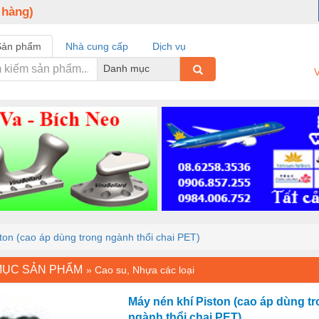
 hàng)
Sản phẩm
Nhà cung cấp
Dịch vụ
Danh mục
V
ton (cao áp dùng trong ngành thổi chai PET)
MỤC SẢN PHẨM
»
Cao su, Nhựa các loại
Máy nén khí Piston (cao áp dùng t
ngành thổi chai PET)