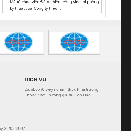
NAM
Mô tả công việc Đảm nhiệm công việc tại phòng
 (2502520000)
(7791400879)2. Giá
TRAN
kỹ thuật của Công ty theo...
1K5.4
DỊCH VỤ
Bamboo Airways chính thức khai trương
Phòng chờ Thương gia tại Côn Đảo
ày 28/03/2007