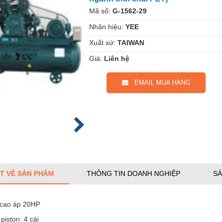
Mã số:
G-1562-29
Nhãn hiệu:
YEE
Xuất xứ:
TAIWAN
Giá:
Liên hệ
EMAIL MUA HÀNG
ẾT VỀ SẢN PHẨM
THÔNG TIN DOANH NGHIỆP
SẢ
cao áp 20HP
piston: 4 cái