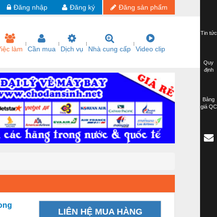
Đăng nhập
Đăng ký
Đăng sản phẩm
Tin tức
iệc làm
Cần mua
Dịch vụ
Nhà cung cấp
Video clip
Quy
định
Bảng
giá QC
rong
LIÊN HỆ MUA HÀNG