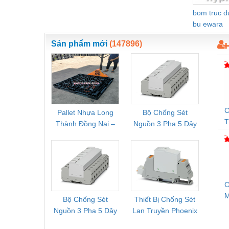
Nước-Vật tư thiết bị
bom truc 
bu ewara
Phốt cơ khí
Sản phẩm mới
(147896)
Sắt, thép, inox các loại
Thí nghiệm-Trang thiết bị
Thiết bị chiếu sáng
Thiết bị chống sét
C
Pallet Nhựa Long
Bộ Chống Sét
Rơ Le 
Thiết bị an ninh
Thành Đồng Nai –
Nguồn 3 Pha 5 Dây
Phoe
D
Cung Cấp Pallet
Phoenix Contact
PSR-
Thiết bị công nghiệp
T
Mới, Pallet Cũ Giá
FLT-SEC-P-T1-3S-
1NC-
G
Tốt
264/50-FM -
2
Thiết bị công trình
2909589
Thiết bị điện
C
Thiết bị giáo dục
Bộ Chống Sét
Thiết Bị Chống Sét
Bộ L
S
Nguồn 3 Pha 5 Dây
Lan Truyền Phoenix
Công
Thiết bị khác
Phoenix Contact
Contact PLT-SEC-
Phoe