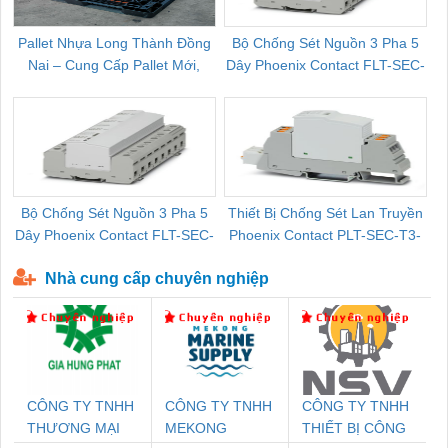
Pallet Nhựa Long Thành Đồng
Bộ Chống Sét Nguồn 3 Pha 5
Nai – Cung Cấp Pallet Mới,
Dây Phoenix Contact FLT-SEC-
C
Pallet Cũ Giá Tốt
P-T1-3S-264/50-FM - 2909589
Bộ Chống Sét Nguồn 3 Pha 5
Thiết Bị Chống Sét Lan Truyền
B
Dây Phoenix Contact FLT-SEC-
Phoenix Contact PLT-SEC-T3-
P-T1-3S-440/35-FM - 2908264
230-FM-PT - 2907928
Nhà cung cấp chuyên nghiệp
CÔNG TY TNHH
CÔNG TY TNHH
CÔNG TY TNHH
THƯƠNG MẠI
MEKONG
THIẾT BỊ CÔNG