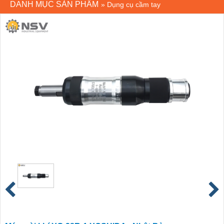
DANH MỤC SẢN PHẨM
»
Dụng cụ cầm tay