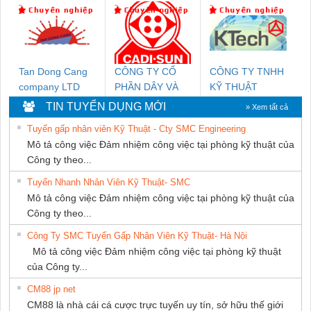
DỊCH VỤ KỸ
MARINE
NGHIỆP NIHON
THUẬT ĐIỆN CƠ
SUPPLY
SETSUBI VIỆT
GIA HƯNG PHÁT
NAM
Tan Dong Cang
CÔNG TY CỔ
CÔNG TY TNHH
company LTD
PHẦN DÂY VÀ
KỸ THUẬT
CÁP ĐIỆN
KTECH VIỆT
TIN TUYỂN DỤNG MỚI
» Xem tất cả
THƯỢNG ĐÌNH
NAM
Tuyển gấp nhân viên Kỹ Thuật - Cty SMC Engineering
Mô tả công việc Đảm nhiệm công việc tại phòng kỹ thuật của
Công ty theo...
Tuyển Nhanh Nhân Viên Kỹ Thuật- SMC
Mô tả công việc Đảm nhiệm công việc tại phòng kỹ thuật của
Công ty theo...
Công Ty SMC Tuyển Gấp Nhân Viên Kỹ Thuật- Hà Nội
Mô tả công việc Đảm nhiệm công việc tại phòng kỹ thuật
của Công ty...
CM88 jp net
CM88 là nhà cái cá cược trực tuyến uy tín, sở hữu thế giới