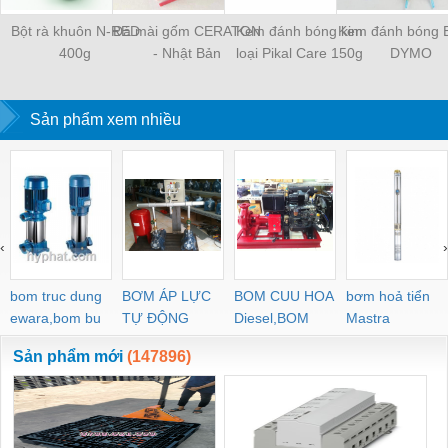
Bột rà khuôn N-RED
Đá mài gốm CERATON
Kem đánh bóng kim
Kem đánh bóng 
400g
- Nhật Bản
loại Pikal Care 150g
DYMO
Sản phẩm xem nhiều
‹
›
bom truc dung
BƠM ÁP LỰC
BOM CUU HOA
bơm hoả tiển
ewara,bom bu
TỰ ĐỘNG
Diesel,BOM
Mastra
ewara
CHUA CHAY
Sản phẩm mới
(147896)