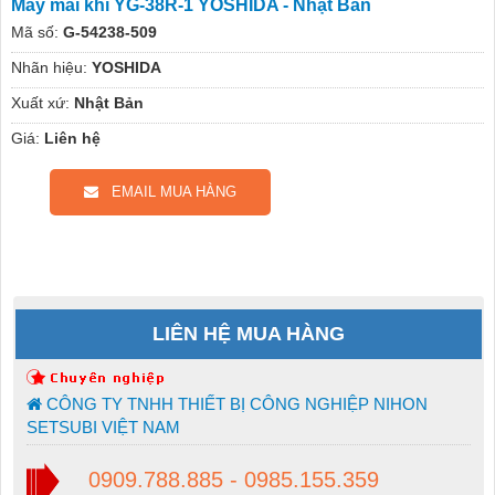
Máy mài khí YG-38R-1 YOSHIDA - Nhật Bản
Mã số:
G-54238-509
Nhãn hiệu:
YOSHIDA
Xuất xứ:
Nhật Bản
Giá:
Liên hệ
EMAIL MUA HÀNG
LIÊN HỆ MUA HÀNG
CÔNG TY TNHH THIẾT BỊ CÔNG NGHIỆP NIHON
SETSUBI VIỆT NAM
0909.788.885 - 0985.155.359