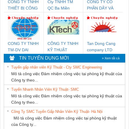
CÔNG TY TNHH
Cty TNHH TM
CÔNG TY CỔ
THIẾT BỊ CÔNG
QC Ba Miền
PHẦN DÂY VÀ
NGHIỆP NIHON
CÁP ĐIỆN
SETSUBI VIỆT
THƯỢNG ĐÌNH
NAM
CONG TY TNHH
CÔNG TY TNHH
Tan Dong Cang
TM-DV DAI
KỸ THUẬT
company LTD
DONG THANH
KTECH VIỆT
TIN TUYỂN DỤNG MỚI
» Xem tất cả
NAM
Tuyển gấp nhân viên Kỹ Thuật - Cty SMC Engineering
Mô tả công việc Đảm nhiệm công việc tại phòng kỹ thuật của
Công ty theo...
Tuyển Nhanh Nhân Viên Kỹ Thuật- SMC
Mô tả công việc Đảm nhiệm công việc tại phòng kỹ thuật của
Công ty theo...
Công Ty SMC Tuyển Gấp Nhân Viên Kỹ Thuật- Hà Nội
Mô tả công việc Đảm nhiệm công việc tại phòng kỹ thuật
của Công ty...