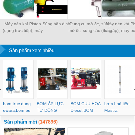
Máy nén khí Piston
Súng bắn đinh
Dụng cụ mở ốc, súng
Máy nén khí Pi
(dạng trực tiếp), máy
mở ốc, súng cảo, súng
(thấp áp), máy b
bơm hơi
ghép gỗ
Sản phẩm xem nhiều
‹
›
bom truc dung
BƠM ÁP LỰC
BOM CUU HOA
bơm hoả tiển
ewara,bom bu
TỰ ĐỘNG
Diesel,BOM
Mastra
ewara
CHUA CHAY
Sản phẩm mới
(147896)