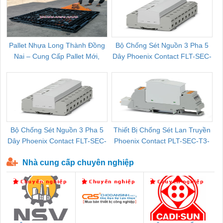
Pallet Nhựa Long Thành Đồng
Bộ Chống Sét Nguồn 3 Pha 5
Nai – Cung Cấp Pallet Mới,
Dây Phoenix Contact FLT-SEC-
C
Pallet Cũ Giá Tốt
P-T1-3S-264/50-FM - 2909589
Bộ Chống Sét Nguồn 3 Pha 5
Thiết Bị Chống Sét Lan Truyền
B
Dây Phoenix Contact FLT-SEC-
Phoenix Contact PLT-SEC-T3-
P-T1-3S-440/35-FM - 2908264
230-FM-PT - 2907928
Nhà cung cấp chuyên nghiệp