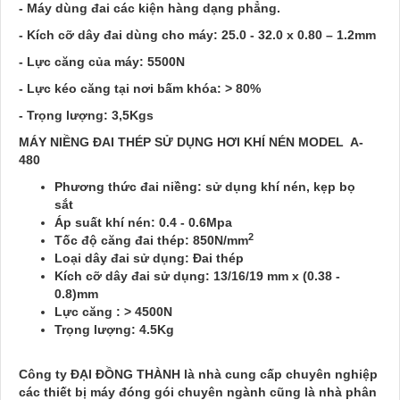
- Máy dùng đai các kiện hàng dạng phẳng.
- Kích cỡ dây đai dùng cho máy: 25.0 - 32.0 x 0.80 – 1.2mm
- Lực căng của máy: 5500N
- Lực kéo căng tại nơi bấm khóa: > 80%
- Trọng lượng: 3,5Kgs
MÁY NIỀNG ĐAI THÉP SỬ DỤNG HƠI KHÍ NÉN MODEL A-
480
Phương thức đai niềng: sử dụng khí nén, kẹp bọ
sắt
Áp suất khí nén: 0.4 - 0.6Mpa
2
Tốc độ căng đai thép: 850N/mm
Loại dây đai sử dụng: Đai thép
Kích cỡ dây đai sử dụng: 13/16/19 mm x (0.38 -
0.8)mm
Lực căng : > 4500N
Trọng lượng: 4.5Kg
Công ty
ĐẠI ĐỒNG THÀNH
là nhà cung cấp chuyên nghiệp
các thiết bị máy đóng gói chuyên ngành cũng là nhà phân