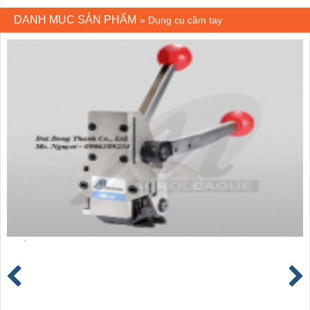
DANH MỤC SẢN PHẨM
»
Dụng cụ cầm tay