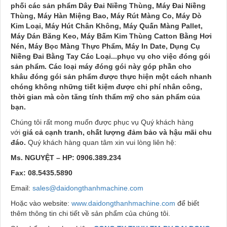
phối các sản phẩm Dây Đai Niềng Thùng, Máy Đai Niềng
Thùng, Máy Hàn Miệng Bao, Máy Rút Màng Co, Máy Dò
Kim Loại, Máy Hút Chân Không, Máy Quấn Màng Pallet,
Máy Dán Băng Keo, Máy Bấm Kim Thùng Catton Bằng Hơi
Nén, Máy Bọc Màng Thực Phẩm, Máy In Date, Dụng Cụ
Niềng Đai Bằng Tay Các Loại...phục vụ cho việc đóng gói
sản phẩm.
Các loại máy đóng gói này góp phần cho
khâu đóng gói sản phẩm được thực hiện một cách nhanh
chóng không những tiết kiệm được chi phí nhân công,
thời gian mà còn tăng tính thẩm mỹ cho sản phẩm của
bạn.
Chúng tôi rất mong muốn được phục vụ Quý khách hàng
với
giá cả cạnh tranh, chất lượng đảm bảo và hậu mãi chu
đáo.
Quý khách hàng quan tâm xin vui lòng liên hệ:
Ms. NGUYỆT – HP: 0906.389.234
Fax: 08.5435.5890
Email:
sales@daidongthanhmachine.com
Hoặc vào website:
www.daidongthanhmachine.com
để biết
thêm thông tin chi tiết về sản phẩm của chúng tôi.