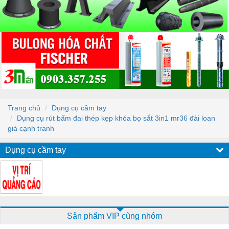
Trang chủ
Dụng cụ cầm tay
Dụng cụ rút bấm đai thép kẹp khóa bọ sắt 3in1 mr36 đài loan
giá cạnh tranh
Dụng cụ cầm tay
Sản phẩm VIP cùng nhóm