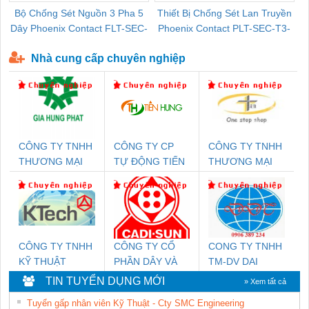
Bộ Chống Sét Nguồn 3 Pha 5
Thiết Bị Chống Sét Lan Truyền
B
Dây Phoenix Contact FLT-SEC-
Phoenix Contact PLT-SEC-T3-
P-T1-3S-440/35-FM - 2908264
230-FM-PT - 2907928
Nhà cung cấp chuyên nghiệp
CÔNG TY TNHH
CÔNG TY CP
CÔNG TY TNHH
THƯƠNG MẠI
TỰ ĐỘNG TIẾN
THƯƠNG MẠI
DỊCH VỤ KỸ
HƯNG
THIÊN ÂN VIỆT
THUẬT ĐIỆN CƠ
NAM
GIA HƯNG PHÁT
CÔNG TY TNHH
CÔNG TY CỔ
CONG TY TNHH
KỸ THUẬT
PHẦN DÂY VÀ
TM-DV DAI
KTECH VIỆT
CÁP ĐIỆN
DONG THANH
TIN TUYỂN DỤNG MỚI
» Xem tất cả
NAM
THƯỢNG ĐÌNH
Tuyển gấp nhân viên Kỹ Thuật - Cty SMC Engineering