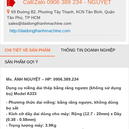
Call/Zalo 0906 389 234 - NGUYỆT
69 Đường B2, Phường Tây Thạnh, KCN Tân Bình, Quận
Tân Phú, TP HCM
sales@daidongthanhmachine.com
http://daidongthanhmachine.com
CHI TIẾT VỀ SẢN PHẨM
THÔNG TIN DOANH NGHIỆP
SẢN PHẨM GỢI Ý
Ms. ÁNH NGUYỆT – HP: 0906.389.234
Dụng cụ niềng đai thép bằng răng ngược (không sử dụng
bọ) Model A333
- Phương thức đai niềng: bằng răng ngược, không dùng
bọ sắt
- Kích cỡ dây đai dùng cho máy: Rộng (12.7 - 20mm) x Dày
(0.38 - 0.58mm)
- Trọng lượng máy: 3.9Kg