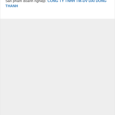
Sản phẩm doanh nghiệp:
CONG TY TNHH TM-DV DAI DONG
THANH