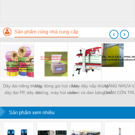
Sản phẩm cùng nhà cung cấp
‹
›
Dây đai niềng thùng,
Máy đóng gói hút chân
Máy đậy nắp thùng
MÀNG NHỰA V
dây đai PP, dây đai
không, máy hút chân
carton và dán băng keo
CHẮN CÔN TR
nhựa
không một buồng hút
tự động
MÀNG CHỊU N
KHO LẠNH, rèm
Sản phẩm xem nhiều
PVC