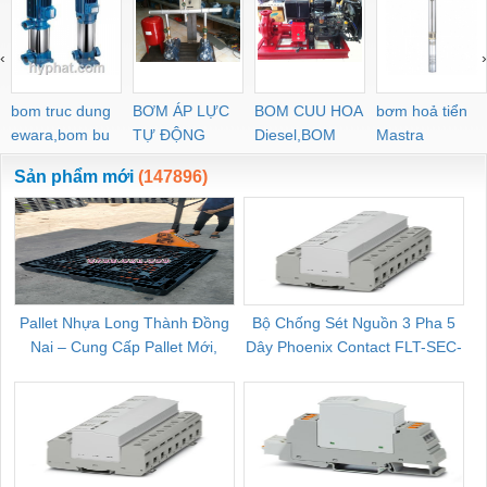
‹
›
bom truc dung
BƠM ÁP LỰC
BOM CUU HOA
bơm hoả tiển
ewara,bom bu
TỰ ĐỘNG
Diesel,BOM
Mastra
ewara
CHUA CHAY
Sản phẩm mới
(147896)
Pallet Nhựa Long Thành Đồng
Bộ Chống Sét Nguồn 3 Pha 5
Nai – Cung Cấp Pallet Mới,
Dây Phoenix Contact FLT-SEC-
C
Pallet Cũ Giá Tốt
P-T1-3S-264/50-FM - 2909589