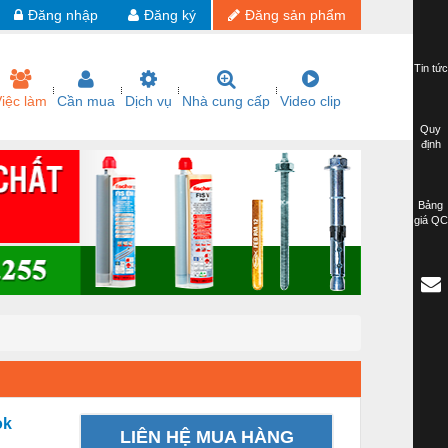
Đăng nhập
Đăng ký
Đăng sản phẩm
Tin tức
iệc làm
Cần mua
Dịch vụ
Nhà cung cấp
Video clip
Quy
định
Bảng
giá QC
ok
LIÊN HỆ MUA HÀNG