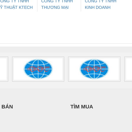
ÔNG TY TNHH
CÔNG TY TNHH
CÔNG TY TNHH
Ỹ THUẬT KTECH
THƯƠNG MẠI
KINH DOANH
ưu Điện AC
Mô-đun Ắc Quy UPS
Rơ Le An Toàn
Bộ g
IỆT NAM
DỊCH VỤ KỸ
DỊCH VỤ XNK
 Suất Cao
Phoenix Contact
Phoenix Contact
THUẬT ĐIỆN CƠ
PHƯƠNG NAM
nix Contact
QUINT-HP-
2981059 – PSR-
TRAN
GIA HƯNG PHÁT
INT-HP-
BAT/PB/48DC/7.0AH/PT
SCP-
1K5 H
0AC/2.5KVA/PT
- 1133819
24UC/ESL4/3X1/1X2/B
 1136815
 BÁN
TÌM MUA