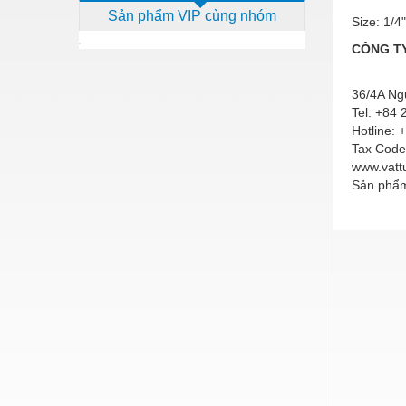
Sản phẩm VIP cùng nhóm
Dịch vụ - Thi công
Size: 1/4
CÔNG TY
Điện công nghiệp
Điện gia dụng
36/4A Ngu
Tel: +84
Điện Lạnh
Hotline:
Tax Code
Đóng tàu Thiết bị
www.vattu
Đúc chính xác Thiết bị
Sản phẩm
Dụng cụ cầm tay
Dụng cụ cắt gọt
Dụng cụ điện
Dụng cụ đo
Gỗ - Trang thiết bị
Hàn cắt - Thiết bị