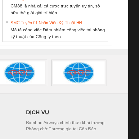
CÔNG TY CỔ
CÔNG TY CP TỰ
CÔNG TY TNHH
CM88 là nhà cái cá cược trực tuyến uy tín, sở
PHẦN TỰ ĐỘNG
ĐỘNG TIẾN
THƯƠNG MẠI
iám sát chuỗi
Bộ chỉnh lưu nguồn
Nẹp nhôm chống
Bộ c
hữu thế giới giải trí hiện...
TIẾN HƯNG
HƯNG
THIÊN ÂN VIỆT
tấm pin
điện TRANSCLINIC
trơn Đà Nẵng
giám 
NAM
SMC Tuyển 01 Nhân Viên Kỹ Thuật-HN
SCLINIC 16I+
BKE 1K5.4
Sola
Mô tả công việc Đảm nhiệm công việc tại phòng
 (2502520000)
(7791400879)2. Giá
TRAN
kỹ thuật của Công ty theo...
1K5.4
DỊCH VỤ
Bamboo Airways chính thức khai trương
Phòng chờ Thương gia tại Côn Đảo