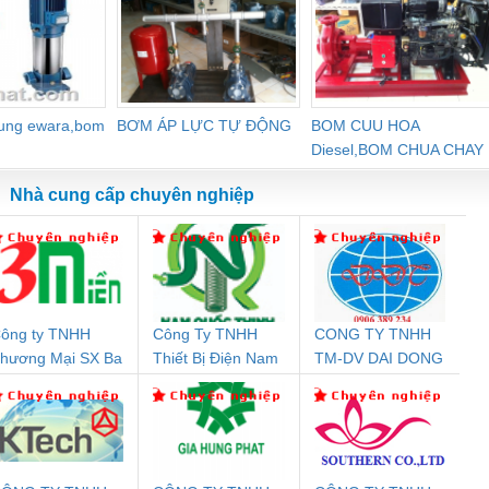
- Blue
dung ewara,bom
BƠM ÁP LỰC TỰ ĐỘNG
BOM CUU HOA
Diesel,BOM CHUA CHAY
Nhà cung cấp chuyên nghiệp
ông ty TNHH
Công Ty TNHH
CONG TY TNHH
Đệm An Toàn
Rơ Le An Toàn
Bộ Lặp Tín Hiệu
Rơ
hương Mại SX Ba
Thiết Bị Điện Nam
TM-DV DAI DONG
nix Contact
Phoenix Contact
PROFIBUS Phoenix
Pho
iền
Quốc Thịnh
THANH
PC20-1NO-
PSR-SCP-
Contact PSI-REP-
298
24DC-SP -
24UC/ESL4/3X1/1X2/B
PROFIBUS/12MB -
700578
- 2981059
2708863
24DC