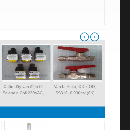
‹
›
Cuộn dây van điện từ
Van bi Hoke, OD x OD,
Găng tay chố
Solenoid Coil 230VAC,
SS316, 6.000psi (6K)
KONG. Maker
300AA00086A –
Indone
MCSCJ230AG000010.
Maker: EATON – USA