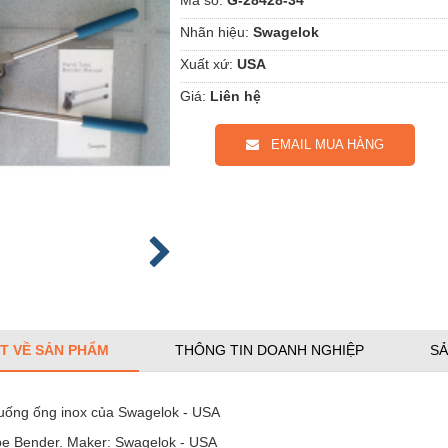
Nhãn hiệu:
Swagelok
Xuất xứ:
USA
Giá:
Liên hệ
EMAIL MUA HÀNG
ẾT VỀ SẢN PHẨM
THÔNG TIN DOANH NGHIỆP
SẢ
uống ống inox của Swagelok - USA
e Bender. Maker: Swagelok - USA