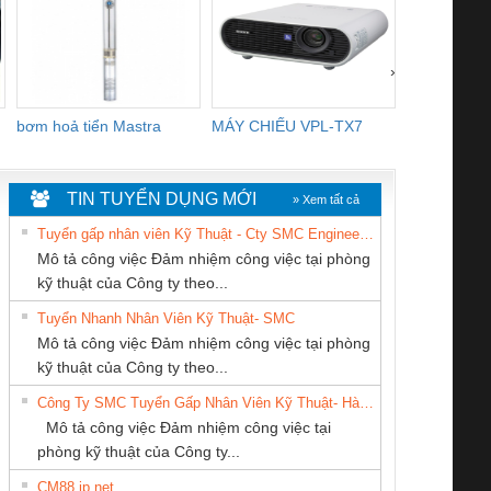
›
bơm hoả tiển Mastra
MÁY CHIẾU VPL-TX7
BOM DINH
WHITE
TIN TUYỂN DỤNG MỚI
» Xem tất cả
Tuyển gấp nhân viên Kỹ Thuật - Cty SMC Engineering
Mô tả công việc Đảm nhiệm công việc tại phòng
kỹ thuật của Công ty theo...
Tuyển Nhanh Nhân Viên Kỹ Thuật- SMC
CÔNG TY TNHH
Cty TNHH TM QC
CÔNG TY CỔ
 Le An Toàn
Bộ giám sát chuỗi
Bộ giám sát dòng
Bộ ng
Mô tả công việc Đảm nhiệm công việc tại phòng
THIẾT BỊ CÔNG
Ba Miền
PHẦN DÂY VÀ
enix Contact
tấm pin
điện chuỗi
ray W
kỹ thuật của Công ty theo...
NGHIỆP NIHON
CÁP ĐIỆN
6960 – PSR-
TRANSCLINIC 16I+
TRANSCLINIC 16I+
BAS 
Công Ty SMC Tuyển Gấp Nhân Viên Kỹ Thuật- Hà Nội
SETSUBI VIỆT
THƯỢNG ĐÌNH
SCP-
1K5 L (2433950000)
(2008130000)
(28
Mô tả công việc Đảm nhiệm công việc tại
NAM
/FSP/2X1/1X2
phòng kỹ thuật của Công ty...
CM88 jp net