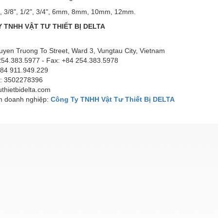
", 3/8", 1/2", 3/4", 6mm, 8mm, 10mm, 12mm.
 TNHH VẬT TƯ THIẾT BỊ DELTA
yen Truong To Street, Ward 3, Vungtau City, Vietnam
 254.383.5977 - Fax: +84 254.383.5978
 +84 911.949.229
: 3502278396
thietbidelta.com
 doanh nghiệp:
Công Ty TNHH Vật Tư Thiết Bị DELTA