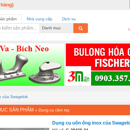
 hàng)
Sản phẩm
Nhà cung cấp
Dịch vụ
Danh mục
V
x của Swagelok
MỤC SẢN PHẨM
»
Dụng cụ cầm tay
Dụng cụ uốn ống inox của Swagel
Mã số:
G-28428-34