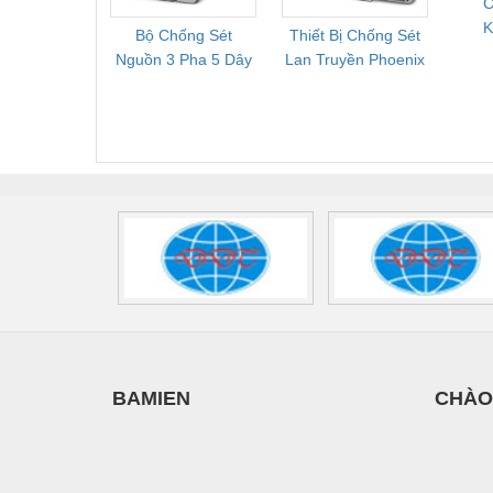
C
Thiết bị làm sạch
K
Bộ Chống Sét
Thiết Bị Chống Sét
Bộ L
Thiết bị sơn - Sơn
V
Nguồn 3 Pha 5 Dây
Lan Truyền Phoenix
Công
Phoenix Contact
Contact PLT-SEC-
Phoe
Thiết bị nhà bếp
FLT-SEC-P-T1-3S-
T3-230-FM-PT -
QU
Thiết bị nhiệt
440/35-FM -
2907928
UPS/23
2908264
-
Thiêt bị PCCC
Thiết bị truyền động
Thiết bị văn phòng
Thiết bị viễn thông
Thủy lực-Thiết bị
Thủy sản - Trang thiết bị
BAMIEN
CHÀO
Tự động hoá
Van - Co các loại
Vật liệu mài mòn