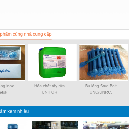
phẩm cùng nhà cung cấp
ống inox
Hóa chất tẩy rửa
Bu lông Stud Bolt
elok
UNITOR
UNC/UNRC,
UNF/UNRF, 8UN
Thread ASTM A193
ẩm xem nhiều
Gr.B7 c/w Heavy Hex
Nuts ASTM A194 Gr.2H
- Plain or PTFE Coated