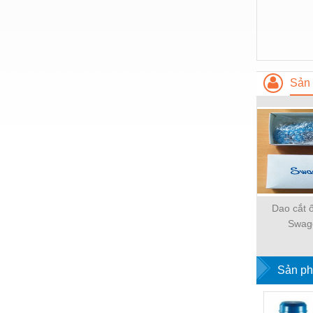
Hóa chất-Trang thiết bị
Kệ công nghiệp
Khí nén - Thiết bị
Khuôn mẫu - Phụ tùng
Sản 
Lọc công nghiệp
Máy công cụ - Phụ tùng
Mỏ - Trang thiết bị
Mô tơ - Hộp số
Môi trường - Thiết bị
Dao cắt 
Swag
Nâng hạ - Trang thiết bị
Nội - Ngoại thất - văn phòng
Sản ph
Nồi hơi - Trang thiết bị
Nông nghiệp - Thiết bị