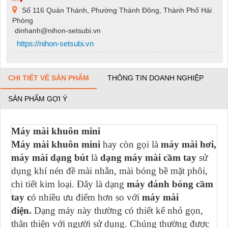
Số 116 Quán Thánh, Phường Thành Đông, Thành Phố Hải
Phòng
dinhanh@nihon-setsubi.vn
https://nihon-setsubi.vn
CHI TIẾT VỀ SẢN PHẨM
THÔNG TIN DOANH NGHIỆP
SẢN PHẨM GỢI Ý
Máy mài khuôn mini
Máy mài khuôn mini
hay còn gọi là
máy mài hơi,
máy mài dạng bút
là
dạng máy mài cầm tay
sử
dụng khí nén đề mài nhẵn, mài bóng bề mặt phôi,
chi tiết kim loại. Đây là dạng
máy đánh bóng cầm
tay c
ó nhiều ưu điểm hơn so với
máy mài
điện.
Dạng máy này thường có thiết kế nhỏ gọn,
thân thiện với người sử dụng. Chúng thường được