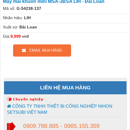
Máy mài khuôn mini MSA-3BSA LIH - Đài Loan
Mã số:
G-54238-137
Nhãn hiệu:
LIH
Xuất xứ:
Đài Loan
Giá:
9,999
vnđ
EMAIL MUA HÀNG
LIÊN HỆ MUA HÀNG
CÔNG TY TNHH THIẾT BỊ CÔNG NGHIỆP NIHON
SETSUBI VIỆT NAM
0909.788.885 - 0985.155.359