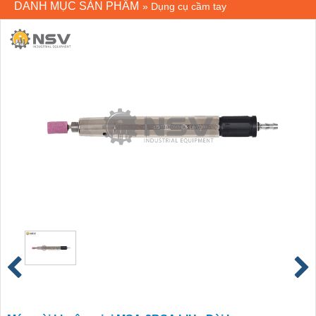
DANH MỤC SẢN PHẨM
»
Dụng cụ cầm tay