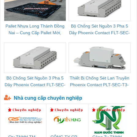
Pallet Nhựa Long Thành Đồng
Bộ Chống Sét Nguồn 3 Pha 5
Nai – Cung Cấp Pallet Mới,
Dây Phoenix Contact FLT-SEC-
C
Pallet Cũ Giá Tốt
P-T1-3S-264/50-FM - 2909589
Bộ Chống Sét Nguồn 3 Pha 5
Thiết Bị Chống Sét Lan Truyền
B
Dây Phoenix Contact FLT-SEC-
Phoenix Contact PLT-SEC-T3-
P-T1-3S-440/35-FM - 2908264
230-FM-PT - 2907928
Nhà cung cấp chuyên nghiệp