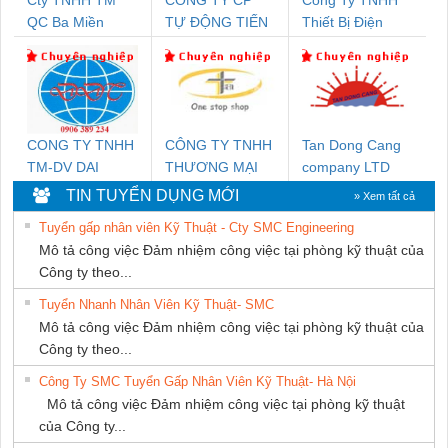
Cty TNHH TM
CÔNG TY CP
Công Ty TNHH
QC Ba Miền
TỰ ĐỘNG TIẾN
Thiết Bị Điện
HƯNG
Nam Quốc Thịnh
CONG TY TNHH
CÔNG TY TNHH
Tan Dong Cang
TM-DV DAI
THƯƠNG MẠI
company LTD
DONG THANH
THIÊN ÂN VIỆT
TIN TUYỂN DỤNG MỚI
» Xem tất cả
NAM
Tuyển gấp nhân viên Kỹ Thuật - Cty SMC Engineering
Mô tả công việc Đảm nhiệm công việc tại phòng kỹ thuật của
Công ty theo...
Tuyển Nhanh Nhân Viên Kỹ Thuật- SMC
Mô tả công việc Đảm nhiệm công việc tại phòng kỹ thuật của
Công ty theo...
Công Ty SMC Tuyển Gấp Nhân Viên Kỹ Thuật- Hà Nội
Mô tả công việc Đảm nhiệm công việc tại phòng kỹ thuật
của Công ty...