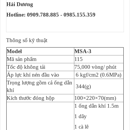
Hải Dương
Hotline: 0909.788.885 - 0985.155.359
Thông số kỹ thuật
Model
MSA-3
Mã sản phẩm
115
Tốc độ không tải
75,000 vòng/ phút
Áp lực khí nén đầu vào
6 kgf/cm2 (0.6MPa)
Trọng lượng gồm cả ống dẫn
344(g)
khí
Kích thước đóng hộp
100×220×70(mm)
1 ống dẫn khí 1.5m
1 dây
1 cà lê