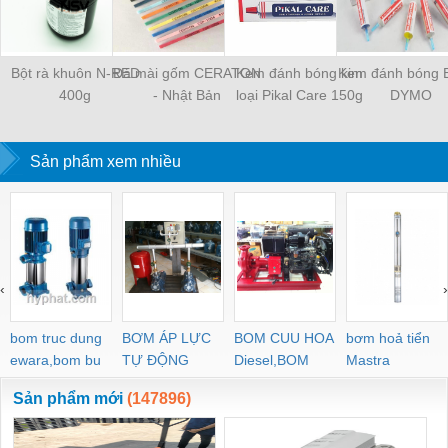
Bột rà khuôn N-RED
Đá mài gốm CERATON
Kem đánh bóng kim
Kem đánh bóng 
400g
- Nhật Bản
loại Pikal Care 150g
DYMO
Sản phẩm xem nhiều
‹
›
bom truc dung
BƠM ÁP LỰC
BOM CUU HOA
bơm hoả tiển
ewara,bom bu
TỰ ĐỘNG
Diesel,BOM
Mastra
ewara
CHUA CHAY
Sản phẩm mới
(147896)