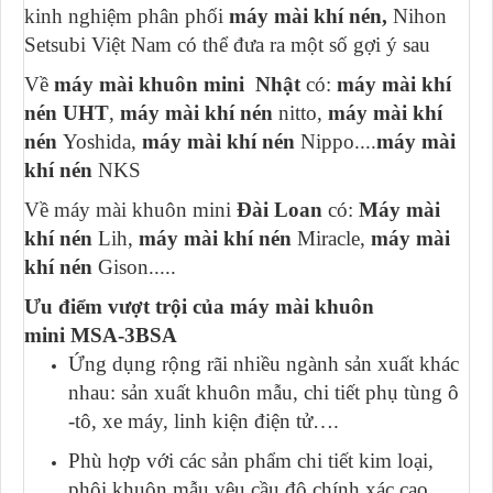
kinh nghiệm phân phối
máy mài khí nén,
Nihon
Setsubi Việt Nam có thể đưa ra một số gợi ý sau
Về
máy mài khuôn mini Nhật
có:
máy mài khí
nén UHT
,
máy mài khí nén
nitto,
máy mài khí
nén
Yoshida,
máy mài khí nén
Nippo....
máy mài
khí nén
NKS
Về máy mài khuôn mini
Đài Loan
có:
Máy mài
khí nén
Lih,
máy mài khí nén
Miracle,
máy mài
khí nén
Gison.....
Ưu điểm vượt trội của máy mài khuôn
mini MSA-3BSA
Ứng dụng rộng rãi nhiều ngành sản xuất khác
nhau: sản xuất khuôn mẫu, chi tiết phụ tùng ô
-tô, xe máy, linh kiện điện tử….
Phù hợp với các sản phẩm chi tiết kim loại,
phôi khuôn mẫu yêu cầu độ chính xác cao