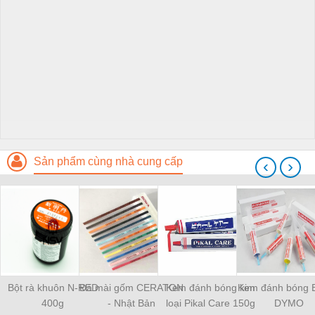
Sản phẩm cùng nhà cung cấp
‹
›
Bột rà khuôn N-RED
Đá mài gốm CERATON
Kem đánh bóng kim
Kem đánh bóng 
400g
- Nhật Bản
loại Pikal Care 150g
DYMO