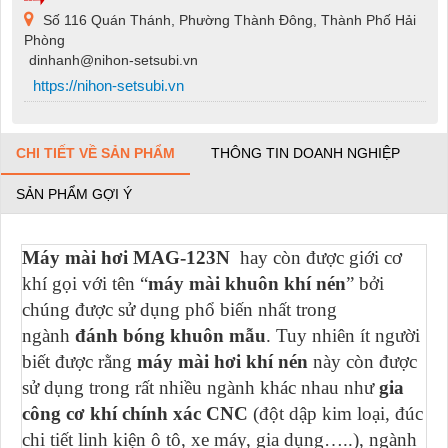
Số 116 Quán Thánh, Phường Thành Đông, Thành Phố Hải
Phòng
dinhanh@nihon-setsubi.vn
https://nihon-setsubi.vn
CHI TIẾT VỀ SẢN PHẨM
THÔNG TIN DOANH NGHIỆP
SẢN PHẨM GỢI Ý
Máy mài hơi MAG-123N
hay còn được giới cơ
khí gọi với tên “
máy mài khuôn khí nén
” bởi
chúng được sử dụng phổ biến nhất trong
ngành
đánh bóng khuôn mẫu
. Tuy nhiên ít người
biết được rằng
máy mài hơi khí nén
này còn được
sử dụng trong rất nhiều ngành khác nhau như
gia
công cơ khí chính xác CNC
(đột dập kim loại, đúc
chi tiết linh kiện ô tô, xe máy, gia dụng…..), ngành