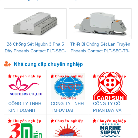
Pallet Cũ Giá Tốt
P-T1-3S-264/50-FM - 2909589
Bộ Chống Sét Nguồn 3 Pha 5
Thiết Bị Chống Sét Lan Truyền
B
Dây Phoenix Contact FLT-SEC-
Phoenix Contact PLT-SEC-T3-
P-T1-3S-440/35-FM - 2908264
230-FM-PT - 2907928
Nhà cung cấp chuyên nghiệp
CÔNG TY TNHH
CONG TY TNHH
CÔNG TY CỔ
KINH DOANH
TM-DV DAI
PHẦN DÂY VÀ
DỊCH VỤ XNK
DONG THANH
CÁP ĐIỆN
PHƯƠNG NAM
THƯỢNG ĐÌNH