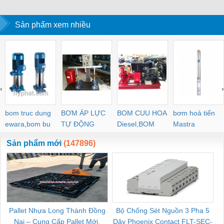
Sản phẩm xem nhiều
‹
›
bom truc dung
BƠM ÁP LỰC
BOM CUU HOA
bơm hoả tiển
ewara,bom bu
TỰ ĐỘNG
Diesel,BOM
Mastra
ewara
CHUA CHAY
Sản phẩm mới
(147896)
Pallet Nhựa Long Thành Đồng
Bộ Chống Sét Nguồn 3 Pha 5
Nai – Cung Cấp Pallet Mới,
Dây Phoenix Contact FLT-SEC-
C