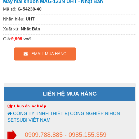
Máy mài khuôn MAG-123N UHT - Nhật Bản
Mã số:
G-54238-40
Nhãn hiệu:
UHT
Xuất xứ:
Nhật Bản
Giá:
9,999
vnđ
EMAIL MUA HÀNG
LIÊN HỆ MUA HÀNG
CÔNG TY TNHH THIẾT BỊ CÔNG NGHIỆP NIHON
SETSUBI VIỆT NAM
0909.788.885 - 0985.155.359