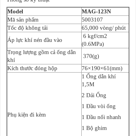
Model
MAG-123N
Mã sản phẩm
5003107
Tốc độ không tải
65,000 vòng/ phút
6 kgf/cm2
Áp lực khí nén đầu vào
(0.6MPa)
Trọng lượng gồm cả ống dẫn
370(g)
khí
Kích thước đóng hộp
76×190×61(mm)
1 Ống dẫn khí
1,5M
2 Dải Ống
1 Đầu vòi ống
Phụ kiện đi kèm
1 Đầu nối nhanh
1 Bộ ghim