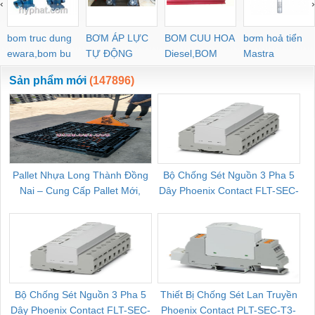
‹
›
bom truc dung
BƠM ÁP LỰC
BOM CUU HOA
bơm hoả tiển
ewara,bom bu
TỰ ĐỘNG
Diesel,BOM
Mastra
ewara
CHUA CHAY
Sản phẩm mới
(147896)
Pallet Nhựa Long Thành Đồng
Bộ Chống Sét Nguồn 3 Pha 5
Nai – Cung Cấp Pallet Mới,
Dây Phoenix Contact FLT-SEC-
C
Pallet Cũ Giá Tốt
P-T1-3S-264/50-FM - 2909589
Bộ Chống Sét Nguồn 3 Pha 5
Thiết Bị Chống Sét Lan Truyền
B
Dây Phoenix Contact FLT-SEC-
Phoenix Contact PLT-SEC-T3-