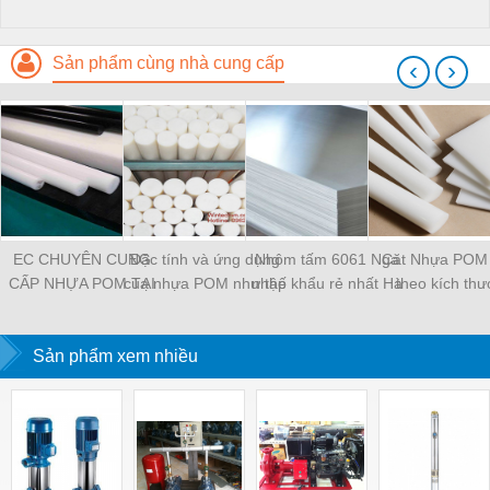
Sản phẩm cùng nhà cung cấp
‹
›
EC CHUYÊN CUNG
Đặc tính và ứng dụng
Nhôm tấm 6061 Nga
Căt Nhựa POM
CẤP NHỰA POM TẠI
của nhựa POM như thế
nhập khẩu rẻ nhất Hà
theo kích thư
HÀ NỘI
nào?
Nội
Sản phẩm xem nhiều