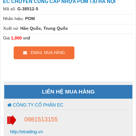
EC CHUYÊN CUNG CẤP NHỰA POM TẠI HÀ NỘI
Mã số:
G-38512-5
Nhãn hiệu:
POM
Xuất xứ:
Hàn Quốc, Trung Quốc
Giá:
1,000
vnđ
EMAIL MUA HÀNG
LIÊN HỆ MUA HÀNG
CÔNG TY CỔ PHẦN EC
0981513155
http://etrading.vn