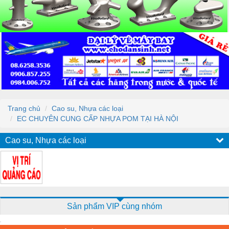
Trang chủ
Cao su, Nhựa các loại
EC CHUYÊN CUNG CẤP NHỰA POM TẠI HÀ NỘI
Cao su, Nhựa các loại
Sản phẩm VIP cùng nhóm