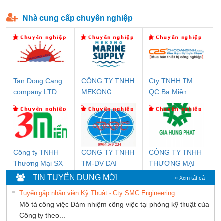
P-T1-3S-440/35-FM - 2908264
230-FM-PT - 2907928
Nhà cung cấp chuyên nghiệp
Tan Dong Cang
CÔNG TY TNHH
Cty TNHH TM
company LTD
MEKONG
QC Ba Miền
MARINE
SUPPLY
Công ty TNHH
CONG TY TNHH
CÔNG TY TNHH
Thương Mại SX
TM-DV DAI
THƯƠNG MẠI
Ba Miền
DONG THANH
DỊCH VỤ KỸ
TIN TUYỂN DỤNG MỚI
» Xem tất cả
THUẬT ĐIỆN CƠ
Tuyển gấp nhân viên Kỹ Thuật - Cty SMC Engineering
GIA HƯNG
Mô tả công việc Đảm nhiệm công việc tại phòng kỹ thuật của
PHÁT
Công ty theo...