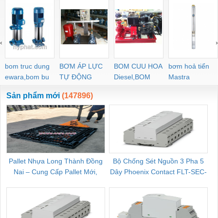
‹
›
bom truc dung
BƠM ÁP LỰC
BOM CUU HOA
bơm hoả tiển
ewara,bom bu
TỰ ĐỘNG
Diesel,BOM
Mastra
ewara
CHUA CHAY
Sản phẩm mới
(147896)
Pallet Nhựa Long Thành Đồng
Bộ Chống Sét Nguồn 3 Pha 5
Nai – Cung Cấp Pallet Mới,
Dây Phoenix Contact FLT-SEC-
C
Pallet Cũ Giá Tốt
P-T1-3S-264/50-FM - 2909589