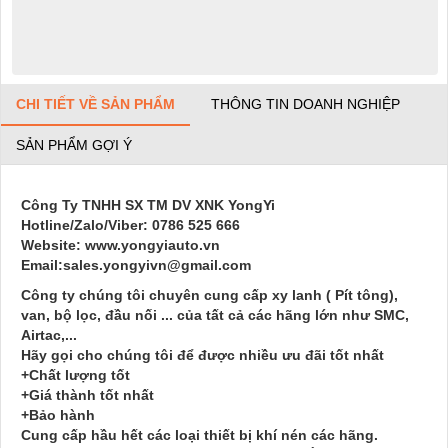
CHI TIẾT VỀ SẢN PHẨM
THÔNG TIN DOANH NGHIỆP
SẢN PHẨM GỢI Ý
Công Ty TNHH SX TM DV XNK YongYi
Hotline/Zalo/Viber: 0786 525 666
Website: www.yongyiauto.vn
Email:sales.yongyivn@gmail.com
Công ty chúng tôi chuyên cung cấp xy lanh ( Pít tông),
van, bộ lọc, đầu nối ... của tất cả các hãng lớn như SMC,
Airtac,...
Hãy gọi cho chúng tôi để được nhiều ưu đãi tốt nhất
+Chất lượng tốt
+Giá thành tốt nhất
+Bảo hành
Cung cấp hầu hết các loại thiết bị khí nén các hãng.