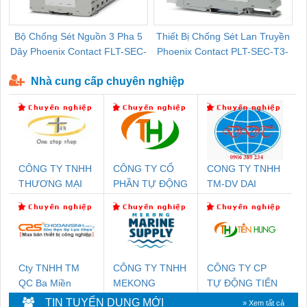
Bộ Chống Sét Nguồn 3 Pha 5
Thiết Bị Chống Sét Lan Truyền
B
Dây Phoenix Contact FLT-SEC-
Phoenix Contact PLT-SEC-T3-
P-T1-3S-440/35-FM - 2908264
230-FM-PT - 2907928
Nhà cung cấp chuyên nghiệp
CÔNG TY TNHH
CÔNG TY CỔ
CONG TY TNHH
THƯƠNG MẠI
PHẦN TỰ ĐỘNG
TM-DV DAI
THIÊN ÂN VIỆT
TIẾN HƯNG
DONG THANH
NAM
Cty TNHH TM
CÔNG TY TNHH
CÔNG TY CP
QC Ba Miền
MEKONG
TỰ ĐỘNG TIẾN
MARINE
HƯNG
TIN TUYỂN DỤNG MỚI
» Xem tất cả