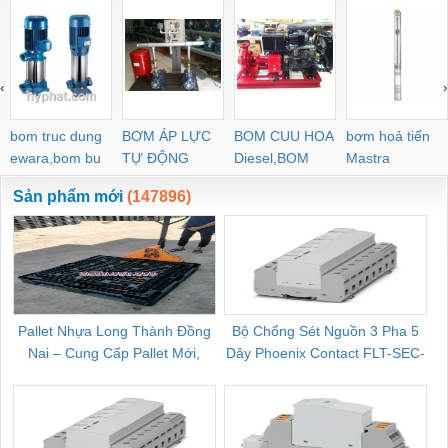
‹
›
bom truc dung
BƠM ÁP LỰC
BOM CUU HOA
bơm hoả tiển
ewara,bom bu
TỰ ĐỘNG
Diesel,BOM
Mastra
ewara
CHUA CHAY
Sản phẩm mới
(147896)
Pallet Nhựa Long Thành Đồng
Bộ Chống Sét Nguồn 3 Pha 5
Nai – Cung Cấp Pallet Mới,
Dây Phoenix Contact FLT-SEC-
C
Pallet Cũ Giá Tốt
P-T1-3S-264/50-FM - 2909589