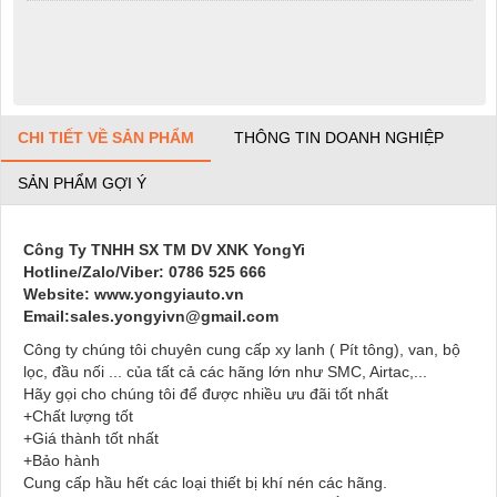
CHI TIẾT VỀ SẢN PHẨM
THÔNG TIN DOANH NGHIỆP
SẢN PHẨM GỢI Ý
Công Ty TNHH SX TM DV XNK YongYi
Hotline/Zalo/Viber: 0786 525 666
Website: www.yongyiauto.vn
Email:sales.yongyivn@gmail.com
Công ty chúng tôi chuyên cung cấp xy lanh ( Pít tông), van, bộ
lọc, đầu nối ... của tất cả các hãng lớn như SMC, Airtac,...
Hãy gọi cho chúng tôi để được nhiều ưu đãi tốt nhất
+Chất lượng tốt
+Giá thành tốt nhất
+Bảo hành
Cung cấp hầu hết các loại thiết bị khí nén các hãng.