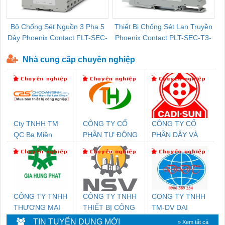
Bộ Chống Sét Nguồn 3 Pha 5
Thiết Bị Chống Sét Lan Truyền
B
Dây Phoenix Contact FLT-SEC-
Phoenix Contact PLT-SEC-T3-
P-T1-3S-440/35-FM - 2908264
230-FM-PT - 2907928
Nhà cung cấp chuyên nghiệp
Cty TNHH TM
CÔNG TY CỔ
CÔNG TY CỔ
QC Ba Miền
PHẦN TỰ ĐỘNG
PHẦN DÂY VÀ
TIẾN HƯNG
CÁP ĐIỆN
THƯỢNG ĐÌNH
CÔNG TY TNHH
CÔNG TY TNHH
CONG TY TNHH
THƯƠNG MẠI
THIẾT BỊ CÔNG
TM-DV DAI
DỊCH VỤ KỸ
NGHIỆP NIHON
DONG THANH
TIN TUYỂN DỤNG MỚI
» Xem tất cả