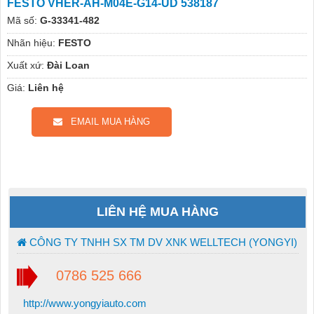
FESTO VHER-AH-M04E-G14-UD 538187
Mã số:
G-33341-482
Nhãn hiệu:
FESTO
Xuất xứ:
Đài Loan
Giá:
Liên hệ
EMAIL MUA HÀNG
LIÊN HỆ MUA HÀNG
CÔNG TY TNHH SX TM DV XNK WELLTECH (YONGYI)
0786 525 666
http://www.yongyiauto.com