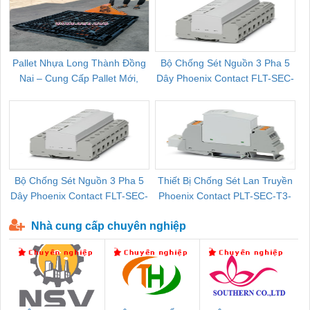
Pallet Nhựa Long Thành Đồng
Bộ Chống Sét Nguồn 3 Pha 5
Nai – Cung Cấp Pallet Mới,
Dây Phoenix Contact FLT-SEC-
C
Pallet Cũ Giá Tốt
P-T1-3S-264/50-FM - 2909589
Bộ Chống Sét Nguồn 3 Pha 5
Thiết Bị Chống Sét Lan Truyền
B
Dây Phoenix Contact FLT-SEC-
Phoenix Contact PLT-SEC-T3-
P-T1-3S-440/35-FM - 2908264
230-FM-PT - 2907928
Nhà cung cấp chuyên nghiệp