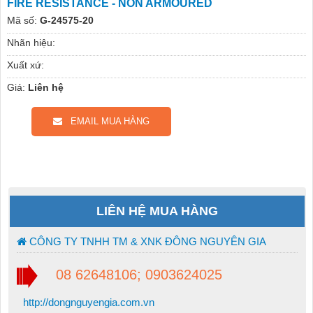
FIRE RESISTANCE - NON ARMOURED
Mã số:
G-24575-20
Nhãn hiệu:
Xuất xứ:
Giá:
Liên hệ
EMAIL MUA HÀNG
LIÊN HỆ MUA HÀNG
CÔNG TY TNHH TM & XNK ĐÔNG NGUYÊN GIA
08 62648106; 0903624025
http://dongnguyengia.com.vn