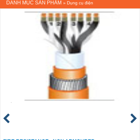
DANH MỤC SẢN PHẨM
»
Dụng cụ điện