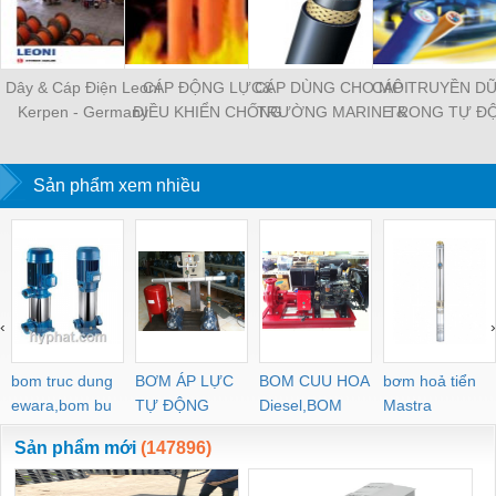
Dây & Cáp Điện Leoni
CÁP ĐỘNG LỰC&
CÁP DÙNG CHO MÔI
CÁP TRUYỀN DỮ
Kerpen - Germany
ĐIỀU KHIỂN CHỐNG
TRƯỜNG MARINE &
TRONG TỰ Đ
CHÁY
OFFSHORE
HÓA CÔNG NG
Sản phẩm xem nhiều
‹
›
bom truc dung
BƠM ÁP LỰC
BOM CUU HOA
bơm hoả tiển
ewara,bom bu
TỰ ĐỘNG
Diesel,BOM
Mastra
ewara
CHUA CHAY
Sản phẩm mới
(147896)