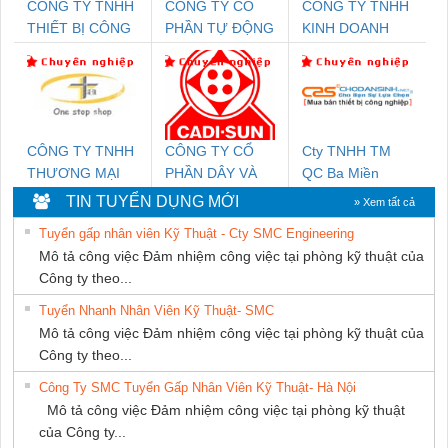
CÔNG TY TNHH
CÔNG TY CỔ
CÔNG TY TNHH
THIẾT BỊ CÔNG
PHẦN TỰ ĐỘNG
KINH DOANH
NGHIỆP NIHON
TIẾN HƯNG
DỊCH VỤ XNK
SETSUBI VIỆT
PHƯƠNG NAM
NAM
CÔNG TY TNHH
CÔNG TY CỔ
Cty TNHH TM
THƯƠNG MẠI
PHẦN DÂY VÀ
QC Ba Miền
THIÊN ÂN VIỆT
CÁP ĐIỆN
TIN TUYỂN DỤNG MỚI
» Xem tất cả
NAM
THƯỢNG ĐÌNH
Tuyển gấp nhân viên Kỹ Thuật - Cty SMC Engineering
Mô tả công việc Đảm nhiệm công việc tại phòng kỹ thuật của
Công ty theo...
Tuyển Nhanh Nhân Viên Kỹ Thuật- SMC
Mô tả công việc Đảm nhiệm công việc tại phòng kỹ thuật của
Công ty theo...
Công Ty SMC Tuyển Gấp Nhân Viên Kỹ Thuật- Hà Nội
Mô tả công việc Đảm nhiệm công việc tại phòng kỹ thuật
của Công ty...