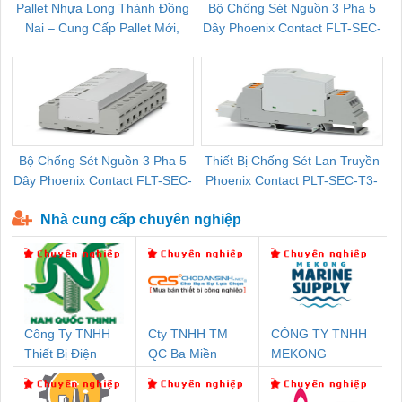
Pallet Nhựa Long Thành Đồng
Bộ Chống Sét Nguồn 3 Pha 5
Nai – Cung Cấp Pallet Mới,
Dây Phoenix Contact FLT-SEC-
C
Pallet Cũ Giá Tốt
P-T1-3S-264/50-FM - 2909589
Bộ Chống Sét Nguồn 3 Pha 5
Thiết Bị Chống Sét Lan Truyền
B
Dây Phoenix Contact FLT-SEC-
Phoenix Contact PLT-SEC-T3-
P-T1-3S-440/35-FM - 2908264
230-FM-PT - 2907928
Nhà cung cấp chuyên nghiệp
Công Ty TNHH
Cty TNHH TM
CÔNG TY TNHH
Thiết Bị Điện
QC Ba Miền
MEKONG
Nam Quốc Thịnh
MARINE
SUPPLY