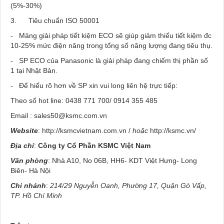
(5%-30%)
3.
Tiêu chuẩn ISO 50001
-
Mảng giải pháp tiết kiệm ECO sẽ giúp giảm thiểu tiết kiệm đc
10-25% mức điện năng trong tổng số năng lượng đang tiêu thụ.
-
SP ECO của Panasonic là giải pháp đang chiếm thị phần số
1 tại Nhật Bản.
-
Để hiểu rõ hơn về SP xin vui long liên hệ trực tiếp:
Theo số hot line: 0438 771 700/ 0914 355 485
Email :
sales50@ksmc.com.vn
Website
:
http://ksmcvietnam.com.vn /
hoặc
http://ksmc.vn/
Địa chỉ
:
Công ty Cổ Phần KSMC Việt Nam
Văn phòng
:
Nhà A10, No 06B, HH6- KDT Việt Hưng- Long
Biên- Hà Nội
Chi nhánh
:
214/29 Nguyễn Oanh, Phường 17, Quận Gò Vấp,
TP. Hồ Chí Minh