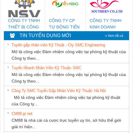
CÔNG TY TNHH
CÔNG TY CP
CÔNG TY TNHH
THIẾT BỊ CÔNG
TỰ ĐỘNG TIẾN
KINH DOANH
NGHIỆP NIHON
HƯNG
DỊCH VỤ XNK
TIN TUYỂN DỤNG MỚI
» Xem tất cả
SETSUBI VIỆT
PHƯƠNG NAM
Tuyển gấp nhân viên Kỹ Thuật - Cty SMC Engineering
NAM
Mô tả công việc Đảm nhiệm công việc tại phòng kỹ thuật của
Công ty theo...
Tuyển Nhanh Nhân Viên Kỹ Thuật- SMC
Mô tả công việc Đảm nhiệm công việc tại phòng kỹ thuật của
Công ty theo...
Công Ty SMC Tuyển Gấp Nhân Viên Kỹ Thuật- Hà Nội
Mô tả công việc Đảm nhiệm công việc tại phòng kỹ thuật
của Công ty...
CM88 jp net
CM88 là nhà cái cá cược trực tuyến uy tín, sở hữu thế giới
giải trí hiện...