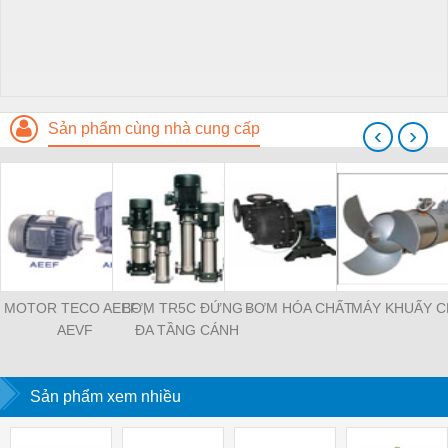
Sản phẩm cùng nhà cung cấp
‹
›
MOTOR TECO AEEF ,
BƠM TR5C ĐỨNG -
BƠM HÓA CHẤT
MÁY KHUẤY C
AEVF
ĐA TẦNG CÁNH
Sản phẩm xem nhiều