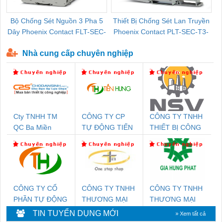
Bộ Chống Sét Nguồn 3 Pha 5
Thiết Bị Chống Sét Lan Truyền
B
Dây Phoenix Contact FLT-SEC-
Phoenix Contact PLT-SEC-T3-
P-T1-3S-440/35-FM - 2908264
230-FM-PT - 2907928
Nhà cung cấp chuyên nghiệp
Cty TNHH TM
CÔNG TY CP
CÔNG TY TNHH
QC Ba Miền
TỰ ĐỘNG TIẾN
THIẾT BỊ CÔNG
HƯNG
NGHIỆP NIHON
SETSUBI VIỆT
NAM
CÔNG TY CỔ
CÔNG TY TNHH
CÔNG TY TNHH
PHẦN TỰ ĐỘNG
THƯƠNG MẠI
THƯƠNG MẠI
TIẾN HƯNG
THIÊN ÂN VIỆT
DỊCH VỤ KỸ
TIN TUYỂN DỤNG MỚI
» Xem tất cả
NAM
THUẬT ĐIỆN CƠ