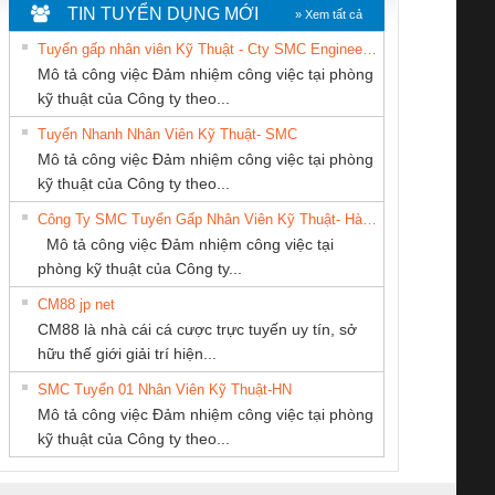
TIN TUYỂN DỤNG MỚI
» Xem tất cả
Tuyển gấp nhân viên Kỹ Thuật - Cty SMC Engineering
Mô tả công việc Đảm nhiệm công việc tại phòng
kỹ thuật của Công ty theo...
Tuyển Nhanh Nhân Viên Kỹ Thuật- SMC
CÔNG TY TNHH
CÔNG TY CP TỰ
CÔNG TY CỔ
 Le An Toàn
Bộ giám sát chuỗi
Bộ giám sát dòng
Bộ ng
Mô tả công việc Đảm nhiệm công việc tại phòng
THƯƠNG MẠI
ĐỘNG TIẾN
PHẦN DÂY VÀ
enix Contact
tấm pin
điện chuỗi
ray W
kỹ thuật của Công ty theo...
THIÊN ÂN VIỆT
HƯNG
CÁP ĐIỆN
6960 – PSR-
TRANSCLINIC 16I+
TRANSCLINIC 16I+
BAS 
Công Ty SMC Tuyển Gấp Nhân Viên Kỹ Thuật- Hà Nội
NAM
THƯỢNG ĐÌNH
SCP-
1K5 L (2433950000)
(2008130000)
(28
Mô tả công việc Đảm nhiệm công việc tại
/FSP/2X1/1X2
phòng kỹ thuật của Công ty...
CM88 jp net
Công ty TNHH
Công Ty TNHH
CÔNG TY TNHH
CM88 là nhà cái cá cược trực tuyến uy tín, sở
Thương Mại SX Ba
Thiết Bị Điện Nam
KỸ THUẬT KTECH
iám sát chuỗi
Bộ chỉnh lưu nguồn
Nẹp nhôm chống
Bộ c
hữu thế giới giải trí hiện...
Miền
Quốc Thịnh
VIỆT NAM
tấm pin
điện TRANSCLINIC
trơn Đà Nẵng
giám 
SMC Tuyển 01 Nhân Viên Kỹ Thuật-HN
SCLINIC 16I+
BKE 1K5.4
Sola
Mô tả công việc Đảm nhiệm công việc tại phòng
 (2502520000)
(7791400879)2. Giá
TRAN
kỹ thuật của Công ty theo...
1K5.4