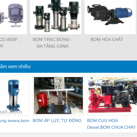
O AEEF ,
BƠM TR5C ĐỨNG -
BƠM HÓA CHẤT
VF
ĐA TẦNG CÁNH
ẩm xem nhiều
dung ewara,bom
BƠM ÁP LỰC TỰ ĐỘNG
BOM CUU HOA
Diesel,BOM CHUA CHAY