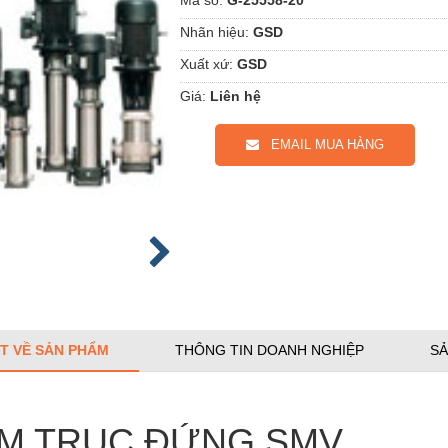
Nhãn hiệu:
GSD
Xuất xứ:
GSD
Giá:
Liên hệ
EMAIL MUA HÀNG
ẾT VỀ SẢN PHẨM
THÔNG TIN DOANH NGHIỆP
SẢ
M TRỤC ĐỨNG SMV