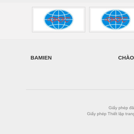
Vật liệu xây dựng
Vòng bi - Bạc đạn
Xe hơi - Phụ tùng
Xe máy - Phụ tùng
Xe tải - phụ tùng
BAMIEN
CHÀO
Y khoa - Trang thiết bị
Giấy phép đă
Giấy phép Thiết lập tra