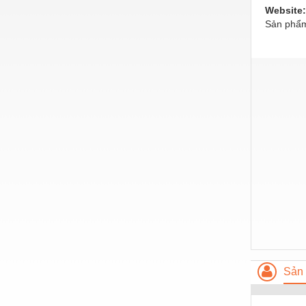
Hóa chất-Trang thiết bị
Website:
Sản phẩm
Kệ công nghiệp
Khí nén - Thiết bị
Khuôn mẫu - Phụ tùng
Lọc công nghiệp
Máy công cụ - Phụ tùng
Mỏ - Trang thiết bị
Mô tơ - Hộp số
Môi trường - Thiết bị
Nâng hạ - Trang thiết bị
Nội - Ngoại thất - văn phòng
Sản 
Nồi hơi - Trang thiết bị
Nông nghiệp - Thiết bị