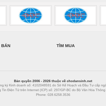
 BÁN
TÌM MUA
Bản quyền 2006 - 2026 thuộc về chodansinh.net
ng ký Kinh doanh số: 4102048591 do Sở Kế Hoạch và Đầu Tư cấp ng
ng Tin Điện Tử trên Internet (ICP) số: 297/GP-BC do Bộ Văn Hóa Thông
Phone: 028.6258.3536
Phòng trọ
|
https://bdsgroup.vn
https://kqxs123.com