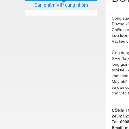
Sản phẩm VIP cùng nhóm
Dịch vụ - Thi công
Điện công nghiệp
Công suấ
Đường kí
Điện gia dụng
Chiều ca
Lưu lượn
Điện Lạnh
Vật liệu 
Đóng tàu Thiết bị
Ứng dụng
Đúc chính xác Thiết bị
SMV được
lỏng giố
Dụng cụ cầm tay
tưới tiêu
khai thác
Dụng cụ cắt gọt
Máy phù 
và dân cư
Dụng cụ điện
cho việc 
Dụng cụ đo
Gỗ - Trang thiết bị
CÔNG TY
243/27/2
Hàn cắt - Thiết bị
Tel: 090
Email: 