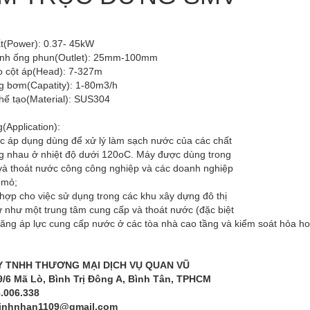
t(Power): 0.37- 45kW
nh ống phun(Outlet): 25mm-100mm
o cột áp(Head): 7-327m
g bơm(Capatity): 1-80m3/h
chế tạo(Material): SUS304
(Application):
 áp dụng dùng để xử lý làm sạch nước của các chất
ng nhau ở nhiệt độ dưới 120oC. Máy được dùng trong
 và thoát nước công công nghiệp và các doanh nghiệp
 mỏ;
hợp cho việc sử dụng trong các khu xây dựng đô thị
 như một trung tâm cung cấp và thoát nước (đặc biệt
tăng áp lực cung cấp nước ở các tòa nhà cao tầng và kiểm soát hỏa h
 TNHH THƯƠNG MẠI DỊCH VỤ QUAN VŨ
9/6 Mã Lò, Bình Trị Đông A, Bình Tân, TPHCM
8.006.338
minhnhan1109@gmail.com