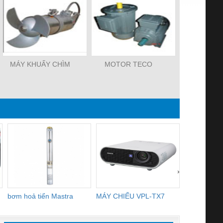
MÁY KHUẤY CHÌM
MOTOR TECO
BƠM LY TÂ
NGANG GP
›
bơm hoả tiển Mastra
MÁY CHIẾU VPL-TX7
BOM DINH
WHITE