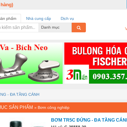
 hàng)
Sản phẩm
Nhà cung cấp
Dịch vụ
Danh mục
V
NG - ĐA TẦNG CÁNH
MỤC SẢN PHẨM
»
Bơm công nghiệp
BƠM TR5C ĐỨNG - ĐA TẦNG CÁN
Mã số:
G-25558-20