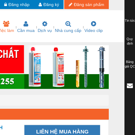
Đăng nhập
Đăng ký
Đăng sản phẩm
Tin tức
iệc làm
Cần mua
Dịch vụ
Nhà cung cấp
Video clip
Quy
định
Bảng
giá QC
H
LIÊN HỆ MUA HÀNG