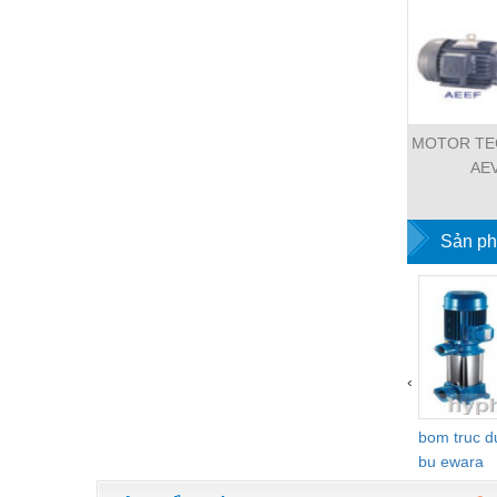
Nước-Vật tư thiết bị
Phốt cơ khí
Sắt, thép, inox các loại
MOTOR TEC
Thí nghiệm-Trang thiết bị
AE
Thiết bị chiếu sáng
Thiết bị chống sét
Sản ph
Thiết bị an ninh
Thiết bị công nghiệp
Thiết bị công trình
‹
Thiết bị điện
Thiết bị giáo dục
bom truc 
bu ewara
Thiết bị khác