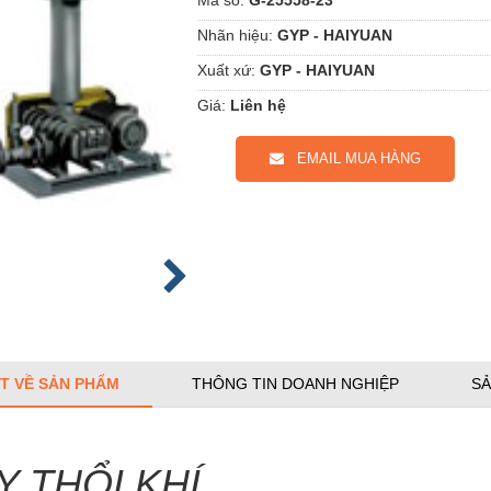
Nhãn hiệu:
GYP - HAIYUAN
Xuất xứ:
GYP - HAIYUAN
Giá:
Liên hệ
EMAIL MUA HÀNG
ẾT VỀ SẢN PHẨM
THÔNG TIN DOANH NGHIỆP
SẢ
Y THỔI KHÍ