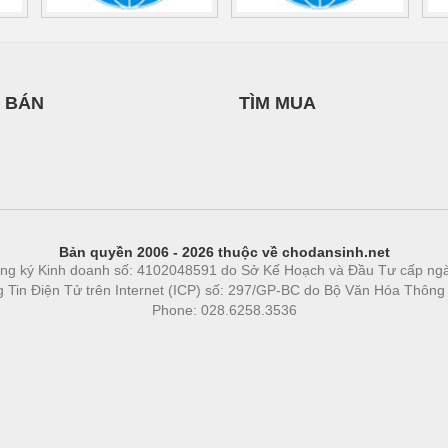
 BÁN
TÌM MUA
Bản quyền 2006 - 2026 thuộc về chodansinh.net
ng ký Kinh doanh số: 4102048591 do Sở Kế Hoạch và Đầu Tư cấp ng
ng Tin Điện Tử trên Internet (ICP) số: 297/GP-BC do Bộ Văn Hóa Thông
Phone: 028.6258.3536
Phòng trọ
|
https://bdsgroup.vn
https://kqxs123.com