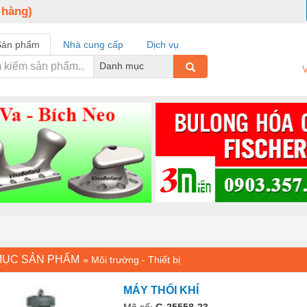
 hàng)
Sản phẩm
Nhà cung cấp
Dịch vụ
Danh mục
V
MỤC SẢN PHẨM
»
Môi trường - Thiết bị
MÁY THỔI KHÍ
Mã số:
G-25558-23