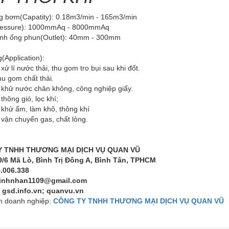
g bơm(Capatity): 0.18m3/min - 165m3/min
ressure): 1000mmAq - 8000mmAq
nh ống phun(Outlet): 40mm - 300mm
(Application):
xử lí nước thải, thu gom tro bụi sau khi đốt.
thu gom chất thải.
 khử nước chân không, công nghiệp giấy.
thông gió, lọc khí;
 khử ẩm, làm khô, thông khí
vận chuyển gas, chất lỏng.
 TNHH THƯƠNG MẠI DỊCH VỤ QUAN VŨ
9/6 Mã Lò, Bình Trị Đông A, Bình Tân, TPHCM
8.006.338
minhnhan1109@gmail.com
 gsd.info.vn; quanvu.vn
 doanh nghiệp:
CÔNG TY TNHH THƯƠNG MẠI DỊCH VỤ QUAN VŨ