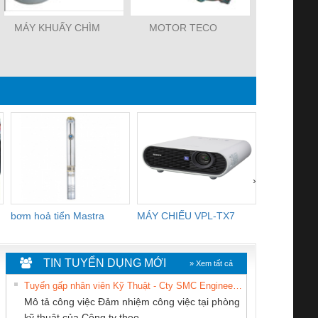
MÁY KHUẤY CHÌM
MOTOR TECO
BƠM LY TÂ
NGANG GP
›
bơm hoả tiển Mastra
MÁY CHIẾU VPL-TX7
BOM DINH
WHITE
TIN TUYỂN DỤNG MỚI
» Xem tất cả
Tuyển gấp nhân viên Kỹ Thuật - Cty SMC Engineering
Mô tả công việc Đảm nhiệm công việc tại phòng
kỹ thuật của Công ty theo...