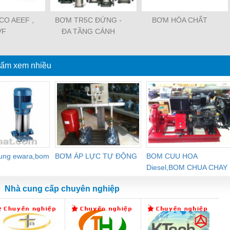
O AEEF ,
BƠM TR5C ĐỨNG -
BƠM HÓA CHẤT
VF
ĐA TẦNG CÁNH
ẩm xem nhiều
dung ewara,bom
BƠM ÁP LỰC TỰ ĐỘNG
BOM CUU HOA
Diesel,BOM CHUA CHAY
Nhà cung cấp chuyên nghiệp