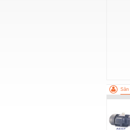
Hóa chất-Trang thiết bị
Kệ công nghiệp
Khí nén - Thiết bị
Khuôn mẫu - Phụ tùng
Lọc công nghiệp
Máy công cụ - Phụ tùng
Mỏ - Trang thiết bị
Mô tơ - Hộp số
Môi trường - Thiết bị
Sản 
Nâng hạ - Trang thiết bị
Nội - Ngoại thất - văn phòng
Nồi hơi - Trang thiết bị
Nông nghiệp - Thiết bị