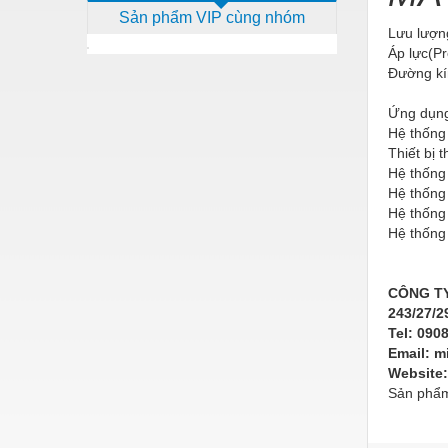
Sản phẩm VIP cùng nhóm
Dịch vụ - Thi công
Lưu lượn
Áp lực(P
Điện công nghiệp
Đường kí
Điện gia dụng
Ứng dụng
Điện Lạnh
Hệ thống 
Thiết bị 
Đóng tàu Thiết bị
Hệ thống
Hệ thống 
Đúc chính xác Thiết bị
Hệ thống
Hệ thống 
Dụng cụ cầm tay
Dụng cụ cắt gọt
CÔNG TY
Dụng cụ điện
243/27/2
Tel: 090
Dụng cụ đo
Email: 
Website:
Gỗ - Trang thiết bị
Sản phẩm
Hàn cắt - Thiết bị