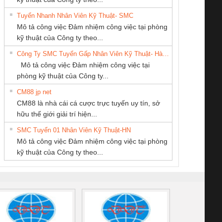
Tuyển Nhanh Nhân Viên Kỹ Thuật- SMC
CÔNG TY CỔ
Tan Dong Cang
Cty TNHH TM QC
 Le An Toàn
Bộ giám sát chuỗi
Bộ giám sát dòng
Bộ ng
Mô tả công việc Đảm nhiệm công việc tại phòng
PHẦN DÂY VÀ
company LTD
Ba Miền
enix Contact
tấm pin
điện chuỗi
ray W
kỹ thuật của Công ty theo...
CÁP ĐIỆN
6960 – PSR-
TRANSCLINIC 16I+
TRANSCLINIC 16I+
BAS 
Công Ty SMC Tuyển Gấp Nhân Viên Kỹ Thuật- Hà Nội
THƯỢNG ĐÌNH
SCP-
1K5 L (2433950000)
(2008130000)
(28
Mô tả công việc Đảm nhiệm công việc tại
/FSP/2X1/1X2
phòng kỹ thuật của Công ty...
CM88 jp net
Công ty TNHH
CONG TY TNHH
CÔNG TY TNHH
CM88 là nhà cái cá cược trực tuyến uy tín, sở
Thương Mại SX Ba
TM-DV DAI DONG
KINH DOANH
iám sát chuỗi
Bộ chỉnh lưu nguồn
Nẹp nhôm chống
Bộ c
hữu thế giới giải trí hiện...
Miền
THANH
DỊCH VỤ XNK
tấm pin
điện TRANSCLINIC
trơn Đà Nẵng
giám 
PHƯƠNG NAM
SMC Tuyển 01 Nhân Viên Kỹ Thuật-HN
SCLINIC 16I+
BKE 1K5.4
Sola
Mô tả công việc Đảm nhiệm công việc tại phòng
 (2502520000)
(7791400879)2. Giá
TRAN
kỹ thuật của Công ty theo...
1K5.4