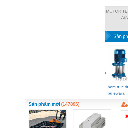
Nước-Vật tư thiết bị
MOTOR TEC
Phốt cơ khí
AE
Sắt, thép, inox các loại
Sản ph
Thí nghiệm-Trang thiết bị
Thiết bị chiếu sáng
Thiết bị chống sét
Thiết bị an ninh
‹
Thiết bị công nghiệp
bom truc 
Thiết bị công trình
bu ewara
Thiết bị điện
Sản phẩm mới
(147896)
Thiết bị giáo dục
Thiết bị khác