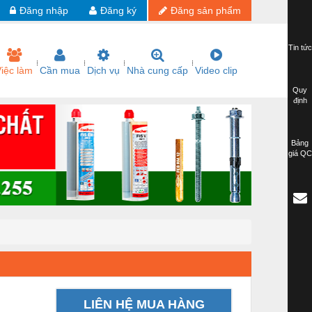
Đăng nhập
Đăng ký
Đăng sản phẩm
Tin tức
iệc làm
Cần mua
Dịch vụ
Nhà cung cấp
Video clip
Quy
định
Bảng
giá QC
LIÊN HỆ MUA HÀNG