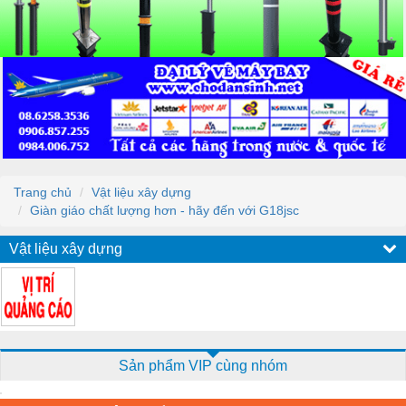
Trang chủ
Vật liệu xây dựng
Giàn giáo chất lượng hơn - hãy đến với G18jsc
Vật liệu xây dựng
Sản phẩm VIP cùng nhóm