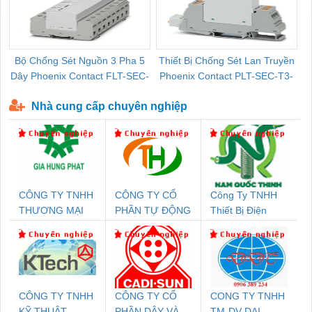
Bộ Chống Sét Nguồn 3 Pha 5
Thiết Bị Chống Sét Lan Truyền
B
Dây Phoenix Contact FLT-SEC-
Phoenix Contact PLT-SEC-T3-
P-T1-3S-440/35-FM - 2908264
230-FM-PT - 2907928
Nhà cung cấp chuyên nghiệp
CÔNG TY TNHH
CÔNG TY CỔ
Công Ty TNHH
THƯƠNG MẠI
PHẦN TỰ ĐỘNG
Thiết Bị Điện
DỊCH VỤ KỸ
TIẾN HƯNG
Nam Quốc Thịnh
THUẬT ĐIỆN CƠ
GIA HƯNG PHÁT
CÔNG TY TNHH
CÔNG TY CỔ
CONG TY TNHH
KỸ THUẬT
PHẦN DÂY VÀ
TM-DV DAI