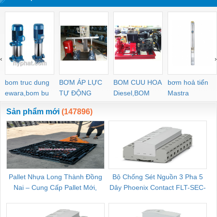
‹
›
bom truc dung
BƠM ÁP LỰC
BOM CUU HOA
bơm hoả tiển
ewara,bom bu
TỰ ĐỘNG
Diesel,BOM
Mastra
ewara
CHUA CHAY
Sản phẩm mới
(147896)
Pallet Nhựa Long Thành Đồng
Bộ Chống Sét Nguồn 3 Pha 5
Nai – Cung Cấp Pallet Mới,
Dây Phoenix Contact FLT-SEC-
C
Pallet Cũ Giá Tốt
P-T1-3S-264/50-FM - 2909589