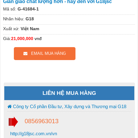
Giàn giáo chất lượng hơn - hãy đến với G18jsc
Mã số:
G-41684-1
Nhãn hiệu:
G18
Xuất xứ:
Việt Nam
Giá:
21,000,000
vnđ
EMAIL MUA HÀNG
LIÊN HỆ MUA HÀNG
Công ty Cổ phần Đầu tư, Xây dựng và Thương mại G18
0856963013
http://g18jsc.com.vn/vn