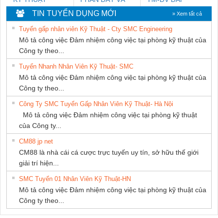
KTECH VIỆT
CÁP ĐIỆN
DONG THANH
TIN TUYỂN DỤNG MỚI
» Xem tất cả
NAM
THƯỢNG ĐÌNH
Tuyển gấp nhân viên Kỹ Thuật - Cty SMC Engineering
Mô tả công việc Đảm nhiệm công việc tại phòng kỹ thuật của
Công ty theo...
Tuyển Nhanh Nhân Viên Kỹ Thuật- SMC
Mô tả công việc Đảm nhiệm công việc tại phòng kỹ thuật của
Công ty theo...
Công Ty SMC Tuyển Gấp Nhân Viên Kỹ Thuật- Hà Nội
Mô tả công việc Đảm nhiệm công việc tại phòng kỹ thuật
của Công ty...
CM88 jp net
CM88 là nhà cái cá cược trực tuyến uy tín, sở hữu thế giới
giải trí hiện...
SMC Tuyển 01 Nhân Viên Kỹ Thuật-HN
Mô tả công việc Đảm nhiệm công việc tại phòng kỹ thuật của
Công ty theo...