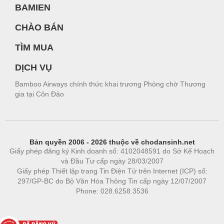
BAMIEN
CHÀO BÁN
TÌM MUA
DỊCH VỤ
Bamboo Airways chính thức khai trương Phòng chờ Thương
gia tại Côn Đảo
Bản quyền 2006 - 2026 thuộc về chodansinh.net
Giấy phép đăng ký Kinh doanh số: 4102048591 do Sở Kế Hoạch
và Đầu Tư cấp ngày 28/03/2007
Giấy phép Thiết lập trang Tin Điện Tử trên Internet (ICP) số:
297/GP-BC do Bộ Văn Hóa Thông Tin cấp ngày 12/07/2007
Phone: 028.6258.3536
Phòng trọ
|
https://bdsgroup.vn
https://kqxs123.com