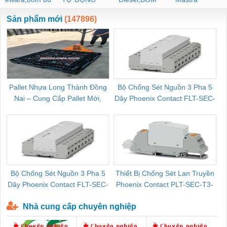
ewara
CHUA CHAY
Sản phẩm mới
(147896)
Pallet Nhựa Long Thành Đồng
Bộ Chống Sét Nguồn 3 Pha 5
Nai – Cung Cấp Pallet Mới,
Dây Phoenix Contact FLT-SEC-
C
Pallet Cũ Giá Tốt
P-T1-3S-264/50-FM - 2909589
Bộ Chống Sét Nguồn 3 Pha 5
Thiết Bị Chống Sét Lan Truyền
B
Dây Phoenix Contact FLT-SEC-
Phoenix Contact PLT-SEC-T3-
P-T1-3S-440/35-FM - 2908264
230-FM-PT - 2907928
Nhà cung cấp chuyên nghiệp