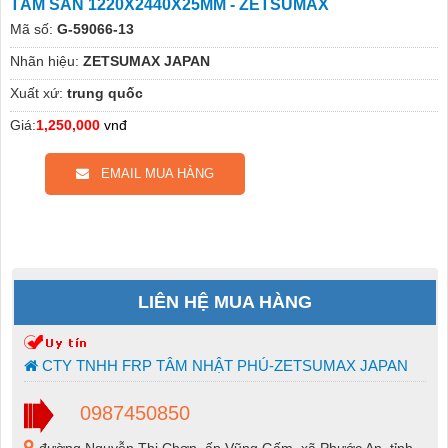
TẤM SÀN 1220X2440X25MM - ZETSUMAX
Mã số:
G-59066-13
Nhãn hiệu:
ZETSUMAX JAPAN
Xuất xứ:
trung quốc
Giá:
1,250,000
vnđ
EMAIL MUA HÀNG
LIÊN HỆ MUA HÀNG
CTY TNHH FRP TÂM NHẬT PHÚ-ZETSUMAX JAPAN
0987450850
đường Nguyễn Thị Chơn, ấp Vũng Gấm, xã Phước An, tỉnh