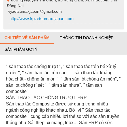
Đồng Nai
vyzetsumaxjapan@gmail.com
http://www.frpzetsumax-japan.com
CHI TIẾT VỀ SẢN PHẨM
THÔNG TIN DOANH NGHIỆP
SẢN PHẨM GỢI Ý
" sàn thao tác chống trượt ", " sàn thao tác trên bể xử lý
nước ", " sàn thao tác trên cao ", " sàn thao tác kháng
hóa chất - chống ăn mòn ", " tấm sàn lót chống ăn mòn", "
sàn lót chống rỉ sét ", " tấm sàn nhựa", " tấm sàn
composite".
SÀN THAO TÁC CHỐNG TRƯỢT FRP
Sàn thao tác Composite được sử dụng trong nhiều
ngành công nghiệp khác nhau. Bởi vì " Sàn thao tác
composite " cung cấp nhiều lợi thế so với sác sàn truyền
thống như Sắt thép, xi măng, Inox… Sàn FRP có sức