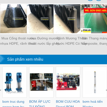
Mua Cống thoát nước
mua Đường mương
Rãnh Mương Thoát
Bán Thang mán
nhựa HDPE, rãnh thoát
thoát nước lắp ghép,
Nước HDPE Có Nắp
composite, than
nước nhựa lắp ghép,
Cống thoát nước nhựa,
Đậy.
điện, thang mán
rãnh mương - Mới
kênh thoát nước - Mới
nhựa.
Sản phẩm xem nhiều
100%
100%
‹
›
bom truc dung
BƠM ÁP LỰC
BOM CUU HOA
bơm hoả tiển
ewara,bom bu
TỰ ĐỘNG
Diesel,BOM
Mastra