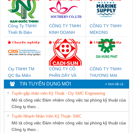
Công Ty TNHH
CÔNG TY TNHH
CÔNG TY TNHH
Thiết Bị Điện
KINH DOANH
MEKONG
Nam Quốc Thịnh
DỊCH VỤ XNK
MARINE
PHƯƠNG NAM
SUPPLY
Cty TNHH TM
CÔNG TY CỔ
CÔNG TY TNHH
QC Ba Miền
PHẦN DÂY VÀ
THƯƠNG MẠI
CÁP ĐIỆN
DỊCH VỤ KỸ
TIN TUYỂN DỤNG MỚI
» Xem tất cả
THƯỢNG ĐÌNH
THUẬT ĐIỆN CƠ
Tuyển gấp nhân viên Kỹ Thuật - Cty SMC Engineering
GIA HƯNG
Mô tả công việc Đảm nhiệm công việc tại phòng kỹ thuật của
PHÁT
Công ty theo...
Tuyển Nhanh Nhân Viên Kỹ Thuật- SMC
Mô tả công việc Đảm nhiệm công việc tại phòng kỹ thuật của
Công ty theo...