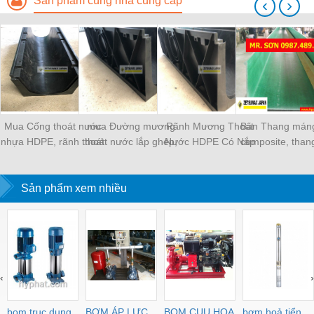
Sản phẩm cùng nhà cung cấp
‹
›
Mua Cống thoát nước
mua Đường mương
Rãnh Mương Thoát
Bán Thang mán
nhựa HDPE, rãnh thoát
thoát nước lắp ghép,
Nước HDPE Có Nắp
composite, than
nước nhựa lắp ghép,
Cống thoát nước nhựa,
Đậy.
điện, thang mán
rãnh mương - Mới
kênh thoát nước - Mới
nhựa.
Sản phẩm xem nhiều
100%
100%
‹
›
bom truc dung
BƠM ÁP LỰC
BOM CUU HOA
bơm hoả tiển