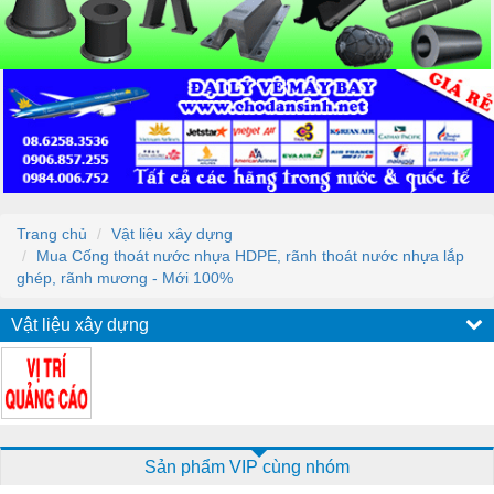
Trang chủ
Vật liệu xây dựng
Mua Cống thoát nước nhựa HDPE, rãnh thoát nước nhựa lắp
ghép, rãnh mương - Mới 100%
Vật liệu xây dựng
Sản phẩm VIP cùng nhóm