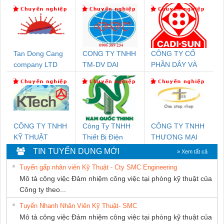
Tan Dong Cang
CONG TY TNHH
CÔNG TY CỔ
company LTD
TM-DV DAI
PHẦN DÂY VÀ
DONG THANH
CÁP ĐIỆN
THƯỢNG ĐÌNH
CÔNG TY TNHH
Công Ty TNHH
CÔNG TY TNHH
KỸ THUẬT
Thiết Bị Điện
THƯƠNG MẠI
KTECH VIỆT
Nam Quốc Thịnh
THIÊN ÂN VIỆT
TIN TUYỂN DỤNG MỚI
» Xem tất cả
NAM
NAM
Tuyển gấp nhân viên Kỹ Thuật - Cty SMC Engineering
Mô tả công việc Đảm nhiệm công việc tại phòng kỹ thuật của
Công ty theo...
Tuyển Nhanh Nhân Viên Kỹ Thuật- SMC
Mô tả công việc Đảm nhiệm công việc tại phòng kỹ thuật của