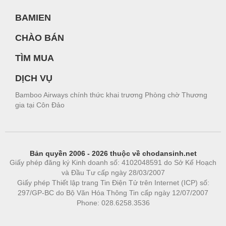
BAMIEN
CHÀO BÁN
TÌM MUA
DỊCH VỤ
Bamboo Airways chính thức khai trương Phòng chờ Thương
gia tại Côn Đảo
Bản quyền 2006 - 2026 thuộc về chodansinh.net
Giấy phép đăng ký Kinh doanh số: 4102048591 do Sở Kế Hoạch
và Đầu Tư cấp ngày 28/03/2007
Giấy phép Thiết lập trang Tin Điện Tử trên Internet (ICP) số:
297/GP-BC do Bộ Văn Hóa Thông Tin cấp ngày 12/07/2007
Phone: 028.6258.3536
Phòng trọ
|
https://bdsgroup.vn
https://kqxs123.com