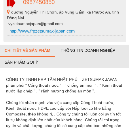
0987450850
đường Nguyễn Thị Chơn, ấp Vũng Gấm, xã Phước An, tỉnh
Đồng Nai
vyzetsumaxjapan@gmail.com
http://www.frpzetsumax-japan.com
CHI TIẾT VỀ SẢN PHẨM
THÔNG TIN DOANH NGHIỆP
SẢN PHẨM GỢI Ý
CÔNG TY TNHH FRP TÂM NHẬT PHÚ – ZETSUMAX JAPAN
phân phối " Cống thoát nước " , " chống ăn mòn " , " Kênh thoát
nước lắp ghép " , " rãnh mương chống ăn mòn ".
Chúng tôi nhấn mạnh vào việc cung cấp Cống Thoát nước,
Kênh thoát nước HDPE cao cấp với Nắp lưới có khe bằng
Composite, thép không rỉ, . Công ty chúng tôi luôn coi uy tín tốt
là sự khẳng định lớn nhất của khách hàng. Chúng tôi coi trọng
uy tín và chất lượng, chúng tôi sẽ cung cấp cho bạn những sản