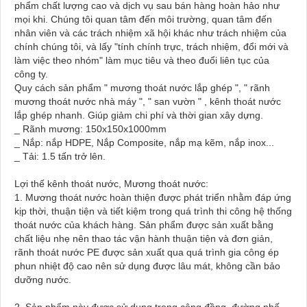
phẩm chất lượng cao và dịch vụ sau bán hàng hoàn hảo như
mọi khi. Chúng tôi quan tâm đến môi trường, quan tâm đến
nhân viên và các trách nhiệm xã hội khác như trách nhiệm của
chính chúng tôi, và lấy "tính chính trực, trách nhiệm, đổi mới và
làm việc theo nhóm" làm mục tiêu và theo đuổi liên tục của
công ty.
Quy cách sản phẩm " mương thoát nước lắp ghép ", " rãnh
mương thoát nước nhà máy ", " san vườn " , kênh thoát nước
lắp ghép nhanh. Giúp giảm chi phí và thời gian xây dựng.
_ Rãnh mương: 150x150x1000mm
_ Nắp: nắp HDPE, Nắp Composite, nắp mạ kẽm, nắp inox...
_ Tải: 1.5 tấn trở lên.
Lợi thế kênh thoát nước, Mương thoát nước:
1. Mương thoát nước hoàn thiện được phát triển nhằm đáp ứng
kịp thời, thuận tiện và tiết kiệm trong quá trình thi công hệ thống
thoát nước của khách hàng. Sản phẩm được sản xuất bằng
chất liệu nhẹ nên thao tác vận hành thuận tiện và đơn giản,
rãnh thoát nước PE được sản xuất qua quá trình gia công ép
phun nhiệt độ cao nên sử dụng được lâu mát, không cần bảo
dưỡng nước.
2. Sản phẩm này được sử dụng trong cộng đồng, đường phố,