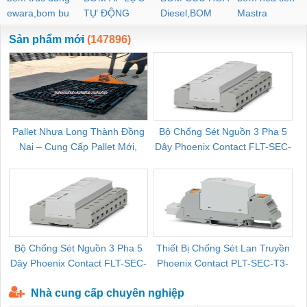
ewara,bom bu
TỰ ĐỘNG
Diesel,BOM
Mastra
ewara
CHUA CHAY
Sản phẩm mới
(147896)
Pallet Nhựa Long Thành Đồng
Bộ Chống Sét Nguồn 3 Pha 5
Nai – Cung Cấp Pallet Mới,
Dây Phoenix Contact FLT-SEC-
C
Pallet Cũ Giá Tốt
P-T1-3S-264/50-FM - 2909589
Bộ Chống Sét Nguồn 3 Pha 5
Thiết Bị Chống Sét Lan Truyền
B
Dây Phoenix Contact FLT-SEC-
Phoenix Contact PLT-SEC-T3-
P-T1-3S-440/35-FM - 2908264
230-FM-PT - 2907928
Nhà cung cấp chuyên nghiệp