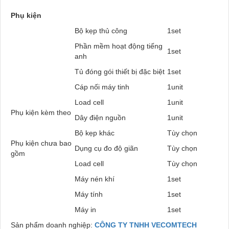
Phụ kiện
Bộ kẹp thủ công
1set
Phần mềm hoạt động tiếng
1set
anh
Tủ đóng gói thiết bị đặc biệt
1set
Cáp nối máy tinh
1unit
Load cell
1unit
Phụ kiện kèm theo
Dây điện nguồn
1unit
Bộ kẹp khác
Tùy chọn
Phụ kiện chưa bao
Dụng cụ đo độ giãn
Tùy chọn
gồm
Load cell
Tùy chọn
Máy nén khí
1set
Máy tính
1set
Máy in
1set
Sản phẩm doanh nghiệp:
CÔNG TY TNHH VECOMTECH