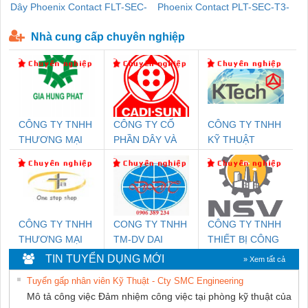
Dây Phoenix Contact FLT-SEC-
Phoenix Contact PLT-SEC-T3-
P-T1-3S-440/35-FM - 2908264
230-FM-PT - 2907928
Nhà cung cấp chuyên nghiệp
CÔNG TY TNHH
CÔNG TY CỔ
CÔNG TY TNHH
THƯƠNG MẠI
PHẦN DÂY VÀ
KỸ THUẬT
DỊCH VỤ KỸ
CÁP ĐIỆN
KTECH VIỆT
THUẬT ĐIỆN CƠ
THƯỢNG ĐÌNH
NAM
GIA HƯNG PHÁT
CÔNG TY TNHH
CONG TY TNHH
CÔNG TY TNHH
THƯƠNG MẠI
TM-DV DAI
THIẾT BỊ CÔNG
THIÊN ÂN VIỆT
DONG THANH
NGHIỆP NIHON
TIN TUYỂN DỤNG MỚI
» Xem tất cả
NAM
SETSUBI VIỆT
Tuyển gấp nhân viên Kỹ Thuật - Cty SMC Engineering
NAM
Mô tả công việc Đảm nhiệm công việc tại phòng kỹ thuật của