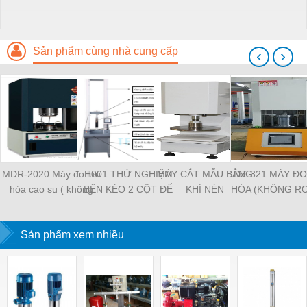
Sản phẩm cùng nhà cung cấp
‹
›
MDR-2020 Máy đo lưu
H001 THỬ NGHIỆM
MÁY CẮT MẪU BẰNG
DZ-321 MÁY Đ
hóa cao su ( không
BỀN KÉO 2 CỘT ĐỂ
KHÍ NÉN
HÓA (KHÔNG R
rotor)
BÀN
Sản phẩm xem nhiều