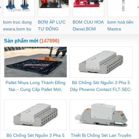
‹
›
bom truc dung
BƠM ÁP LỰC
BOM CUU HOA
bơm hoả tiển
ewara,bom bu
TỰ ĐỘNG
Diesel,BOM
Mastra
ewara
CHUA CHAY
Sản phẩm mới
(147896)
Pallet Nhựa Long Thành Đồng
Bộ Chống Sét Nguồn 3 Pha 5
Nai – Cung Cấp Pallet Mới,
Dây Phoenix Contact FLT-SEC-
C
Pallet Cũ Giá Tốt
P-T1-3S-264/50-FM - 2909589
Bộ Chống Sét Nguồn 3 Pha 5
Thiết Bị Chống Sét Lan Truyền
B