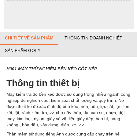
CHI TIẾT VỀ SẢN PHẨM
THÔNG TIN DOANH NGHIỆP
SẢN PHẨM GỢI Ý
H001 MÁY THỬ NGHIỆM BỀN KÉO CỘT KÉP
Thông tin thiết bị
Máy kiểm tra độ bền kéo được sử dụng trong nhiều ngành công
nghiệp để nghiên cứu, kiểm soát chất lượng và quy trình. Nó
được thiết kế để xác định độ bền kéo, nén, uốn, lực cắt, lực liên
kết, lột, rách kiểm tra, vv, cho dây thép, da, cao su, nhựa, dệt
may, kim loại, nylon, giấy và vật liệu giày dép, bao bì, hàng
không , hóa dầu, xây dựng, điện, xe, v.v.
Phần mềm sử dụng tiếng Anh được cung cấp chạy trên hệ