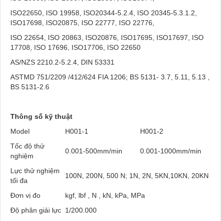
ISO22650, ISO 19958, ISO20344-5.2.4, ISO 20345-5.3.1.2,
ISO17698, ISO20875, ISO 22777, ISO 22776,
ISO 22654, ISO 20863, ISO20876, ISO17695, ISO17697, ISO
17708, ISO 17696, ISO17706, ISO 22650
AS/NZS 2210.2-5.2.4, DIN 53331
ASTMD 751/2209 /412/624 FIA 1206; BS 5131- 3.7, 5.11, 5.13 ,
BS 5131-2.6
Thông số kỹ thuật
Model
H001-1
H001-2
Tốc độ thử
0.001-500mm/min
0.001-1000mm/min
nghiệm
Lực thử nghiệm
100N, 200N, 500 N; 1N, 2N, 5KN,10KN, 20KN
tối đa
Đơn vị đo
kgf, lbf , N , kN, kPa, MPa
Độ phân giải lực
1/200.000