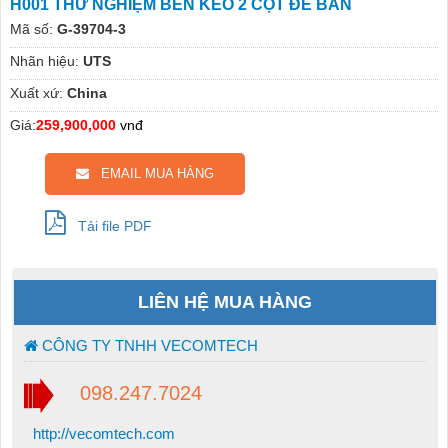
H001 THỬ NGHIỆM BỀN KÉO 2 CỘT ĐỂ BÀN
Mã số:
G-39704-3
Nhãn hiệu:
UTS
Xuất xứ:
China
Giá:
259,900,000
vnđ
EMAIL MUA HÀNG
Tải file PDF
LIÊN HỆ MUA HÀNG
CÔNG TY TNHH VECOMTECH
098.247.7024
http://vecomtech.com