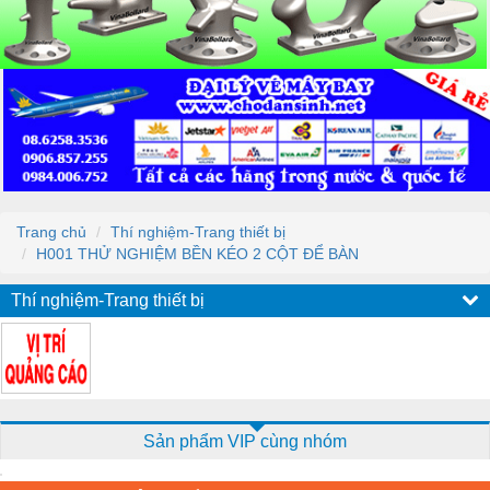
Trang chủ
Thí nghiệm-Trang thiết bị
H001 THỬ NGHIỆM BỀN KÉO 2 CỘT ĐỂ BÀN
Thí nghiệm-Trang thiết bị
Sản phẩm VIP cùng nhóm