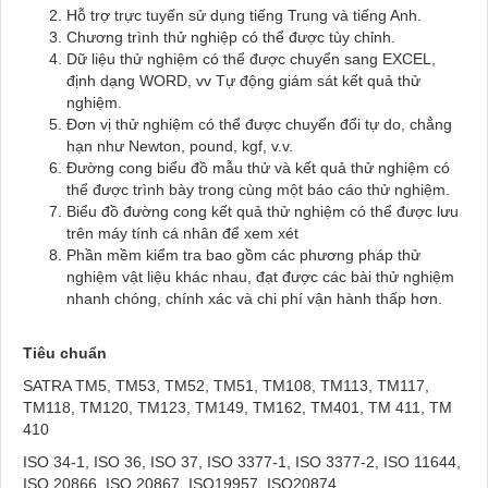
Hỗ trợ trực tuyến sử dụng tiếng Trung và tiếng Anh.
Chương trình thử nghiệp có thể được tùy chỉnh.
Dữ liệu thử nghiệm có thể được chuyển sang EXCEL,
định dạng WORD, vv Tự động giám sát kết quả thử
nghiệm.
Đơn vị thử nghiệm có thể được chuyển đổi tự do, chẳng
hạn như Newton, pound, kgf, v.v.
Đường cong biểu đồ mẫu thử và kết quả thử nghiệm có
thể được trình bày trong cùng một báo cáo thử nghiệm.
Biểu đồ đường cong kết quả thử nghiệm có thể được lưu
trên máy tính cá nhân để xem xét
Phần mềm kiểm tra bao gồm các phương pháp thử
nghiệm vật liệu khác nhau, đạt được các bài thử nghiệm
nhanh chóng, chính xác và chi phí vận hành thấp hơn.
Tiêu chuẩn
SATRA TM5, TM53, TM52, TM51, TM108, TM113, TM117,
TM118, TM120, TM123, TM149, TM162, TM401, TM 411, TM
410
ISO 34-1, ISO 36, ISO 37, ISO 3377-1, ISO 3377-2, ISO 11644,
ISO 20866, ISO 20867, ISO19957, ISO20874,