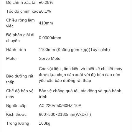
Độ chính xác tải
±0.25%
Tốc độ chính xác
±0.1%
Chiều rộng làm
410mm
việc
Độ phân giải di
0.00004mm
chuyển
Hành trình
1100mm (Không gồm kẹp)(Tùy chỉnh)
Motor
Servo Motor
Các vật liệu , linh kiện và thiết kế chi tiết máy
được lựa chọn sản xuất với độ bền cao nên
Bảo dưỡng rất
yêu cầu bảo dưỡng rất thấp
thấp
Chế độ bảo vệ
Bảo vệ chống quá tải, tác động và quá hành
máy
trình
Nguồn cấp
AC 220V 50/60HZ 10A
Kích thước
660×530×2130mm(WxDxH)
Trọng lượng
163kg