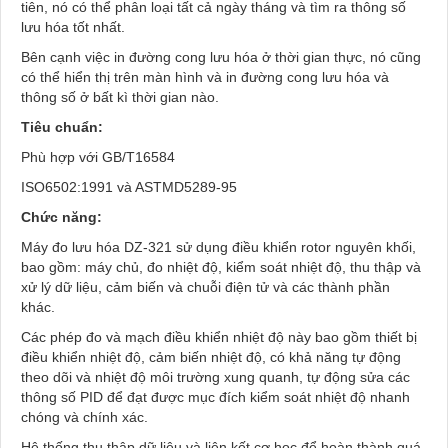
tiên, nó có thể phân loại tất cả ngày tháng và tìm ra thông số
lưu hóa tốt nhất.
Bên cạnh việc in đường cong lưu hóa ở thời gian thực, nó cũng
có thể hiển thị trên màn hình và in đường cong lưu hóa và
thông số ở bất kì thời gian nào.
Tiêu chuẩn:
Phù hợp với GB/T16584
ISO6502:1991 và ASTMD5289-95
Chức năng:
Máy đo lưu hóa DZ-321 sử dụng điều khiển rotor nguyên khối,
bao gồm: máy chủ, đo nhiệt độ, kiểm soát nhiệt độ, thu thập và
xử lý dữ liệu, cảm biến và chuỗi điện tử và các thành phần
khác.
Các phép đo và mạch điều khiển nhiệt độ này bao gồm thiết bị
điều khiển nhiệt độ, cảm biến nhiệt độ, có khả năng tự động
theo dõi và nhiệt độ môi trường xung quanh, tự động sửa các
thông số PID để đạt được mục đích kiểm soát nhiệt độ nhanh
chóng và chính xác.
Hệ thống thu thập dữ liệu và liên kết cơ học để hoàn thành quá