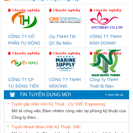
CÔNG TY CỔ
Cty TNHH TM
CÔNG TY TNHH
PHẦN TỰ ĐỘNG
QC Ba Miền
KINH DOANH
TIẾN HƯNG
DỊCH VỤ XNK
PHƯƠNG NAM
CÔNG TY CP
CÔNG TY TNHH
Công Ty TNHH
TỰ ĐỘNG TIẾN
MEKONG
Thiết Bị Điện
HƯNG
MARINE
Nam Quốc Thịnh
TIN TUYỂN DỤNG MỚI
» Xem tất cả
SUPPLY
Tuyển gấp nhân viên Kỹ Thuật - Cty SMC Engineering
Mô tả công việc Đảm nhiệm công việc tại phòng kỹ thuật của
Công ty theo...
Tuyển Nhanh Nhân Viên Kỹ Thuật- SMC