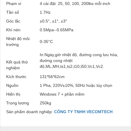
Phạm vi
4 cài đặt: 25, 50, 100, 200lbs mỗi inch
Tần số
1.7Hz
Góc lắc
±0.5°, ±1°, ±3°
Khí nén
0.5Mpa--0.65MPa
Nhiệt độ môi
0-35°C
trường
In:Ngày,giờ nhiệt độ, đường cong lưu hóa,
đường cong nhiệt
Kết quả thử
độ,ML,MH,ts1,ts2,t10,t50,Vc1,Vc2.
nghiệm
Kích thước
131*56*62cm
Nguồn
1 Pha, 220V±10%, 50Hz hoặc tùy chọn
Hiển thị
Windows 7 + phần mềm
Trọng lượng
250kg
Sản phẩm doanh nghiệp:
CÔNG TY TNHH VECOMTECH