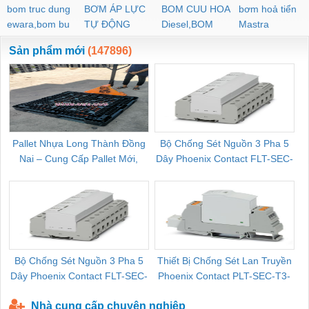
bom truc dung
BƠM ÁP LỰC
BOM CUU HOA
bơm hoả tiển
ewara,bom bu
TỰ ĐỘNG
Diesel,BOM
Mastra
ewara
CHUA CHAY
Sản phẩm mới
(147896)
Pallet Nhựa Long Thành Đồng
Bộ Chống Sét Nguồn 3 Pha 5
Nai – Cung Cấp Pallet Mới,
Dây Phoenix Contact FLT-SEC-
C
Pallet Cũ Giá Tốt
P-T1-3S-264/50-FM - 2909589
Bộ Chống Sét Nguồn 3 Pha 5
Thiết Bị Chống Sét Lan Truyền
B
Dây Phoenix Contact FLT-SEC-
Phoenix Contact PLT-SEC-T3-
P-T1-3S-440/35-FM - 2908264
230-FM-PT - 2907928
Nhà cung cấp chuyên nghiệp