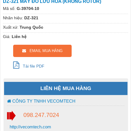
DZ-321 MÁY ĐO LƯU HÓA (KHÔNG ROTOR)
Mã số:
G-39704-10
Nhãn hiệu:
DZ-321
Xuất xứ:
Trung Quốc
Giá:
Liên hệ
EMAIL MUA HÀNG
Tải file PDF
LIÊN HỆ MUA HÀNG
CÔNG TY TNHH VECOMTECH
098.247.7024
http://vecomtech.com