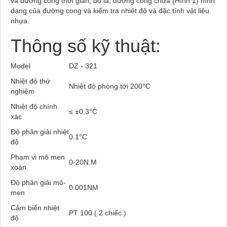
và đường cong thời gian, đó là, đường cong chữa (Hình 1) hình
dạng của đường cong và kiểm tra nhiệt độ và đặc tính vật liệu
nhựa.
Thông số kỹ thuật:
Model
DZ - 321
Nhiệt độ thử
Nhiệt độ phòng tới 200°C
nghiệm
Nhiệt độ chính
≤ ±0.3°C
xác
Độ phân giải nhiệt
0.1°C
độ
Phạm vi mô men
0-20N.M
xoán
Độ phân giải mô-
0.001NM
men
Cảm biến nhiệt
PT 100 ( 2 chiếc )
độ