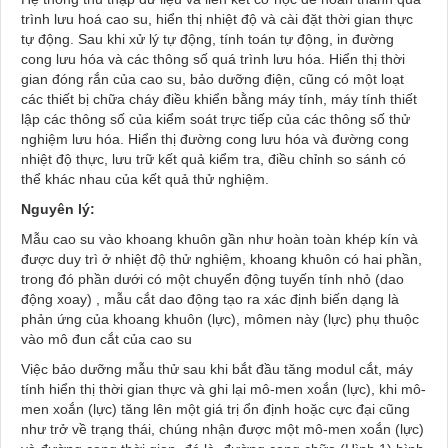
trình lưu hoá cao su, hiển thị nhiệt độ và cài đặt thời gian thực
tự động. Sau khi xử lý tự động, tính toán tự động, in đường
cong lưu hóa và các thông số quá trình lưu hóa. Hiển thị thời
gian đóng rắn của cao su, bảo dưỡng điện, cũng có một loạt
các thiết bị chữa cháy điều khiển bằng máy tính, máy tính thiết
lập các thông số của kiểm soát trực tiếp của các thông số thử
nghiệm lưu hóa. Hiển thị đường cong lưu hóa và đường cong
nhiệt độ thực, lưu trữ kết quả kiểm tra, điều chỉnh so sánh có
thể khác nhau của kết quả thử nghiệm.
Nguyên lý:
Mẫu cao su vào khoang khuôn gần như hoàn toàn khép kín và
được duy trì ở nhiệt độ thử nghiệm, khoang khuôn có hai phần,
trong đó phần dưới có một chuyển động tuyến tính nhỏ (dao
động xoay) , mẫu cắt dao động tạo ra xác định biến dạng là
phản ứng của khoang khuôn (lực), mômen này (lực) phụ thuộc
vào mô đun cắt của cao su
Việc bảo dưỡng mẫu thử sau khi bắt đầu tăng modul cắt, máy
tính hiển thị thời gian thực và ghi lại mô-men xoắn (lực), khi mô-
men xoắn (lực) tăng lên một giá trị ổn định hoặc cực đại cũng
như trở về trạng thái, chúng nhận được một mô-men xoắn (lực)