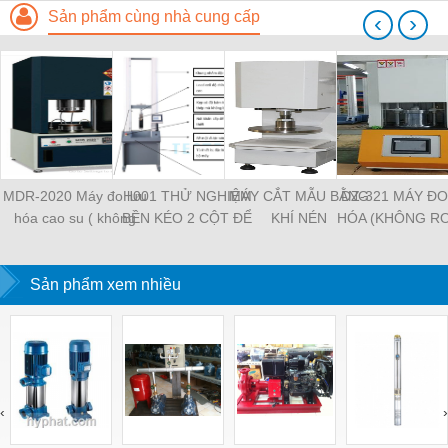
Sản phẩm cùng nhà cung cấp
‹
›
MDR-2020 Máy đo lưu
H001 THỬ NGHIỆM
MÁY CẮT MẪU BẰNG
DZ-321 MÁY Đ
hóa cao su ( không
BỀN KÉO 2 CỘT ĐỂ
KHÍ NÉN
HÓA (KHÔNG R
rotor)
BÀN
Sản phẩm xem nhiều
‹
›