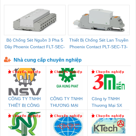
Pallet Cũ Giá Tốt
P-T1-3S-264/50-FM - 2909589
Bộ Chống Sét Nguồn 3 Pha 5
Thiết Bị Chống Sét Lan Truyền
B
Dây Phoenix Contact FLT-SEC-
Phoenix Contact PLT-SEC-T3-
P-T1-3S-440/35-FM - 2908264
230-FM-PT - 2907928
Nhà cung cấp chuyên nghiệp
CÔNG TY TNHH
CÔNG TY TNHH
Công ty TNHH
THIẾT BỊ CÔNG
THƯƠNG MẠI
Thương Mại SX
NGHIỆP NIHON
DỊCH VỤ KỸ
Ba Miền
SETSUBI VIỆT
THUẬT ĐIỆN CƠ
NAM
GIA HƯNG
PHÁT