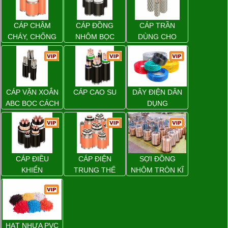
CÁP CHẬM
CÁP ĐỒNG
CÁP TRẦN
CHÁY, CHỐNG
NHÔM BỌC
DÙNG CHO
CHÁY
ĐƯỜNG DÂY
TẢI ĐIỆN TRÊN
KHÔNG
CÁP VẶN XOẮN
CÁP CAO SU
DÂY ĐIỆN DÂN
ABC BỌC CÁCH
DỤNG
ĐIỆN XLPE
CÁP ĐIỀU
CÁP ĐIỆN
SỢI ĐỒNG
KHIỂN
TRUNG THẾ
NHÔM TRÒN KĨ
THUẬT ĐIỆN
HẠT NHỰA PVC