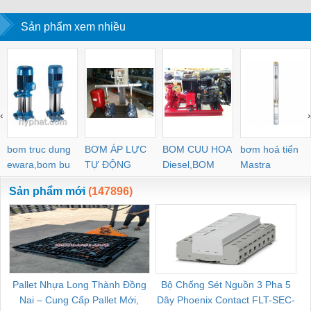
EMPARRO IP67
RJ45 – WEIDMULLER
ĐO ĐIỆN ÁP –
WEIDMULLE
POWER SUPPLY 1-
Sản phẩm xem nhiều
WEIDMULLER
TIENHUNGTE
PHASE
‹
›
bom truc dung
BƠM ÁP LỰC
BOM CUU HOA
bơm hoả tiển
ewara,bom bu
TỰ ĐỘNG
Diesel,BOM
Mastra
ewara
CHUA CHAY
Sản phẩm mới
(147896)
Pallet Nhựa Long Thành Đồng
Bộ Chống Sét Nguồn 3 Pha 5
Nai – Cung Cấp Pallet Mới,
Dây Phoenix Contact FLT-SEC-
C