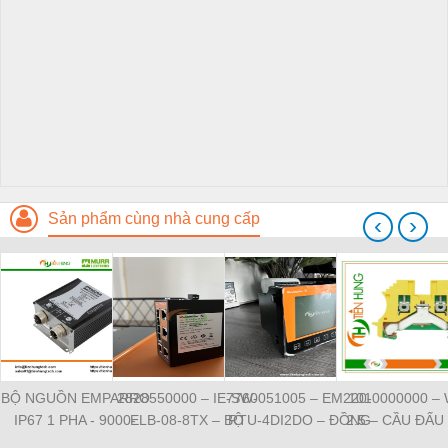
Sản phẩm cùng nhà cung cấp
‹
›
BỘ NGUỒN EMPARRO
2828550000 – IE-SW-
7760051005 – EM220-
1010000000 –
IP67 1 PHA - 9000-
ELB-08-8TX – BỘ
RTU-4DI2DO – ĐỒNG
2.5 – CẦU ĐẤU
11112-1962020 -
CHIA MẠNG 8 CỔNG
HỒ ĐO DÒNG ĐIỆN,
NỐI ĐẤT –