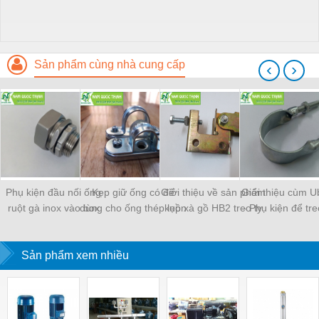
Sản phẩm cùng nhà cung cấp
‹
›
Phụ kiện đầu nối ống
Kẹp giữ ống có đế
Giới thiệu về sản phẩm
Giới thiệu cùm Ub
ruột gà inox vào box
dùng cho ống thép luồn
kẹp xà gồ HB2 treo ty
- Phụ kiện để tr
W-SCB Nippon Seam
dây điện EMT
ren
thép luồn dây 
Sản phẩm xem nhiều