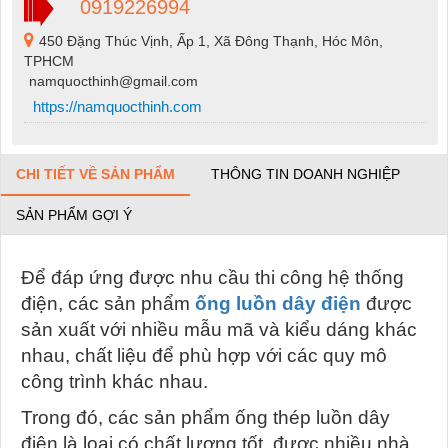
0919226994
450 Đặng Thúc Vịnh, Ấp 1, Xã Đông Thạnh, Hóc Môn,
TPHCM
namquocthinh@gmail.com
https://namquocthinh.com
CHI TIẾT VỀ SẢN PHẨM
THÔNG TIN DOANH NGHIỆP
SẢN PHẨM GỢI Ý
Để đáp ứng được nhu cầu thi công hệ thống
điện, các sản phẩm
ống luồn dây điện
được
sản xuất với nhiều mẫu mã và kiểu dáng khác
nhau, chất liệu để phù hợp với các quy mô
công trình khác nhau.
Trong đó, các sản phẩm ống thép luồn dây
điện là loại có chất lượng tốt, được nhiều nhà