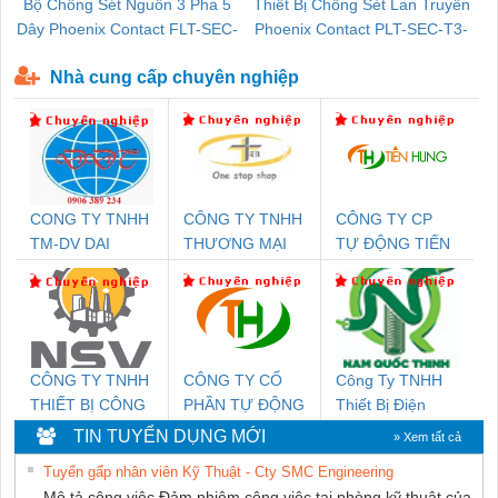
Bộ Chống Sét Nguồn 3 Pha 5
Thiết Bị Chống Sét Lan Truyền
B
Dây Phoenix Contact FLT-SEC-
Phoenix Contact PLT-SEC-T3-
P-T1-3S-440/35-FM - 2908264
230-FM-PT - 2907928
Nhà cung cấp chuyên nghiệp
CONG TY TNHH
CÔNG TY TNHH
CÔNG TY CP
TM-DV DAI
THƯƠNG MẠI
TỰ ĐỘNG TIẾN
DONG THANH
THIÊN ÂN VIỆT
HƯNG
NAM
CÔNG TY TNHH
CÔNG TY CỔ
Công Ty TNHH
THIẾT BỊ CÔNG
PHẦN TỰ ĐỘNG
Thiết Bị Điện
NGHIỆP NIHON
TIẾN HƯNG
Nam Quốc Thịnh
TIN TUYỂN DỤNG MỚI
» Xem tất cả
SETSUBI VIỆT
Tuyển gấp nhân viên Kỹ Thuật - Cty SMC Engineering
NAM
Mô tả công việc Đảm nhiệm công việc tại phòng kỹ thuật của