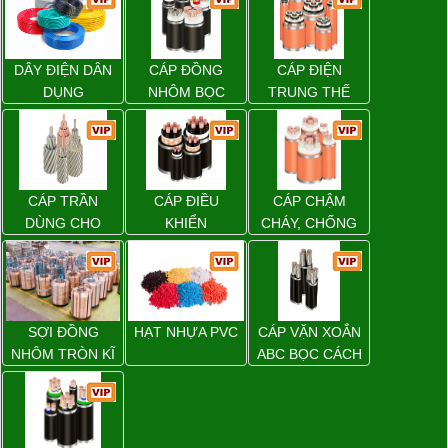
DÂY ĐIỆN DÂN
CÁP ĐỒNG
CÁP ĐIỆN
DỤNG
NHÔM BỌC
TRUNG THẾ
CÁP TRẦN
CÁP ĐIỀU
CÁP CHẬM
DÙNG CHO
KHIỂN
CHÁY, CHỐNG
ĐƯỜNG DÂY
CHÁY
TẢI ĐIỆN TRÊN
KHÔNG
SỢI ĐỒNG
HẠT NHỰA PVC
CÁP VẶN XOẮN
NHÔM TRÒN KĨ
ABC BỌC CÁCH
THUẬT ĐIỆN
ĐIỆN XLPE