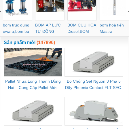
‹
›
bom truc dung
BƠM ÁP LỰC
BOM CUU HOA
bơm hoả tiển
ewara,bom bu
TỰ ĐỘNG
Diesel,BOM
Mastra
ewara
CHUA CHAY
Sản phẩm mới
(147896)
Pallet Nhựa Long Thành Đồng
Bộ Chống Sét Nguồn 3 Pha 5
Nai – Cung Cấp Pallet Mới,
Dây Phoenix Contact FLT-SEC-
C
Pallet Cũ Giá Tốt
P-T1-3S-264/50-FM - 2909589