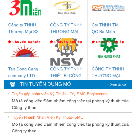
Công ty TNHH
CÔNG TY TNHH
Cty TNHH TM
Thương Mại SX
THƯƠNG MẠI
QC Ba Miền
Ba Miền
THIÊN ÂN VIỆT
NAM
Tan Dong Cang
CÔNG TY TNHH
CÔNG TY TNHH
company LTD
THIẾT BỊ CÔNG
THƯƠNG MẠI
NGHIỆP NIHON
DỊCH VỤ KỸ
TIN TUYỂN DỤNG MỚI
» Xem tất cả
SETSUBI VIỆT
THUẬT ĐIỆN CƠ
Tuyển gấp nhân viên Kỹ Thuật - Cty SMC Engineering
NAM
GIA HƯNG
Mô tả công việc Đảm nhiệm công việc tại phòng kỹ thuật của
PHÁT
Công ty theo...
Tuyển Nhanh Nhân Viên Kỹ Thuật- SMC
Mô tả công việc Đảm nhiệm công việc tại phòng kỹ thuật của
Công ty theo...