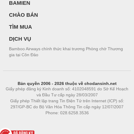
BAMIEN
CHÀO BÁN
TÌM MUA
DỊCH VỤ
Bamboo Airways chính thức khai trương Phòng chờ Thương
gia tại Côn Đảo
Bản quyền 2006 - 2026 thuộc về chodansinh.net
Giấy phép đăng ký Kinh doanh số: 4102048591 do Sở Kế Hoạch
và Đầu Tư cấp ngày 28/03/2007
Giấy phép Thiết lập trang Tin Điện Tử trên Internet (ICP) số:
297/GP-BC do Bộ Văn Hóa Thông Tin cấp ngày 12/07/2007
Phone: 028.6258.3536
Phòng trọ
|
https://bdsgroup.vn
https://kqxs123.com