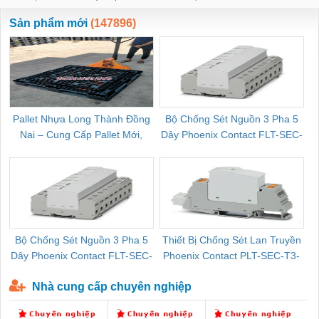
ewara
CHUA CHAY
Sản phẩm mới
(147896)
Pallet Nhựa Long Thành Đồng
Bộ Chống Sét Nguồn 3 Pha 5
Nai – Cung Cấp Pallet Mới,
Dây Phoenix Contact FLT-SEC-
C
Pallet Cũ Giá Tốt
P-T1-3S-264/50-FM - 2909589
Bộ Chống Sét Nguồn 3 Pha 5
Thiết Bị Chống Sét Lan Truyền
B
Dây Phoenix Contact FLT-SEC-
Phoenix Contact PLT-SEC-T3-
P-T1-3S-440/35-FM - 2908264
230-FM-PT - 2907928
Nhà cung cấp chuyên nghiệp