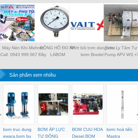
Máy Nén Khí-Mehrer;
ĐỒNG HỒ ĐO ÁP
Nhớt bôi trơn dùng cho
Bơm Ly Tâm Tự 
Call: 0943 999 067 Đầy
LABOM
bơm Bredel
Pump APV WS +3
đủ thiết bị/Đáp ứng mọi
SPX - Việt 
nhu cầu
Sản phẩm xem nhiều
‹
›
bom truc dung
BƠM ÁP LỰC
BOM CUU HOA
bơm hoả tiển
ewara,bom bu
TỰ ĐỘNG
Diesel,BOM
Mastra