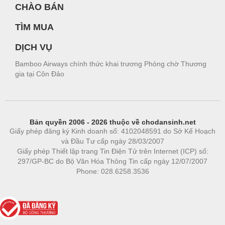
CHÀO BÁN
TÌM MUA
DỊCH VỤ
Bamboo Airways chính thức khai trương Phòng chờ Thương
gia tại Côn Đảo
Bản quyền 2006 - 2026 thuộc về chodansinh.net
Giấy phép đăng ký Kinh doanh số: 4102048591 do Sở Kế Hoạch
và Đầu Tư cấp ngày 28/03/2007
Giấy phép Thiết lập trang Tin Điện Tử trên Internet (ICP) số:
297/GP-BC do Bộ Văn Hóa Thông Tin cấp ngày 12/07/2007
Phone: 028.6258.3536
Phòng trọ
|
https://bdsgroup.vn
https://kqxs123.com