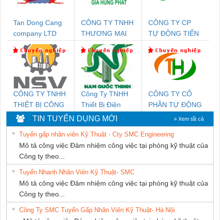
Tan Dong Cang
CÔNG TY TNHH
CÔNG TY CP
company LTD
THƯƠNG MẠI
TỰ ĐỘNG TIẾN
DỊCH VỤ KỸ
HƯNG
THUẬT ĐIỆN CƠ
GIA HƯNG
PHÁT
CÔNG TY TNHH
Công Ty TNHH
CÔNG TY CỔ
THIẾT BỊ CÔNG
Thiết Bị Điện
PHẦN TỰ ĐỘNG
NGHIỆP NIHON
Nam Quốc Thịnh
TIẾN HƯNG
TIN TUYỂN DỤNG MỚI
» Xem tất cả
SETSUBI VIỆT
Tuyển gấp nhân viên Kỹ Thuật - Cty SMC Engineering
NAM
Mô tả công việc Đảm nhiệm công việc tại phòng kỹ thuật của
Công ty theo...
Tuyển Nhanh Nhân Viên Kỹ Thuật- SMC
Mô tả công việc Đảm nhiệm công việc tại phòng kỹ thuật của
Công ty theo...
Công Ty SMC Tuyển Gấp Nhân Viên Kỹ Thuật- Hà Nội