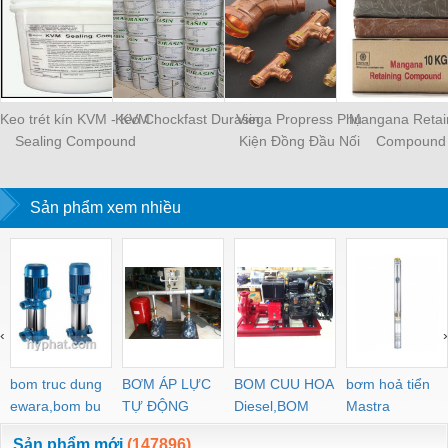
Keo trét kín KVM - KVM
Keo Chockfast Durasin
Viega Propress Phụ
Mangana Retai
Sealing Compound
Kiện Đồng Đầu Nối
Compound
Khuỷu Tay 45 90 Độ
Ống Nước Bằng Đồng
Sản phẩm xem nhiều
Thau
‹
›
bom truc dung
BƠM ÁP LỰC
BOM CUU HOA
bơm hoả tiển
ewara,bom bu
TỰ ĐỘNG
Diesel,BOM
Mastra
ewara
CHUA CHAY
Sản phẩm mới
(147896)