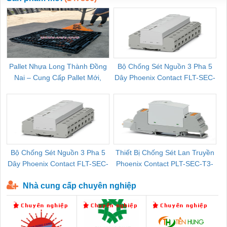
Pallet Nhựa Long Thành Đồng
Bộ Chống Sét Nguồn 3 Pha 5
Nai – Cung Cấp Pallet Mới,
Dây Phoenix Contact FLT-SEC-
C
Pallet Cũ Giá Tốt
P-T1-3S-264/50-FM - 2909589
Bộ Chống Sét Nguồn 3 Pha 5
Thiết Bị Chống Sét Lan Truyền
B
Dây Phoenix Contact FLT-SEC-
Phoenix Contact PLT-SEC-T3-
P-T1-3S-440/35-FM - 2908264
230-FM-PT - 2907928
Nhà cung cấp chuyên nghiệp