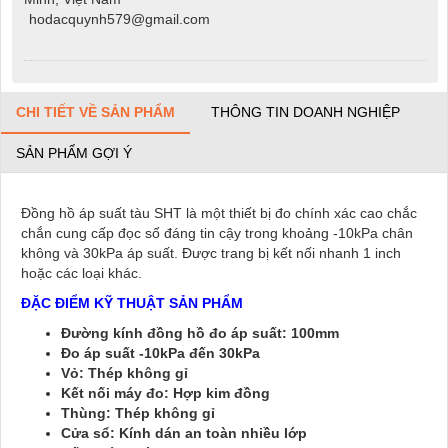
hodacquynh579@gmail.com
CHI TIẾT VỀ SẢN PHẨM
THÔNG TIN DOANH NGHIỆP
SẢN PHẨM GỢI Ý
Đồng hồ áp suất tàu SHT là một thiết bị đo chính xác cao chắc
chắn cung cấp đọc số đáng tin cậy trong khoảng -10kPa chân
không và 30kPa áp suất. Được trang bị kết nối nhanh 1 inch
hoặc các loại khác.
ĐẶC ĐIỂM KỸ THUẬT SẢN PHẨM
Đường kính đồng hồ
đo
áp suất: 100mm
Đo áp suất -10kPa đến 30kPa
Vỏ: Thép không gỉ
Kết nối máy đo: Hợp kim đồng
Thùng: Thép không gỉ
Cửa sổ: Kính dán an toàn nhiều lớp