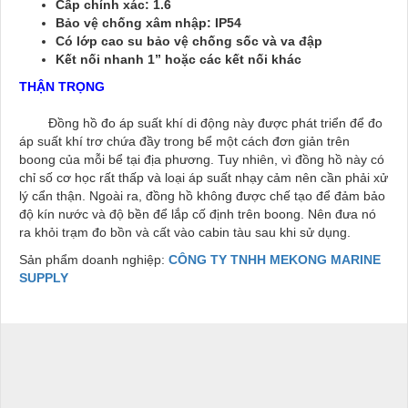
Cấp chính xác: 1.6
Bảo vệ chống xâm nhập: IP54
Có lớp cao su bảo vệ chống sốc và va đập
Kết nối nhanh 1” hoặc các kết nối khác
THẬN TRỌNG
Đồng hồ đo áp suất khí di động này được phát triển để đo
áp suất khí trơ chứa đầy trong bể một cách đơn giản trên
boong của mỗi bể tại địa phương. Tuy nhiên, vì đồng hồ này có
chỉ số cơ học rất thấp và loại áp suất nhạy cảm nên cần phải xử
lý cẩn thận. Ngoài ra, đồng hồ không được chế tạo để đảm bảo
độ kín nước và độ bền để lắp cố định trên boong. Nên đưa nó
ra khỏi trạm đo bồn và cất vào cabin tàu sau khi sử dụng.
Sản phẩm doanh nghiệp:
CÔNG TY TNHH MEKONG MARINE
SUPPLY