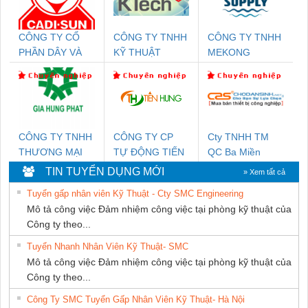
CÔNG TY CỔ
CÔNG TY TNHH
CÔNG TY TNHH
PHẦN DÂY VÀ
KỸ THUẬT
MEKONG
CÁP ĐIỆN
KTECH VIỆT
MARINE
THƯỢNG ĐÌNH
NAM
SUPPLY
CÔNG TY TNHH
CÔNG TY CP
Cty TNHH TM
THƯƠNG MẠI
TỰ ĐỘNG TIẾN
QC Ba Miền
DỊCH VỤ KỸ
HƯNG
TIN TUYỂN DỤNG MỚI
» Xem tất cả
THUẬT ĐIỆN CƠ
Tuyển gấp nhân viên Kỹ Thuật - Cty SMC Engineering
GIA HƯNG PHÁT
Mô tả công việc Đảm nhiệm công việc tại phòng kỹ thuật của
Công ty theo...
Tuyển Nhanh Nhân Viên Kỹ Thuật- SMC
Mô tả công việc Đảm nhiệm công việc tại phòng kỹ thuật của
Công ty theo...
Công Ty SMC Tuyển Gấp Nhân Viên Kỹ Thuật- Hà Nội