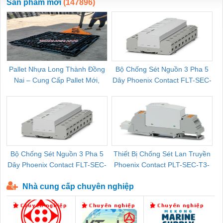
Sản phẩm mới
(147896)
Pallet Nhựa Long Thành Đồng
Bộ Chống Sét Nguồn 3 Pha 5
Nai – Cung Cấp Pallet Mới,
Dây Phoenix Contact FLT-SEC-
C
Pallet Cũ Giá Tốt
P-T1-3S-264/50-FM - 2909589
Bộ Chống Sét Nguồn 3 Pha 5
Thiết Bị Chống Sét Lan Truyền
B
Dây Phoenix Contact FLT-SEC-
Phoenix Contact PLT-SEC-T3-
P-T1-3S-440/35-FM - 2908264
230-FM-PT - 2907928
Nhà cung cấp chuyên nghiệp