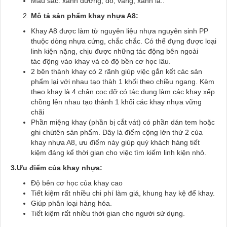
Màu sắc: xanh dương, đỏ, vàng, xanh lá..
Mô tả sản phẩm khay nhựa A8:
Khay A8 được làm từ nguyên liệu nhựa nguyên sinh PP
thuộc dòng nhựa cứng, chắc chắc. Có thể đựng được loại
linh kiện nặng, chịu được những tác động bên ngoài
tác động vào khay và có độ bền cơ học lâu.
2 bên thành khay có 2 rãnh giúp việc gắn kết các sản
phẩm lại với nhau tạo thàh 1 khối theo chiều ngang. Kèm
theo khay là 4 chân cọc đỡ có tác dụng làm các khay xếp
chồng lên nhau tạo thành 1 khối các khay nhựa vững
chãi
Phần miệng khay (phần bị cắt vát) có phần dán tem hoặc
ghi chútên sản phẩm. Đây là điểm cộng lớn thứ 2 của
khay nhựa A8, ưu điểm này giúp quý khách hàng tiết
kiệm đáng kể thời gian cho việc tìm kiếm linh kiện nhỏ.
3.Ưu điểm của khay nhựa:
Độ bên cơ học của khay cao
Tiết kiệm rất nhiều chi phí làm giá, khung hay kệ để khay.
Giúp phân loại hàng hóa.
Tiết kiệm rất nhiều thời gian cho người sử dụng.