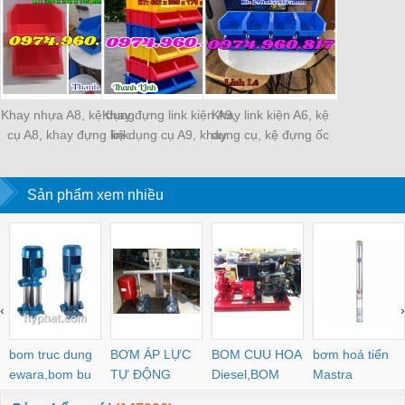
Khay nhựa A8, kệ dụng
Khay đựng link kiện A9,
Khay link kiện A6, kệ
cụ A8, khay đựng link
kệ dụng cụ A9, khay
dụng cụ, kệ đựng ốc
kiện, kệ dụng cụ lớn,
nhựa xếp tầng, kệ
vít, thùng nhựa đặc A6
khay nhựa có tắc kê
dụng cụ xếp tầng, kệ
chống tầng, kệ dụng cụ
Sản phẩm xem nhiều
dụng cụ đựng bulong,
đựng ốc vít.
khay nhựa đựng ốc vít.
‹
›
bom truc dung
BƠM ÁP LỰC
BOM CUU HOA
bơm hoả tiển
ewara,bom bu
TỰ ĐỘNG
Diesel,BOM
Mastra
ewara
CHUA CHAY