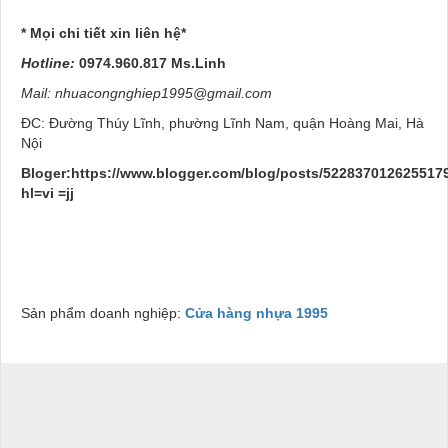
* Mọi chi tiết xin liên hệ*
Hotline:
0974.960.817 Ms.Linh
Mail: nhuacongnghiep1995@gmail.com
ĐC: Đường Thúy Lĩnh, phường Lĩnh Nam, quận Hoàng Mai, Hà
Nội
Bloger:https://www.blogger.com/blog/posts/522837012625517
hl=vi =jj
Sản phẩm doanh nghiệp:
Cửa hàng nhựa 1995