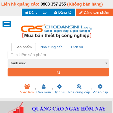
Liên hệ quảng cáo:
0903 357 255
(Không bán hàng)
Đăng nhập
Đăng ký
Đăng sản phẩm
Sản phẩm
Nhà cung cấp
Dịch vụ
Danh mục
Việc làm
Cần mua
Dịch vụ
Nhà cung cấp
Video clip