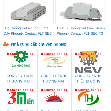
Bộ Chống Sét Nguồn 3 Pha 5
Thiết Bị Chống Sét Lan Truyền
B
Dây Phoenix Contact FLT-SEC-
Phoenix Contact PLT-SEC-T3-
P-T1-3S-440/35-FM - 2908264
230-FM-PT - 2907928
Nhà cung cấp chuyên nghiệp
CÔNG TY TNHH
CÔNG TY TNHH
CÔNG TY TNHH
THƯƠNG MẠI
THƯƠNG MẠI
THIẾT BỊ CÔNG
DỊCH VỤ KỸ
THIÊN ÂN VIỆT
NGHIỆP NIHON
THUẬT ĐIỆN CƠ
NAM
SETSUBI VIỆT
GIA HƯNG PHÁT
NAM