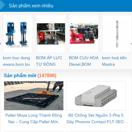
Sản phẩm xem nhiều
‹
›
bom truc dung
BƠM ÁP LỰC
BOM CUU HOA
bơm hoả tiển
ewara,bom bu
TỰ ĐỘNG
Diesel,BOM
Mastra
ewara
CHUA CHAY
Sản phẩm mới
(147896)
Pallet Nhựa Long Thành Đồng
Bộ Chống Sét Nguồn 3 Pha 5
Nai – Cung Cấp Pallet Mới,
Dây Phoenix Contact FLT-SEC-
C
Pallet Cũ Giá Tốt
P-T1-3S-264/50-FM - 2909589