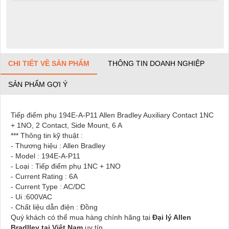
CHI TIẾT VỀ SẢN PHẨM
THÔNG TIN DOANH NGHIỆP
SẢN PHẨM GỢI Ý
Tiếp điểm phụ 194E-A-P11 Allen Bradley Auxiliary Contact 1NC
+ 1NO, 2 Contact, Side Mount, 6 A
*** Thông tin kỹ thuật :
- Thương hiệu : Allen Bradley
- Model : 194E-A-P11
- Loại : Tiếp điểm phụ 1NC + 1NO
- Current Rating : 6A
- Current Type : AC/DC
- Ui :600VAC
- Chất liệu dẫn điện : Đồng
Quý khách có thể mua hàng chính hãng tại
Đại lý Allen
Bradlley tại Việt Nam
uy tín