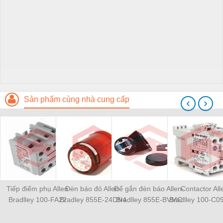
Sản phẩm cùng nhà cung cấp
‹
›
Tiếp điểm phụ Allen
Đèn báo đỏ Allen-
Đế gắn đèn báo Allen-
Contactor All
Bradlley 100-FA22
Bradley 855E-24DN4
Bradlley 855E-BVMC
Bradlley 100-C0