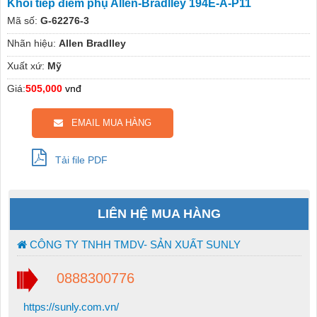
Khối tiếp điểm phụ Allen-Bradlley 194E-A-P11
Mã số:
G-62276-3
Nhãn hiệu:
Allen Bradlley
Xuất xứ:
Mỹ
Giá:
505,000
vnđ
EMAIL MUA HÀNG
Tải file PDF
LIÊN HỆ MUA HÀNG
CÔNG TY TNHH TMDV- SẢN XUẤT SUNLY
0888300776
https://sunly.com.vn/