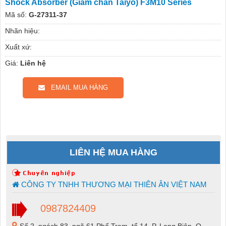
Shock Absorber (Giảm chấn Taiyo) F3M10 Series
Mã số:
G-27311-37
Nhãn hiệu:
Xuất xứ:
Giá:
Liên hệ
EMAIL MUA HÀNG
LIÊN HỆ MUA HÀNG
CÔNG TY TNHH THƯƠNG MẠI THIÊN ÂN VIỆT NAM
0987824409
Số 2, ngách 83, ngõ 61 Phố Trạm, tổ 14, P. Long Biên, Q.