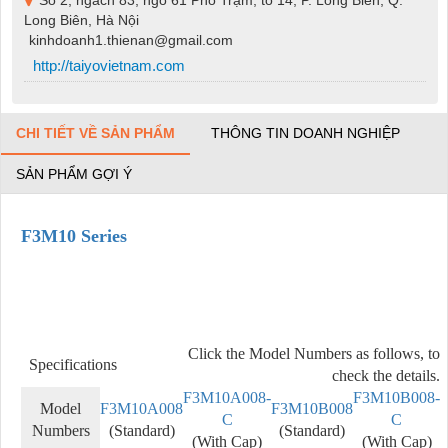
Long Biên, Hà Nội
kinhdoanh1.thienan@gmail.com
http://taiyovietnam.com
CHI TIẾT VỀ SẢN PHẨM
THÔNG TIN DOANH NGHIỆP
SẢN PHẨM GỢI Ý
F3M10 Series
Click the Model Numbers as follows, to
Specifications
check the details.
F3M10A008-
F3M10B008-
Model
F3M10A008
F3M10B008
C
C
Numbers
(Standard)
(Standard)
(With Cap)
(With Cap)