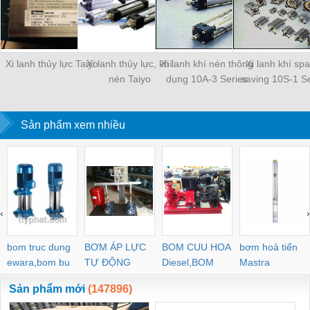
Xi lanh thủy lực Taiyo
Xi lanh thủy lực, khí
Xi lanh khí nén thông
Xi lanh khí sp
nén Taiyo
dụng 10A-3 Series
saving 10S-1 Se
Sản phẩm xem nhiều
‹
›
bom truc dung
BƠM ÁP LỰC
BOM CUU HOA
bơm hoả tiển
ewara,bom bu
TỰ ĐỘNG
Diesel,BOM
Mastra
ewara
CHUA CHAY
Sản phẩm mới
(147896)