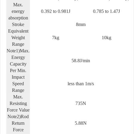
Max.
energy
0.392 to 0.981J
0.785 to 1.47J
absorption
Stroke
8mm
Equivalent
Weight
7kg
10kg
Range
Note1)Max.
Energy
58.8J/min
Capacity
Per Min.
Impact
Speed
less than 1m/s
Range
Max.
Resisting
735N
Force Value
Note2)Rod
Return
5.88N
Force