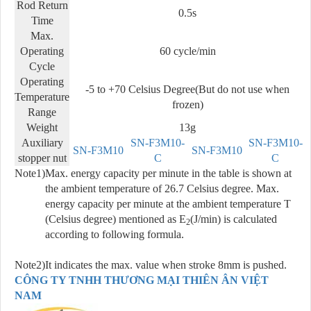
Rod Return
0.5s
Time
Max.
Operating
60 cycle/min
Cycle
Operating
-5 to +70 Celsius Degree(But do not use when
Temperature
frozen)
Range
Weight
13g
Auxiliary
SN-F3M10-
SN-F3M10-
SN-F3M10
SN-F3M10
stopper nut
C
C
Note1)
Max. energy capacity per minute in the table is shown at
the ambient temperature of 26.7 Celsius degree. Max.
energy capacity per minute at the ambient temperature T
(Celsius degree) mentioned as E
(J/min) is calculated
2
according to following formula.
Note2)
It indicates the max. value when stroke 8mm is pushed.
CÔNG TY TNHH THƯƠNG MẠI THIÊN ÂN VIỆT
NAM