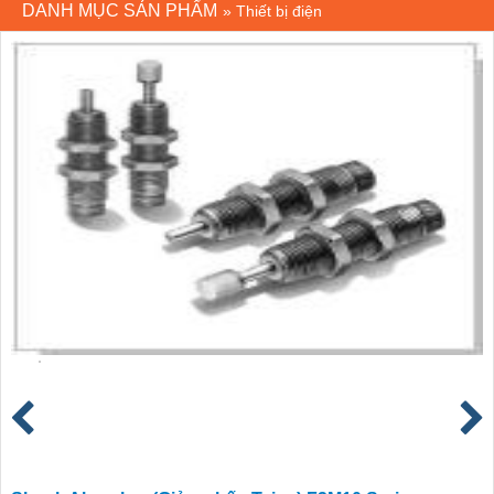
DANH MỤC SẢN PHẨM
»
Thiết bị điện