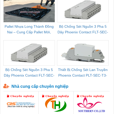
Pallet Nhựa Long Thành Đồng
Bộ Chống Sét Nguồn 3 Pha 5
Nai – Cung Cấp Pallet Mới,
Dây Phoenix Contact FLT-SEC-
C
Pallet Cũ Giá Tốt
P-T1-3S-264/50-FM - 2909589
Bộ Chống Sét Nguồn 3 Pha 5
Thiết Bị Chống Sét Lan Truyền
B
Dây Phoenix Contact FLT-SEC-
Phoenix Contact PLT-SEC-T3-
P-T1-3S-440/35-FM - 2908264
230-FM-PT - 2907928
Nhà cung cấp chuyên nghiệp