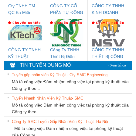
Cty TNHH TM
CÔNG TY CỔ
CÔNG TY TNHH
QC Ba Miền
PHẦN TỰ ĐỘNG
KINH DOANH
TIẾN HƯNG
DỊCH VỤ XNK
PHƯƠNG NAM
CÔNG TY TNHH
Công Ty TNHH
CÔNG TY TNHH
KỸ THUẬT
Thiết Bị Điện
THIẾT BỊ CÔNG
KTECH VIỆT
Nam Quốc Thịnh
NGHIỆP NIHON
TIN TUYỂN DỤNG MỚI
» Xem tất cả
NAM
SETSUBI VIỆT
Tuyển gấp nhân viên Kỹ Thuật - Cty SMC Engineering
NAM
Mô tả công việc Đảm nhiệm công việc tại phòng kỹ thuật của
Công ty theo...
Tuyển Nhanh Nhân Viên Kỹ Thuật- SMC
Mô tả công việc Đảm nhiệm công việc tại phòng kỹ thuật của
Công ty theo...
Công Ty SMC Tuyển Gấp Nhân Viên Kỹ Thuật- Hà Nội
Mô tả công việc Đảm nhiệm công việc tại phòng kỹ thuật
của Công ty...