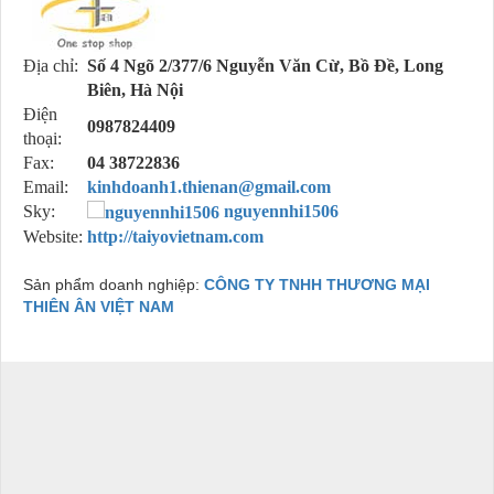
Địa chỉ:
Số 4 Ngõ 2/377/6 Nguyễn Văn Cừ, Bồ Đề, Long
Biên, Hà Nội
Điện
0987824409
thoại:
Fax:
04 38722836
Email:
kinhdoanh1.thienan@gmail.com
Sky:
nguyennhi1506
Website:
http://taiyovietnam.com
Sản phẩm doanh nghiệp:
CÔNG TY TNHH THƯƠNG MẠI
THIÊN ÂN VIỆT NAM