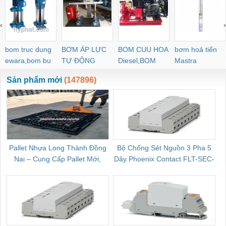
‹
›
bom truc dung
BƠM ÁP LỰC
BOM CUU HOA
bơm hoả tiển
ewara,bom bu
TỰ ĐỘNG
Diesel,BOM
Mastra
ewara
CHUA CHAY
Sản phẩm mới
(147896)
Pallet Nhựa Long Thành Đồng
Bộ Chống Sét Nguồn 3 Pha 5
Nai – Cung Cấp Pallet Mới,
Dây Phoenix Contact FLT-SEC-
C
Pallet Cũ Giá Tốt
P-T1-3S-264/50-FM - 2909589