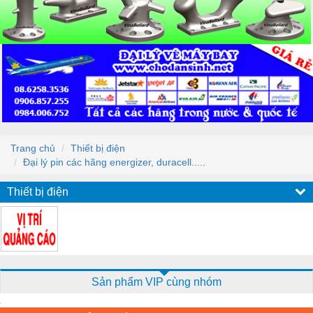
Trang chủ
Thiết bị điện
Đại lý pin các hãng energizer, duracell.....
Thiết bị điện
Sản phẩm VIP cùng nhóm