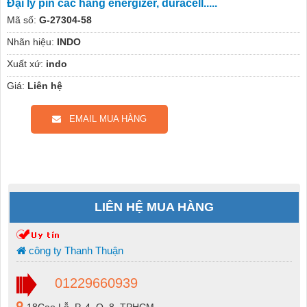
Đại lý pin các hãng energizer, duracell.....
Mã số:
G-27304-58
Nhãn hiệu:
INDO
Xuất xứ:
indo
Giá:
Liên hệ
EMAIL MUA HÀNG
LIÊN HỆ MUA HÀNG
công ty Thanh Thuận
01229660939
18Cao Lỗ, P. 4, Q. 8, TPHCM