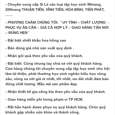
- Chuyên cung cấp Sỉ Lẻ các loại tập học sinh 96trang,
200trang THUẬN TIẾN, VĨNH TIẾN, HÒA BÌNH, TIẾN PHÁT,
……
- PHƯƠNG CHÂM CHÚNG TÔI: ' UY TÍNH – CHẤT LƯỢNG -
PHỤC VỤ ÂN CẦN – GIÁ CẢ HỢP LÝ – GIAO HÀNG TẬN NƠI
– ĐÚNG HẸN '
- Đặt biệt chiết khấu hoa hồng cao
- Bán đúng giá nhà sản xuất quy định .
- Nhận gói quà theo yêu cầu của quý khách.
- Đặt biệt: Cùng chung tay chia sẻ với quý khách hàng.
Cửa hàng chúng tôi chuyên cung cấp tập học sinh cho hội
làm từ thiện, phát thưởng học sinh nghèo hiếu học vùng
sâu, vùng xa với giá rẻ nhất, tốt nhất, ưu đãi nhất đảm bảo
đúng chất lượng. Mẫu mã sản phẩm đẹp.
- Nhận thiết kế gia công bìa theo yêu cầu của quý khách.
- Giao hàng miễn phí trong phạm vi TP HCM.
- Rất hân hạnh được phục vụ quý khách hàng. Chúc quý
khách gặp nhiều sức khỏe và thành công.