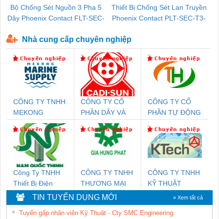
Bộ Chống Sét Nguồn 3 Pha 5
Thiết Bị Chống Sét Lan Truyền
B
Dây Phoenix Contact FLT-SEC-
Phoenix Contact PLT-SEC-T3-
P-T1-3S-440/35-FM - 2908264
230-FM-PT - 2907928
Nhà cung cấp chuyên nghiệp
CÔNG TY TNHH
CÔNG TY CỔ
CÔNG TY CỔ
MEKONG
PHẦN DÂY VÀ
PHẦN TỰ ĐỘNG
MARINE SUPPLY
CÁP ĐIỆN
TIẾN HƯNG
THƯỢNG ĐÌNH
Công Ty TNHH
CÔNG TY TNHH
CÔNG TY TNHH
Thiết Bị Điện
THƯƠNG MẠI
KỸ THUẬT
Nam Quốc Thịnh
DỊCH VỤ KỸ
KTECH VIỆT
TIN TUYỂN DỤNG MỚI
» Xem tất cả
THUẬT ĐIỆN CƠ
NAM
Tuyển gấp nhân viên Kỹ Thuật - Cty SMC Engineering
GIA HƯNG