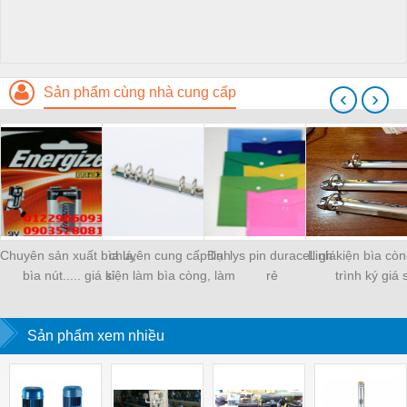
Sản phẩm cùng nhà cung cấp
‹
›
Chuyên sản xuất bìa lá,
chuyên cung cấp linh
Đại lys pin duracell giá
Linh kiện bìa còn
bìa nút..... giá sỉ
kiện làm bìa còng, làm
rẻ
trình ký giá s
sổ
Sản phẩm xem nhiều