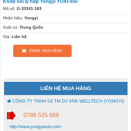
Khớp nối ly hợp Yongyi YOXf-450
Mã số:
G-33341-163
Nhãn hiệu:
Yongyi
Xuất xứ:
Trung Quốc
Giá:
Liên hệ
EMAIL MUA HÀNG
LIÊN HỆ MUA HÀNG
CÔNG TY TNHH SX TM DV XNK WELLTECH (YONGYI)
0786 525 666
http://www.yongyiauto.com