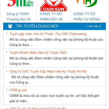
Công ty TNHH
CÔNG TY CỔ
CÔNG TY CỔ
Thương Mại SX
PHẦN DÂY VÀ
PHẦN TỰ ĐỘNG
Ba Miền
CÁP ĐIỆN
TIẾN HƯNG
TIN TUYỂN DỤNG MỚI
» Xem tất cả
THƯỢNG ĐÌNH
Tuyển gấp nhân viên Kỹ Thuật - Cty SMC Engineering
Mô tả công việc Đảm nhiệm công việc tại phòng kỹ thuật của
Công ty theo...
Tuyển Nhanh Nhân Viên Kỹ Thuật- SMC
Mô tả công việc Đảm nhiệm công việc tại phòng kỹ thuật của
Công ty theo...
Công Ty SMC Tuyển Gấp Nhân Viên Kỹ Thuật- Hà Nội
Mô tả công việc Đảm nhiệm công việc tại phòng kỹ thuật
của Công ty...
CM88 jp net
CM88 là nhà cái cá cược trực tuyến uy tín, sở hữu thế giới
giải trí hiện...
SMC Tuyển 01 Nhân Viên Kỹ Thuật-HN