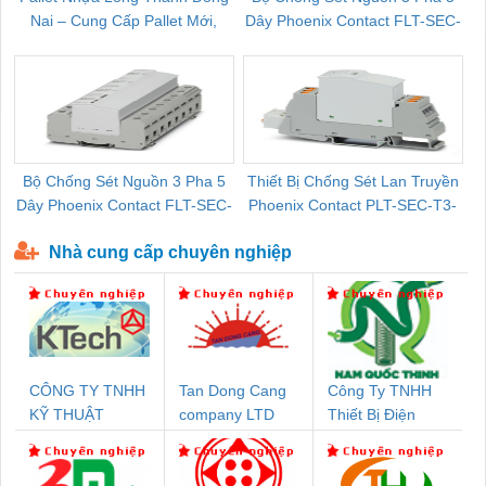
Nai – Cung Cấp Pallet Mới,
Dây Phoenix Contact FLT-SEC-
C
Pallet Cũ Giá Tốt
P-T1-3S-264/50-FM - 2909589
Bộ Chống Sét Nguồn 3 Pha 5
Thiết Bị Chống Sét Lan Truyền
B
Dây Phoenix Contact FLT-SEC-
Phoenix Contact PLT-SEC-T3-
P-T1-3S-440/35-FM - 2908264
230-FM-PT - 2907928
Nhà cung cấp chuyên nghiệp
CÔNG TY TNHH
Tan Dong Cang
Công Ty TNHH
KỸ THUẬT
company LTD
Thiết Bị Điện
KTECH VIỆT
Nam Quốc Thịnh
NAM