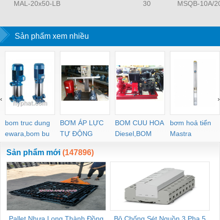
MAL-20x50-LB
30
MSQB-10A/2
Sản phẩm xem nhiều
‹
›
bom truc dung
BƠM ÁP LỰC
BOM CUU HOA
bơm hoả tiển
ewara,bom bu
TỰ ĐỘNG
Diesel,BOM
Mastra
ewara
CHUA CHAY
Sản phẩm mới
(147896)
Pallet Nhựa Long Thành Đồng
Bộ Chống Sét Nguồn 3 Pha 5