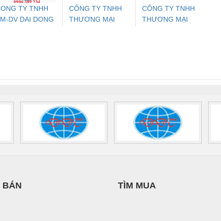
ONG TY TNHH
CÔNG TY TNHH
CÔNG TY TNHH
M-DV DAI DONG
THƯƠNG MẠI
THƯƠNG MẠI
ưu Điện AC
Mô-đun Ắc Quy UPS
Rơ Le An Toàn
Bộ g
THANH
THIÊN ÂN VIỆT
DỊCH VỤ KỸ
 Suất Cao
Phoenix Contact
Phoenix Contact
NAM
THUẬT ĐIỆN CƠ
nix Contact
QUINT-HP-
2981059 – PSR-
TRAN
GIA HƯNG PHÁT
INT-HP-
BAT/PB/48DC/7.0AH/PT
SCP-
1K5 H
0AC/2.5KVA/PT
- 1133819
24UC/ESL4/3X1/1X2/B
 1136815
 BÁN
TÌM MUA