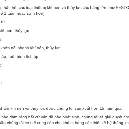
p hầu hết các loại thiết bị khí nén và thủy lực các hãng lớn như F
thể 1 tuần hoặc sớm hơn)
 từ
khí nén, thủy lực
ơi
 khớp nối nhanh khí nén, thủy lực
h áp, ruột bình tích áp
c
n
phẩm khí nén và thủy lực được chúng tôi sản xuất hơn 15 năm qua.
 bảo đảm rằng bất cứ vấn đề nào phát sinh, chúng tôi sẽ giải quyết c
ữa chúng tôi có thể cung cấp cho khách hàng các thiết kế hệ thống kh