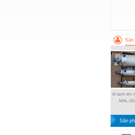
Thiết bị làm sạch
Thiết bị sơn - Sơn
Thiết bị nhà bếp
Thiết bị nhiệt
Sản 
Thiêt bị PCCC
Thiết bị truyền động
Thiết bị văn phòng
Thiết bị viễn thông
Thủy lực-Thiết bị
Xi lanh khí
Thủy sản - Trang thiết bị
MAL-20
Tự động hoá
Sản ph
Van - Co các loại
Vật liệu mài mòn