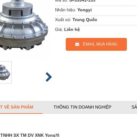
Nhãn hiệu:
Yongyi
Xuất xứ:
Trung Quốc
Giá:
Liên hệ
EMAIL MUA HÀNG
ẾT VỀ SẢN PHẨM
THÔNG TIN DOANH NGHIỆP
SẢ
 TNHH SX TM DV XNK YongYi