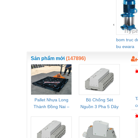
Vật liệu xây dựng
Vòng bi - Bạc đạn
‹
Xe hơi - Phụ tùng
bom truc 
Xe máy - Phụ tùng
bu ewara
Xe tải - phụ tùng
Sản phẩm mới
(147896)
Y khoa - Trang thiết bị
T
Pallet Nhựa Long
Bộ Chống Sét
Rơ Le 
c
Thành Đồng Nai –
Nguồn 3 Pha 5 Dây
Phoe
Cung Cấp Pallet
Phoenix Contact
PSR-
Mới, Pallet Cũ Giá
FLT-SEC-P-T1-3S-
1NC-
Tốt
264/50-FM -
2
2909589