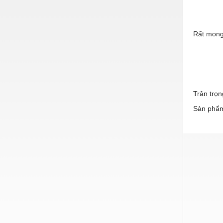
Nước-Vật tư thiết bị
Phốt cơ khí
Rất mong
Sắt, thép, inox các loại
Thí nghiệm-Trang thiết bị
Thiết bị chiếu sáng
Trân trọn
Thiết bị chống sét
Sản phẩm
Thiết bị an ninh
Thiết bị công nghiệp
Thiết bị công trình
Thiết bị điện
Thiết bị giáo dục
Thiết bị khác