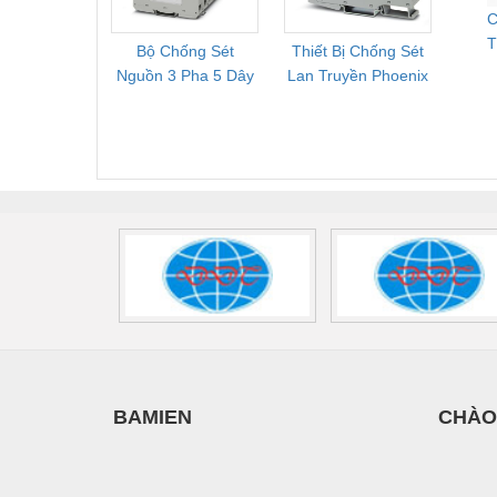
C
T
Bộ Chống Sét
Thiết Bị Chống Sét
Bộ L
Nguồn 3 Pha 5 Dây
Lan Truyền Phoenix
Công
Phoenix Contact
Contact PLT-SEC-
Phoe
FLT-SEC-P-T1-3S-
T3-230-FM-PT -
QU
440/35-FM -
2907928
UPS/23
2908264
-
BAMIEN
CHÀO