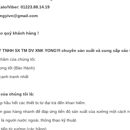
Zalo/Viber: 01223.88.14.19
ongyivn@gmail.com
o quý khách hàng !
TNHH SX TM DV XNK YONGYI chuyên sản xuất và cung cấp các thi
hâm của chúng tôi:
ợng tốt (Bảo Hành)
 cạnh tranh nhất
của chúng tôi là:
 hầu hết các thiết bị từ đại trà đến khan hiếm.
an giao hàng nhanh để đáp ứng tiến độ sản xuất của xưởng một cách 
 là người nước ngoài, thông thạo kỹ thuật.
 tiếp từ xưởng (các hãng)