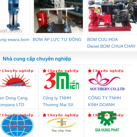
dung ewara,bom
BƠM ÁP LỰC TỰ ĐỘNG
BOM CUU HOA
Diesel,BOM CHUA CHAY
Nhà cung cấp chuyên nghiệp
an Dong Cang
Công ty TNHH
CÔNG TY TNHH
Đệm An Toàn
Rơ Le An Toàn
Bộ Lặp Tín Hiệu
Rơ
ompany LTD
Thương Mại SX
KINH DOANH
nix Contact
Phoenix Contact
PROFIBUS Phoenix
Pho
Ba Miền
DỊCH VỤ XNK
PC20-1NO-
PSR-SCP-
Contact PSI-REP-
298
PHƯƠNG NAM
24DC-SP -
24UC/ESL4/3X1/1X2/B
PROFIBUS/12MB -
700578
- 2981059
2708863
24DC