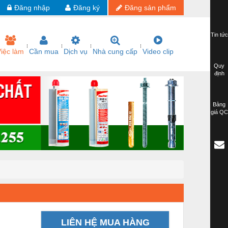
Đăng nhập
Đăng ký
Đăng sản phẩm
Tin tức
iệc làm
Cần mua
Dịch vụ
Nhà cung cấp
Video clip
Quy
định
Bảng
giá QC
LIÊN HỆ MUA HÀNG