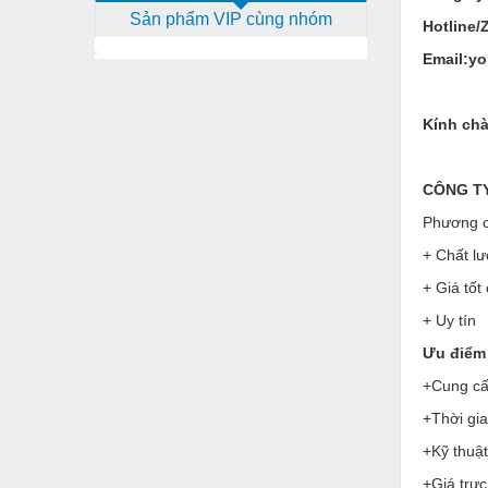
Sản phẩm VIP cùng nhóm
Dịch vụ - Thi công
Hotline/
Email:y
Điện công nghiệp
Điện gia dụng
Kính chà
Điện Lạnh
Đóng tàu Thiết bị
CÔNG TY 
Đúc chính xác Thiết bị
Phương c
+ Chất lư
Dụng cụ cầm tay
+ Giá tốt
Dụng cụ cắt gọt
+ Uy tín
Dụng cụ điện
Ưu điểm 
Dụng cụ đo
+Cung cấp
Gỗ - Trang thiết bị
+Thời gi
+Kỹ thuật
Hàn cắt - Thiết bị
+Giá trực