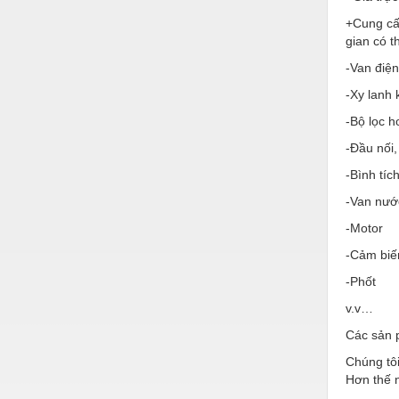
Hóa chất-Trang thiết bị
+Cung cấ
Kệ công nghiệp
gian có 
-Van điện
Khí nén - Thiết bị
-Xy lanh 
Khuôn mẫu - Phụ tùng
-Bộ lọc h
Lọc công nghiệp
-Đầu nối,
Máy công cụ - Phụ tùng
-Bình tíc
Mỏ - Trang thiết bị
-Van nướ
-Motor
Mô tơ - Hộp số
-Cảm biế
Môi trường - Thiết bị
-Phốt
Nâng hạ - Trang thiết bị
v.v…
Nội - Ngoại thất - văn phòng
Các sản 
Nồi hơi - Trang thiết bị
Chúng tôi
Hơn thế n
Nông nghiệp - Thiết bị