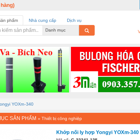
 hàng)
Sản phẩm
Nhà cung cấp
Dịch vụ
Danh mục
V
 Yongyi YOXm-340
MỤC SẢN PHẨM
»
Thiết bị công nghiệp
Khớp nối ly hợp Yongyi YOXm-340
Mã số:
G-33341-135