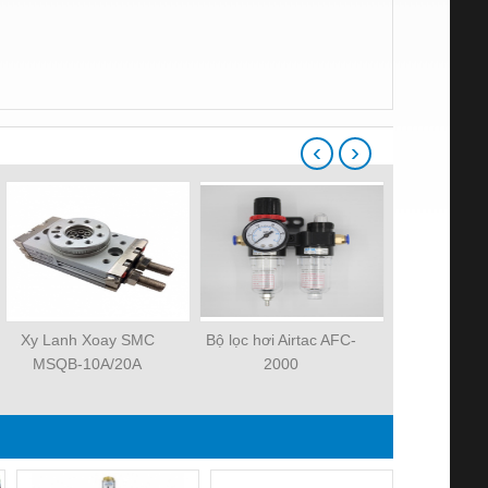
‹
›
Xy Lanh Xoay SMC
Bộ lọc hơi Airtac AFC-
Xylanh k
MSQB-10A/20A
2000
MHZ2-