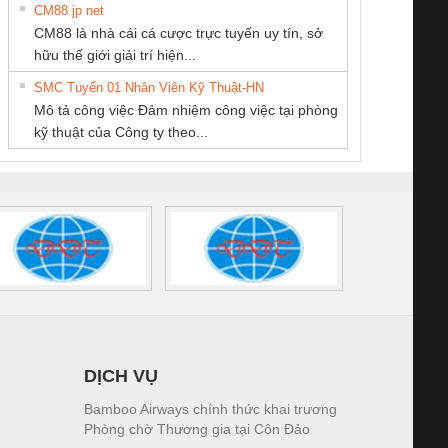
CM88 jp net
CÔNG TY CỔ
CÔNG TY TNHH
CÔNG TY CỔ
CM88 là nhà cái cá cược trực tuyến uy tín, sở
PHẦN TỰ ĐỘNG
MEKONG MARINE
PHẦN DÂY VÀ
iám sát chuỗi
Bộ chỉnh lưu nguồn
Nẹp nhôm chống
Bộ c
hữu thế giới giải trí hiện...
TIẾN HƯNG
SUPPLY
CÁP ĐIỆN
tấm pin
điện TRANSCLINIC
trơn Đà Nẵng
giám 
THƯỢNG ĐÌNH
SMC Tuyển 01 Nhân Viên Kỹ Thuật-HN
SCLINIC 16I+
BKE 1K5.4
Sola
Mô tả công việc Đảm nhiệm công việc tại phòng
 (2502520000)
(7791400879)2. Giá
TRAN
kỹ thuật của Công ty theo...
1K5.4
DỊCH VỤ
Bamboo Airways chính thức khai trương
Phòng chờ Thương gia tại Côn Đảo