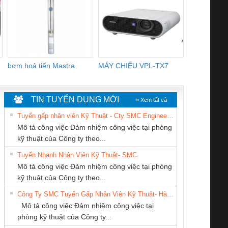
›
bơm hoả tiển Mastra
MÁY CHIẾU VPL-TX7
BOM DINH
WHITE
TIN TUYỂN DỤNG MỚI
» Xem tất cả
Tuyển gấp nhân viên Kỹ Thuật - Cty SMC Engineering
Mô tả công việc Đảm nhiệm công việc tại phòng
kỹ thuật của Công ty theo...
Tuyển Nhanh Nhân Viên Kỹ Thuật- SMC
Cty TNHH TM QC
CÔNG TY TNHH
CÔNG TY TNHH
 Le An Toàn
Bộ giám sát chuỗi
Bộ giám sát dòng
Bộ ng
Mô tả công việc Đảm nhiệm công việc tại phòng
Ba Miền
KỸ THUẬT KTECH
THIẾT BỊ CÔNG
enix Contact
tấm pin
điện chuỗi
ray W
kỹ thuật của Công ty theo...
VIỆT NAM
NGHIỆP NIHON
6960 – PSR-
TRANSCLINIC 16I+
TRANSCLINIC 16I+
BAS 
Công Ty SMC Tuyển Gấp Nhân Viên Kỹ Thuật- Hà Nội
SETSUBI VIỆT
SCP-
1K5 L (2433950000)
(2008130000)
(28
Mô tả công việc Đảm nhiệm công việc tại
NAM
/FSP/2X1/1X2
phòng kỹ thuật của Công ty...