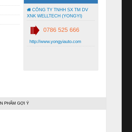
CÔNG TY TNHH SX TM DV
XNK WELLTECH (YONGYI)
0786 525 666
http://www.yongyiauto.com
N PHẨM GỢI Ý