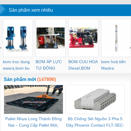
Sản phẩm xem nhiều
‹
›
bom truc dung
BƠM ÁP LỰC
BOM CUU HOA
bơm hoả tiển
ewara,bom bu
TỰ ĐỘNG
Diesel,BOM
Mastra
ewara
CHUA CHAY
Sản phẩm mới
(147896)
Pallet Nhựa Long Thành Đồng
Bộ Chống Sét Nguồn 3 Pha 5
Nai – Cung Cấp Pallet Mới,
Dây Phoenix Contact FLT-SEC-
C