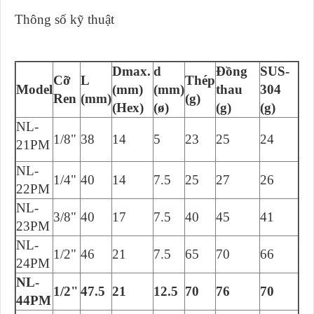
Thông số kỹ thuật
Dmax.
d
Đồng
SUS-
Cỡ
L
Thép
Model
(mm)
(mm)
thau
304
Ren
(mm)
(g)
(Hex)
(ø)
(g)
(g)
NL-
1/8"
38
14
5
23
25
24
21PM
NL-
1/4"
40
14
7.5
25
27
26
22PM
NL-
3/8"
40
17
7.5
40
45
41
23PM
NL-
1/2"
46
21
7.5
65
70
66
24PM
NL-
1/2"
47.5
21
12.5
70
76
70
44PM