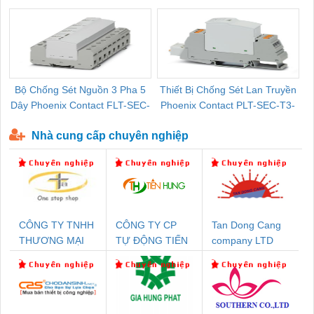
Pallet Cũ Giá Tốt
P-T1-3S-264/50-FM - 2909589
Bộ Chống Sét Nguồn 3 Pha 5
Thiết Bị Chống Sét Lan Truyền
B
Dây Phoenix Contact FLT-SEC-
Phoenix Contact PLT-SEC-T3-
P-T1-3S-440/35-FM - 2908264
230-FM-PT - 2907928
Nhà cung cấp chuyên nghiệp
CÔNG TY TNHH
CÔNG TY CP
Tan Dong Cang
THƯƠNG MẠI
TỰ ĐỘNG TIẾN
company LTD
THIÊN ÂN VIỆT
HƯNG
NAM