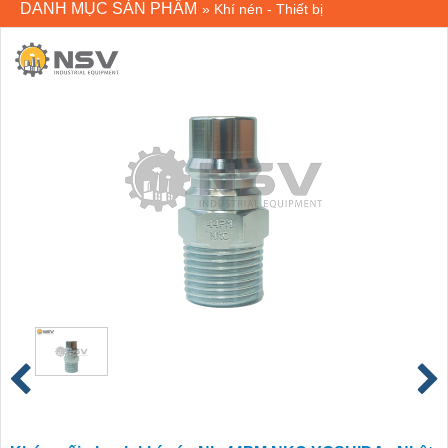
DANH MỤC SẢN PHẨM
»
Khí nén - Thiết bị