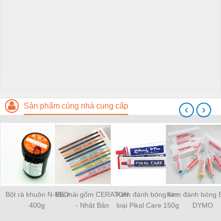
Sản phẩm cùng nhà cung cấp
‹
›
Bột rà khuôn N-RED
Đá mài gốm CERATON
Kem đánh bóng kim
Kem đánh bóng 
400g
- Nhật Bản
loại Pikal Care 150g
DYMO