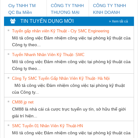
Cty TNHH TM
CÔNG TY TNHH
CÔNG TY TNHH
QC Ba Miền
THƯƠNG MẠI
KINH DOANH
DỊCH VỤ KỸ
DỊCH VỤ XNK
TIN TUYỂN DỤNG MỚI
» Xem tất cả
THUẬT ĐIỆN CƠ
PHƯƠNG NAM
Tuyển gấp nhân viên Kỹ Thuật - Cty SMC Engineering
GIA HƯNG
Mô tả công việc Đảm nhiệm công việc tại phòng kỹ thuật của
PHÁT
Công ty theo...
Tuyển Nhanh Nhân Viên Kỹ Thuật- SMC
Mô tả công việc Đảm nhiệm công việc tại phòng kỹ thuật của
Công ty theo...
Công Ty SMC Tuyển Gấp Nhân Viên Kỹ Thuật- Hà Nội
Mô tả công việc Đảm nhiệm công việc tại phòng kỹ thuật
của Công ty...
CM88 jp net
CM88 là nhà cái cá cược trực tuyến uy tín, sở hữu thế giới
giải trí hiện...
SMC Tuyển 01 Nhân Viên Kỹ Thuật-HN
Mô tả công việc Đảm nhiệm công việc tại phòng kỹ thuật của