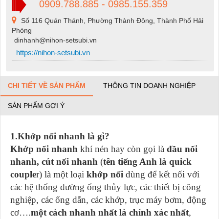
0909.788.885 - 0985.155.359
Số 116 Quán Thánh, Phường Thành Đông, Thành Phố Hải
Phòng
dinhanh@nihon-setsubi.vn
https://nihon-setsubi.vn
CHI TIẾT VỀ SẢN PHẨM
THÔNG TIN DOANH NGHIỆP
SẢN PHẨM GỢI Ý
1.Khớp nối nhanh là gì?
Khớp nối nhanh
khí nén hay còn gọi là
đầu nối
nhanh, cút nối nhanh
(
tên tiếng Anh là quick
couple
r) là một loại
khớp nối
dùng để kết nối với
các hệ thống đường ống thủy lực, các thiết bị công
nghiệp, các ống dẫn, các khớp, trục máy bơm, động
cơ….
một cách nhanh nhất là chính xác nhất
,