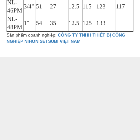
NL-
3/4"
51
27
12.5
115
123
117
46PM
NL-
1"
54
35
12.5
125
133
48PM
Sản phẩm doanh nghiệp:
CÔNG TY TNHH THIẾT BỊ CÔNG
NGHIỆP NIHON SETSUBI VIỆT NAM