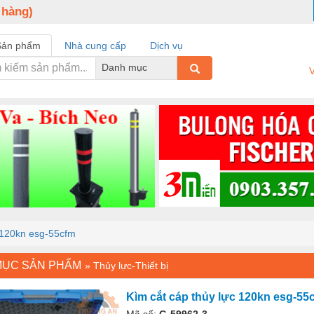
 hàng)
Sản phẩm
Nhà cung cấp
Dịch vụ
Danh mục
V
 120kn esg-55cfm
MỤC SẢN PHẨM
»
Thủy lực-Thiết bị
Kìm cắt cáp thủy lực 120kn esg-55
Mã số:
G-59962-3