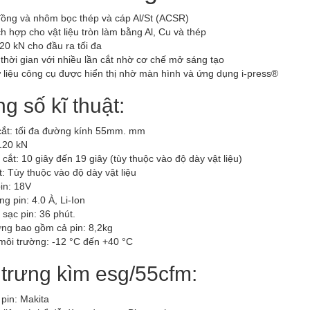
đồng và nhôm bọc thép và cáp Al/St (ACSR)
h hợp cho vật liệu tròn làm bằng Al, Cu và thép
20 kN cho đầu ra tối đa
 thời gian với nhiều lần cắt nhờ cơ chế mở sáng tạo
 liệu công cụ được hiển thị nhờ màn hình và ứng dụng i-press®
g số kĩ thuật:
cắt: tối đa đường kính 55mm. mm
120 kN
 cắt: 10 giây đến 19 giây (tùy thuộc vào độ dày vật liệu)
t: Tùy thuộc vào độ dày vật liệu
in: 18V
g pin: 4.0 À, Li-Ion
 sạc pin: 36 phút.
ợng bao gồm cả pin: 8,2kg
môi trường: -12 °C đến +40 °C
trưng kìm esg/55cfm:
pin: Makita