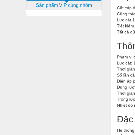
Sản phẩm VIP cùng nhóm
Dịch vụ - Thi công
Cắt cáp 
Cũng thíc
Điện công nghiệp
Lực cắt 1
Tiết kiệm
Điện gia dụng
Tất cả dữ
Điện Lạnh
Thôn
Đóng tàu Thiết bị
Phạm vi 
Đúc chính xác Thiết bị
Lực cắt: 
Thời gian
Dụng cụ cầm tay
Số lần cắ
Điện áp p
Dụng cụ cắt gọt
Dung lượn
Dụng cụ điện
Thời gian
Trọng lư
Dụng cụ đo
Nhiệt độ 
Gỗ - Trang thiết bị
Đặc 
Hàn cắt - Thiết bị
Hệ thống 