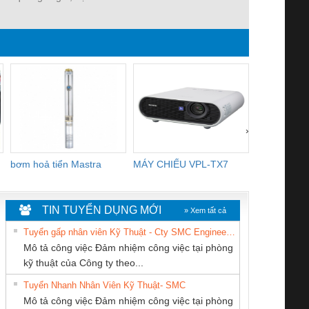
nghĩa về sản phẩm
›
bơm hoả tiển Mastra
MÁY CHIẾU VPL-TX7
BOM DINH
WHITE
TIN TUYỂN DỤNG MỚI
» Xem tất cả
Tuyển gấp nhân viên Kỹ Thuật - Cty SMC Engineering
Mô tả công việc Đảm nhiệm công việc tại phòng
kỹ thuật của Công ty theo...
Tuyển Nhanh Nhân Viên Kỹ Thuật- SMC
CÔNG TY TNHH
CÔNG TY TNHH
CÔNG TY TNHH
 Le An Toàn
Bộ giám sát chuỗi
Bộ giám sát dòng
Bộ ng
Mô tả công việc Đảm nhiệm công việc tại phòng