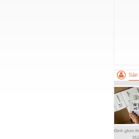
Nước-Vật tư thiết bị
Phốt cơ khí
Sắt, thép, inox các loại
Thí nghiệm-Trang thiết bị
Thiết bị chiếu sáng
Thiết bị chống sét
Thiết bị an ninh
Sản 
Thiết bị công nghiệp
Thiết bị công trình
Thiết bị điện
Thiết bị giáo dục
Thiết bị khác
Đinh ghim t
35