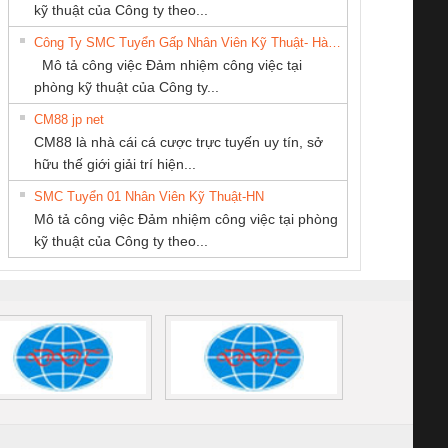
KINH DOANH
THƯƠNG MẠI
THIẾT BỊ CÔNG
enix Contact
tấm pin
điện chuỗi
ray W
kỹ thuật của Công ty theo...
DỊCH VỤ XNK
THIÊN ÂN VIỆT
NGHIỆP NIHON
6960 – PSR-
TRANSCLINIC 16I+
TRANSCLINIC 16I+
BAS 
Công Ty SMC Tuyển Gấp Nhân Viên Kỹ Thuật- Hà Nội
PHƯƠNG NAM
NAM
SETSUBI VIỆT
SCP-
1K5 L (2433950000)
(2008130000)
(28
Mô tả công việc Đảm nhiệm công việc tại
NAM
/FSP/2X1/1X2
phòng kỹ thuật của Công ty...
CM88 jp net
Tan Dong Cang
CÔNG TY TNHH
Cty TNHH TM QC
CM88 là nhà cái cá cược trực tuyến uy tín, sở
company LTD
THƯƠNG MẠI
Ba Miền
iám sát chuỗi
Bộ chỉnh lưu nguồn
Nẹp nhôm chống
Bộ c
hữu thế giới giải trí hiện...
DỊCH VỤ KỸ
tấm pin
điện TRANSCLINIC
trơn Đà Nẵng
giám 
THUẬT ĐIỆN CƠ
SMC Tuyển 01 Nhân Viên Kỹ Thuật-HN
SCLINIC 16I+
BKE 1K5.4
Sola
GIA HƯNG PHÁT
Mô tả công việc Đảm nhiệm công việc tại phòng
 (2502520000)
(7791400879)2. Giá
TRAN
kỹ thuật của Công ty theo...
1K5.4