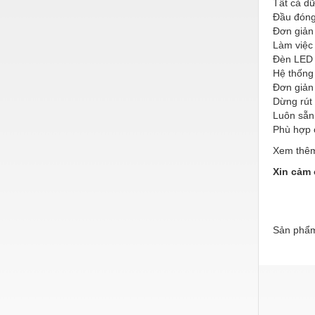
Tất cả dữ
Hóa chất-Trang thiết bị
Đầu đóng 
Kệ công nghiệp
Đơn giản
Làm việc
Khí nén - Thiết bị
Đèn LED 
Hệ thống 
Khuôn mẫu - Phụ tùng
Đơn giản 
Dừng rút 
Lọc công nghiệp
Luôn sẵn 
Phù hợp c
Máy công cụ - Phụ tùng
Xem thêm
Mỏ - Trang thiết bị
Xin cảm 
Mô tơ - Hộp số
Môi trường - Thiết bị
Sản phẩm
Nâng hạ - Trang thiết bị
Nội - Ngoại thất - văn phòng
Nồi hơi - Trang thiết bị
Nông nghiệp - Thiết bị