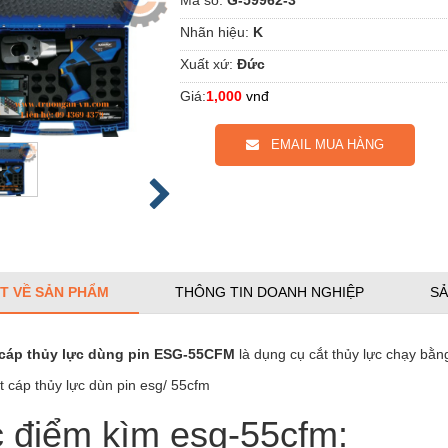
Nhãn hiệu:
K
Xuất xứ:
Đức
Giá:
1,000
vnđ
EMAIL MUA HÀNG
ẾT VỀ SẢN PHẨM
THÔNG TIN DOANH NGHIỆP
SẢ
 cáp thủy lực dùng pin ESG-55CFM
là dụng cụ cắt thủy lực chạy bằ
 điểm kìm esg-55cfm: