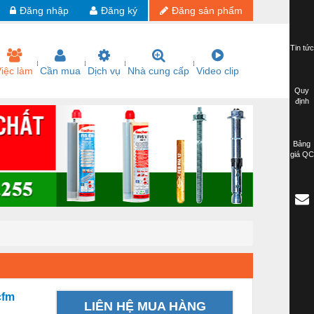
Đăng nhập
Đăng ký
Đăng sản phẩm
Tin tức
iệc làm
Cần mua
Dịch vụ
Nhà cung cấp
Video clip
Quy
định
Bảng
giá QC
cfm
LIÊN HỆ MUA HÀNG