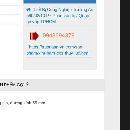
Thiết Bị Công Nghiệp Trường An
590/02/10 P7 Phan văn trj / Quận
gò vấp TPHCM
0943694379
https://truongan-vn.com/san-
pham/kim-bam-cos-thuy-luc.html
N PHẨM GỢI Ý
ng pin, đường kính 55 mm.