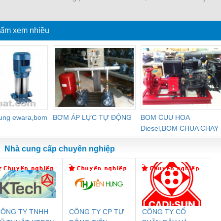
ek130/42cfm
lực
ẩm xem nhiều
dung ewara,bom
BƠM ÁP LỰC TỰ ĐỘNG
BOM CUU HOA
Diesel,BOM CHUA CHAY
Nhà cung cấp chuyên nghiệp
ÔNG TY TNHH
CÔNG TY CP TỰ
CÔNG TY CỔ
Đệm An Toàn
Rơ Le An Toàn
Bộ Lặp Tín Hiệu
Rơ