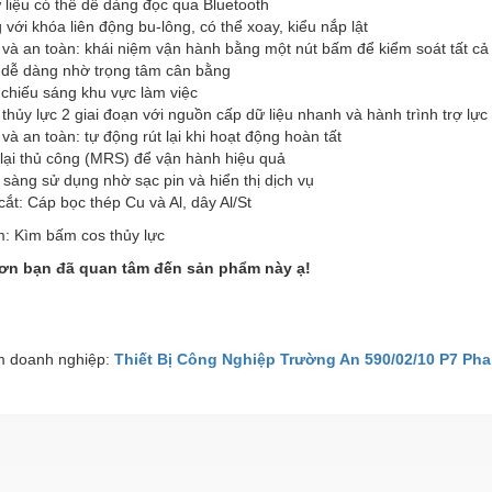
 liệu có thể dễ dàng đọc qua Bluetooth
với khóa liên động bu-lông, có thể xoay, kiểu nắp lật
 và an toàn: khái niệm vận hành bằng một nút bấm để kiểm soát tất c
 dễ dàng nhờ trọng tâm cân bằng
chiếu sáng khu vực làm việc
thủy lực 2 giai đoạn với nguồn cấp dữ liệu nhanh và hành trình trợ lực
và an toàn: tự động rút lại khi hoạt động hoàn tất
lại thủ công (MRS) để vận hành hiệu quả
sàng sử dụng nhờ sạc pin và hiển thị dịch vụ
ắt: Cáp bọc thép Cu và Al, dây Al/St
: Kìm bấm cos thủy lực
ơn bạn đã quan tâm đến sản phẩm này ạ!
 doanh nghiệp:
Thiết Bị Công Nghiệp Trường An 590/02/10 P7 Pha