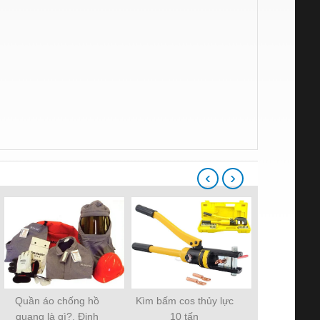
‹
›
Quần áo chống hồ
Kìm bấm cos thủy lực
Kìm ép cos 
quang là gì?, Định
10 tấn
ek-40