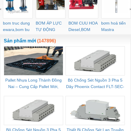
‹
›
bom truc dung
BƠM ÁP LỰC
BOM CUU HOA
bơm hoả tiển
ewara,bom bu
TỰ ĐỘNG
Diesel,BOM
Mastra
ewara
CHUA CHAY
Sản phẩm mới
(147896)
Pallet Nhựa Long Thành Đồng
Bộ Chống Sét Nguồn 3 Pha 5
Nai – Cung Cấp Pallet Mới,
Dây Phoenix Contact FLT-SEC-
C
Pallet Cũ Giá Tốt
P-T1-3S-264/50-FM - 2909589
Bộ Chống Sét Nguồn 3 Pha 5
Thiết Bị Chống Sét Lan Truyền
B