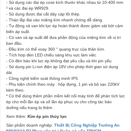
- Sử dụng các đai ép cose kích thước khác nhau từ 10-400 mm
² và các đai ép WR929.
- Sử dụng được đai cắt dây cáp lõi thép.
- Tháo lắp đai vào miệng kìm nhanh chóng dễ dàng.
- Tự động xả van khi lực ép hoàn thành được giám sát bởi cảm
biến áp suất.
- Có van xả áp suất để đưa phần động của miệng kìm về vị trí
ban đầu.
- Đầu kìm có thể xoay 360 ° quang trục của thân kìm.
- Tích hợp đèn LED chiếu sáng khu vực làm việc
- Có đèn báo khi lực ép không đạt yêu cầu và khi pin yếu.
- Sử dụng pin Li-ion điện áp 18V cho phép thời gian sử dụng
dài.
- Công nghệ kiểm soát thông minh IPS
- Phụ kiện chính theo máy : hộp đựng, 1 pin và bộ sạc 220kV
kèm theo.
* Có thể dùng thêm phần mềm kết nối máy tính để phân tích lực
ép cho mỗi lần ép và số lần ép phục vụ cho công tác bảo
dưỡng nếu trang bị thêm .
Xem thêm:
Kìm ép pin thủy lực
Sản phẩm doanh nghiệp:
Thiết Bị Công Nghiệp Trường An