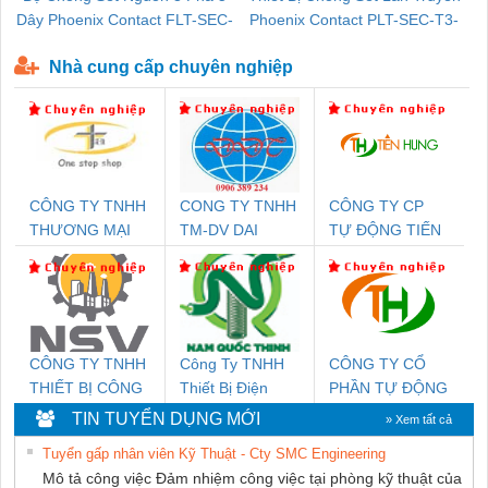
Dây Phoenix Contact FLT-SEC-
Phoenix Contact PLT-SEC-T3-
P-T1-3S-440/35-FM - 2908264
230-FM-PT - 2907928
Nhà cung cấp chuyên nghiệp
CÔNG TY TNHH
CONG TY TNHH
CÔNG TY CP
THƯƠNG MẠI
TM-DV DAI
TỰ ĐỘNG TIẾN
THIÊN ÂN VIỆT
DONG THANH
HƯNG
NAM
CÔNG TY TNHH
Công Ty TNHH
CÔNG TY CỔ
THIẾT BỊ CÔNG
Thiết Bị Điện
PHẦN TỰ ĐỘNG
NGHIỆP NIHON
Nam Quốc Thịnh
TIẾN HƯNG
TIN TUYỂN DỤNG MỚI
» Xem tất cả
SETSUBI VIỆT
Tuyển gấp nhân viên Kỹ Thuật - Cty SMC Engineering
NAM
Mô tả công việc Đảm nhiệm công việc tại phòng kỹ thuật của