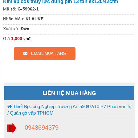
Kìm ép cos thủy lực dùng pin 13 tấn ek130/42cfm
Mã số:
G-59962-1
Nhãn hiệu:
KLAUKE
Xuất xứ:
Đức
Giá:
1,000
vnđ
EMAIL MUA HÀNG
LIÊN HỆ MUA HÀNG
Thiết Bị Công Nghiệp Trường An 590/02/10 P7 Phan văn trj
/ Quận gò vấp TPHCM
0943694379