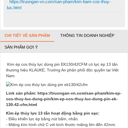
https://truongan-vn.com/san-pham/kim-bam-cos-thuy-
luc.html
CHI TIẾT VỀ SẢN PHẨM
THÔNG TIN DOANH NGHIỆP
SẢN PHẨM GỢI Ý
Kìm ép cos thủy lực dùng pin EK130/42CFM có lực ép 13 tấn
thương hiệu KLAUKE, Trường An phân phối độc quyền tại Việt
Nam.
Link sản phẩm:
https://truongan-vn.com/san-pham/kim-ep-
cos-thuy-luc-dung-pin/kim-ep-cos-thuy-luc-dung-pin-ek-
130-42-cfm.html
Kìm ép thủy lực 13 tấn hoạt động bằng pin sạc:
- Điều khiển lực ép bằng nút bấm, nhấn.
- Miệng kìm hình chữ C với kích thước miệng lớn đến 42mm.