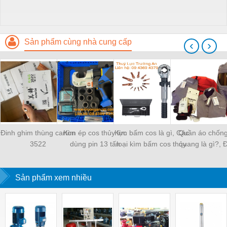
Sản phẩm cùng nhà cung cấp
‹
›
Đinh ghim thùng carton
Kìm ép cos thủy lực
Kìm bấm cos là gì, Các
Quần áo chống
3522
dùng pin 13 tấn
loại kìm bấm cos thủy
quang là gì?, 
ek130/42cfm
lực
nghĩa về sản 
Sản phẩm xem nhiều