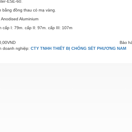
ster-ESE-60.
im bằng đồng thau có mạ vàng.
u: Anodised Aluminium
h cấp I: 79m. cấp II: 97m. cấp III: 107m
00,00VND
Bảo hà
 doanh nghiệp:
CTY TNHH THIẾT BỊ CHỐNG SÉT PHƯƠNG NAM