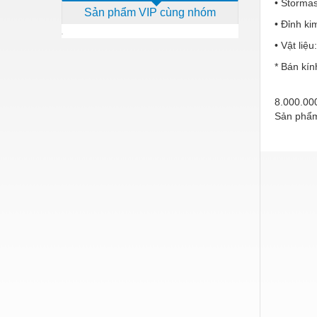
• Storma
Sản phẩm VIP cùng nhóm
Dịch vụ - Thi công
• Đỉnh k
Điện công nghiệp
• Vật liệ
Điện gia dụng
* Bán kín
Điện Lạnh
8.000.0
Sản phẩm
Đóng tàu Thiết bị
Đúc chính xác Thiết bị
Dụng cụ cầm tay
Dụng cụ cắt gọt
Dụng cụ điện
Dụng cụ đo
Gỗ - Trang thiết bị
Hàn cắt - Thiết bị