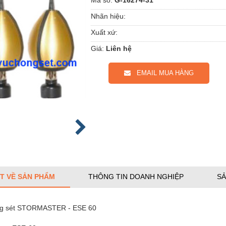
Nhãn hiệu:
Xuất xứ:
Giá:
Liên hệ
EMAIL MUA HÀNG
ẾT VỀ SẢN PHẨM
THÔNG TIN DOANH NGHIỆP
SẢ
ng sét STORMASTER - ESE 60