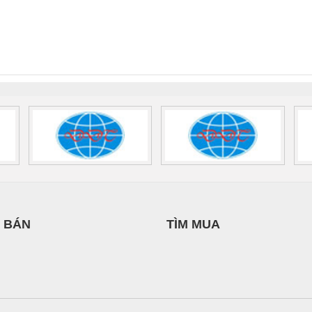
HƯNG
 Suất Cao
Phoenix Contact
Phoenix Contact
nix Contact
QUINT-HP-
2981059 – PSR-
TRAN
INT-HP-
BAT/PB/48DC/7.0AH/PT
SCP-
1K5 H
0AC/2.5KVA/PT
- 1133819
24UC/ESL4/3X1/1X2/B
 1136815
 BÁN
TÌM MUA