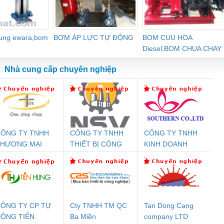
dung ewara,bom
BƠM ÁP LỰC TỰ ĐỘNG
BOM CUU HOA
Diesel,BOM CHUA CHAY
Nhà cung cấp chuyên nghiệp
ÔNG TY TNHH
CÔNG TY TNHH
CÔNG TY TNHH
Đệm An Toàn
Rơ Le An Toàn
Bộ Lặp Tín Hiệu
Rơ
THƯƠNG MẠI
THIẾT BỊ CÔNG
KINH DOANH
nix Contact
Phoenix Contact
PROFIBUS Phoenix
Pho
HIÊN ÂN VIỆT
NGHIỆP NIHON
DỊCH VỤ XNK
PC20-1NO-
PSR-SCP-
Contact PSI-REP-
298
NAM
SETSUBI VIỆT
PHƯƠNG NAM
24DC-SP -
24UC/ESL4/3X1/1X2/B
PROFIBUS/12MB -
NAM
700578
- 2981059
2708863
24DC
ÔNG TY CP TỰ
Cty TNHH TM QC
Tan Dong Cang
ỘNG TIẾN
Ba Miền
company LTD
ưu Điện AC
Mô-đun Ắc Quy UPS
Rơ Le An Toàn
Bộ g