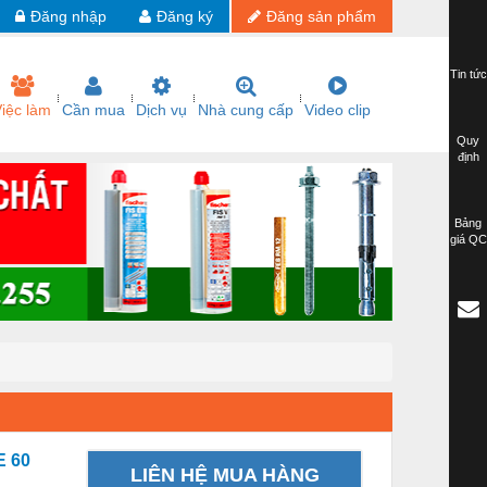
Đăng nhập
Đăng ký
Đăng sản phẩm
Tin tức
iệc làm
Cần mua
Dịch vụ
Nhà cung cấp
Video clip
Quy
định
Bảng
giá QC
E 60
LIÊN HỆ MUA HÀNG