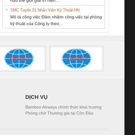
hữu thế giới giải trí hiện...
THANH
Ba Miền
SUPPLY
tấm pin
điện TRANSCLINIC
trơn Đà Nẵng
giám 
SMC Tuyển 01 Nhân Viên Kỹ Thuật-HN
SCLINIC 16I+
BKE 1K5.4
Sola
Mô tả công việc Đảm nhiệm công việc tại phòng
 (2502520000)
(7791400879)2. Giá
TRAN
kỹ thuật của Công ty theo...
1K5.4
DỊCH VỤ
Bamboo Airways chính thức khai trương
Phòng chờ Thương gia tại Côn Đảo