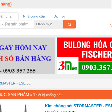
 hàng)
Sản phẩm
Nhà cung cấp
Dịch vụ
Danh mục
V
ORMASTER - ESE 60
MỤC SẢN PHẨM
»
Thiết bị chống sét
Kim chống sét STORMASTER - ES
Mã số:
G-16274-31