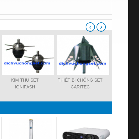
‹
›
KIM THU SÉT
THIẾT BỊ CHỐNG SÉT
Kim Thu Set
IONIFASH
CARITEC
PCS 3.