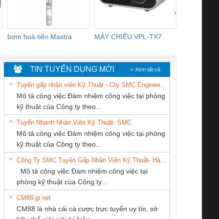
›
bơm hoả tiển Mastra
MÁY CHIẾU VPL-TX7
BOM DINH
WHITE
TIN TUYỂN DỤNG MỚI
» Xem tất cả
Tuyển gấp nhân viên Kỹ Thuật - Cty SMC Engineering
Mô tả công việc Đảm nhiệm công việc tại phòng
kỹ thuật của Công ty theo...
Tuyển Nhanh Nhân Viên Kỹ Thuật- SMC
CÔNG TY TNHH
CÔNG TY TNHH
Công Ty TNHH
 Le An Toàn
Bộ giám sát chuỗi
Bộ giám sát dòng
Bộ ng
Mô tả công việc Đảm nhiệm công việc tại phòng
THƯƠNG MẠI
KỸ THUẬT KTECH
Thiết Bị Điện Nam
enix Contact
tấm pin
điện chuỗi
ray W
kỹ thuật của Công ty theo...
DỊCH VỤ KỸ
VIỆT NAM
Quốc Thịnh
6960 – PSR-
TRANSCLINIC 16I+
TRANSCLINIC 16I+
BAS 
Công Ty SMC Tuyển Gấp Nhân Viên Kỹ Thuật- Hà Nội
THUẬT ĐIỆN CƠ
SCP-
1K5 L (2433950000)
(2008130000)
(28
Mô tả công việc Đảm nhiệm công việc tại
GIA HƯNG PHÁT
/FSP/2X1/1X2
phòng kỹ thuật của Công ty...
CM88 jp net
CONG TY TNHH
Công ty TNHH
CÔNG TY TNHH
CM88 là nhà cái cá cược trực tuyến uy tín, sở
TM-DV DAI DONG
Thương Mại SX
MEKONG MARINE
iám sát chuỗi
Bộ chỉnh lưu nguồn
Nẹp nhôm chống
Bộ c