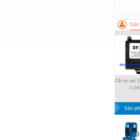
Hóa chất-Trang thiết bị
Kệ công nghiệp
Khí nén - Thiết bị
Sản 
Khuôn mẫu - Phụ tùng
Lọc công nghiệp
Máy công cụ - Phụ tùng
Mỏ - Trang thiết bị
Mô tơ - Hộp số
Cắt lọc sét
1-24
Môi trường - Thiết bị
Nâng hạ - Trang thiết bị
Sản ph
Nội - Ngoại thất - văn phòng
Nồi hơi - Trang thiết bị
Nông nghiệp - Thiết bị