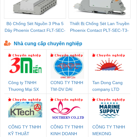
Bộ Chống Sét Nguồn 3 Pha 5
Thiết Bị Chống Sét Lan Truyền
B
Dây Phoenix Contact FLT-SEC-
Phoenix Contact PLT-SEC-T3-
P-T1-3S-440/35-FM - 2908264
230-FM-PT - 2907928
Nhà cung cấp chuyên nghiệp
Công ty TNHH
CONG TY TNHH
Tan Dong Cang
Thương Mại SX
TM-DV DAI
company LTD
Ba Miền
DONG THANH
CÔNG TY TNHH
CÔNG TY TNHH
CÔNG TY TNHH
KỸ THUẬT
KINH DOANH
MEKONG