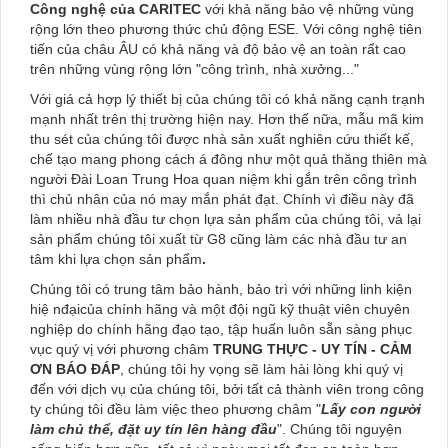
Công nghệ của CARITEC
với khả năng bảo vệ những vùng
rộng lớn theo phương thức chủ động ESE. Với công nghệ tiên
tiến của châu ÂU có khả năng và độ bảo vệ an toàn rất cao
trên những vùng rộng lớn "công trình, nhà xưởng..."
Với giá cả hợp lý thiết bị của chúng tôi có khả năng cạnh trạnh
mạnh nhất trên thị trường hiện nay. Hơn thế nữa, mẫu mã kim
thu sét của chúng tôi được nhà sản xuất nghiên cứu thiết kế,
chế tạo mang phong cách á đông như một quả thăng thiên mà
người Đài Loan Trung Hoa quan niệm khi gắn trên công trình
thì chủ nhân của nó may mắn phát đạt. Chính vì điều này đã
làm nhiều nhà đầu tư chọn lựa sản phẩm của chúng tôi, vả lại
sản phẩm chúng tôi xuất từ G8 cũng làm các nhà đầu tư an
tâm khi lựa chọn sản phẩm
.
Chúng tôi có trung tâm bảo hành, bảo trì với những linh kiện
hiệ nđạicủa chính hãng và một đội ngũ kỹ thuật viên chuyên
nghiệp do chính hãng đạo tạo, tập huấn luôn sẵn sàng phục
vục quý vị với phương châm
TRUNG THỰC - UY TÍN - CẢM
ƠN BÁO ĐÁP
, chúng tôi hy vọng sẽ làm hài lòng khi quý vị
đến với dịch vụ của chúng tôi, bởi tất cả thành viên trong công
ty chúng tôi đều làm việc theo phương châm
"
Lấy con người
làm chủ thể, đặt uy tín lên hàng đầu
"
. Chúng tôi nguyện