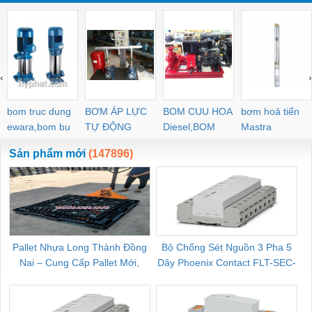
‹
›
bom truc dung
BƠM ÁP LỰC
BOM CUU HOA
bơm hoả tiển
ewara,bom bu
TỰ ĐỘNG
Diesel,BOM
Mastra
ewara
CHUA CHAY
Sản phẩm mới
(147896)
Pallet Nhựa Long Thành Đồng
Bộ Chống Sét Nguồn 3 Pha 5
Nai – Cung Cấp Pallet Mới,
Dây Phoenix Contact FLT-SEC-
C
Pallet Cũ Giá Tốt
P-T1-3S-264/50-FM - 2909589