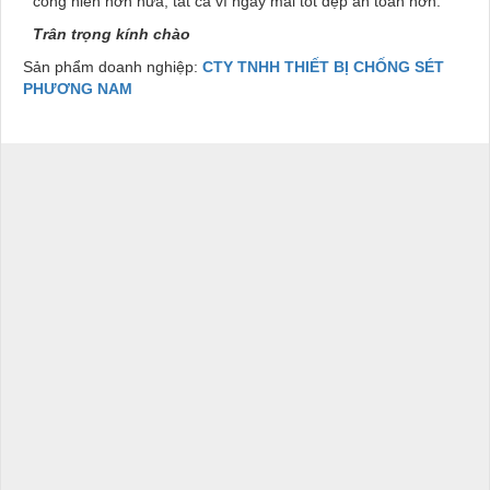
cống hiến hơn nữa, tất cả vì ngày mai tốt đẹp an toàn hơn.
Trân trọng kính chào
Sản phẩm doanh nghiệp:
CTY TNHH THIẾT BỊ CHỐNG SÉT
PHƯƠNG NAM