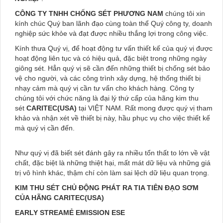
CÔNG TY TNHH CHỐNG SÉT PHƯƠNG NAM
chúng tôi xin
kính chúc Quý ban lãnh đạo cùng toàn thể Quý công ty, doanh
nghiệp sức khỏe và đạt được nhiều thắng lợi trong công việc.
Kính thưa Quý vị, để hoạt động tư vấn thiết kế của quý vị được
hoạt động liên tục và có hiệu quả, đặc biệt trong những ngày
giông sét. Hẳn quý vị sẽ cần đến những thiết bị chống sét bảo
vệ cho người, và các công trình xây dựng, hệ thống thiết bị
nhạy cảm mà quý vị cần tư vấn cho khách hàng. Công ty
chúng tôi với chức năng là đại lý thứ cấp của hãng kim thu
sét
CARITEC(USA)
tại VIỆT NAM. Rất mong được quý vị tham
khảo và nhận xét về thiết bị này, hầu phục vụ cho việc thiết kế
mà quý vị cần đến.
Như quý vị đã biết sét đánh gây ra nhiều tổn thất to lớn về vật
chất, đặc biệt là những thiệt hại, mất mát dữ liệu và những giá
trị vô hình khác, thậm chí còn làm sai lệch dữ liệu quan trọng.
KIM THU SÉT CHỦ ĐỘNG PHÁT RA TIA TIÊN ĐẠO SƠM
CỦA HÃNG CARITEC(USA)
EARLY STREAMẺ EMISSION ESE