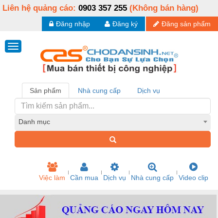
Liên hệ quảng cáo:
0903 357 255
(Không bán hàng)
Đăng nhập
Đăng ký
Đăng sản phẩm
Sản phẩm
Nhà cung cấp
Dịch vụ
Danh mục
Việc làm
Cần mua
Dịch vụ
Nhà cung cấp
Video clip