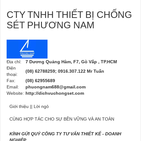
CTY TNHH THIẾT BỊ CHỐNG
SÉT PHƯƠNG NAM
Địa chỉ:
7 Dương Quảng Hàm, F7, Gò Vấp , TP.HCM
Điện
(08) 62788259; 0916.307.122 Mr Tuấn
thoại:
Fax:
(08) 62955689
Email:
phuongnam688@gmail.com
Website:
http://dichvuchongset.com
Giới thiệu || Lời ngỏ
CÙNG HỢP TÁC CHO SỰ BỀN VỮNG VÀ AN TOÀN
KÍNH GỬI QUÝ CÔNG TY TƯ VẤN THIẾT KẾ - DOANH
NGHIỆP
.