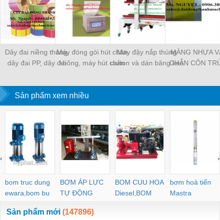
Dây đai niềng thùng,
Máy đóng gói hút chân
Máy đậy nắp thùng
MÀNG NHỰA V
dây đai PP, dây đai
không, máy hút chân
carton và dán băng keo
CHẮN CÔN TR
nhựa
không một buồng hút
tự động
MÀNG CHỊU N
KHO LẠNH, rèm
Sản phẩm xem nhiều
PVC
‹
›
bom truc dung
BƠM ÁP LỰC
BOM CUU HOA
bơm hoả tiển
ewara,bom bu
TỰ ĐỘNG
Diesel,BOM
Mastra
ewara
CHUA CHAY
Sản phẩm mới
(147896)