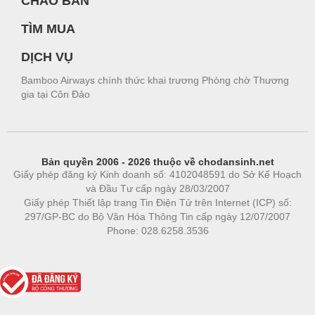
CHÀO BÁN
TÌM MUA
DỊCH VỤ
Bamboo Airways chính thức khai trương Phòng chờ Thương
gia tại Côn Đảo
Bản quyền 2006 - 2026 thuộc về chodansinh.net
Giấy phép đăng ký Kinh doanh số: 4102048591 do Sở Kế Hoạch
và Đầu Tư cấp ngày 28/03/2007
Giấy phép Thiết lập trang Tin Điện Tử trên Internet (ICP) số:
297/GP-BC do Bộ Văn Hóa Thông Tin cấp ngày 12/07/2007
Phone: 028.6258.3536
Phòng trọ
|
https://bdsgroup.vn
https://kqxs123.com