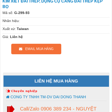
KÌM XIẾT ĐAI THÉP, DỤNG CỤ CĂNG ĐAI THÉP KẸP
BỌ
Mã số:
G-299-93
Nhãn hiệu:
Xuất xứ:
Taiwan
Giá:
Liên hệ
EMAIL MUA HÀNG
LIÊN HỆ MUA HÀNG
CONG TY TNHH TM-DV DAI DONG THANH
Call/Zalo 0906 389 234 - NGUYỆT