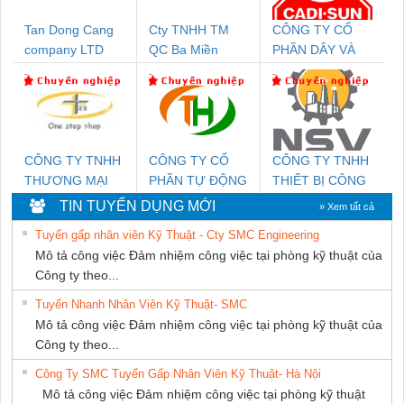
Tan Dong Cang
Cty TNHH TM
CÔNG TY CỔ
company LTD
QC Ba Miền
PHẦN DÂY VÀ
CÁP ĐIỆN
THƯỢNG ĐÌNH
CÔNG TY TNHH
CÔNG TY CỔ
CÔNG TY TNHH
THƯƠNG MẠI
PHẦN TỰ ĐỘNG
THIẾT BỊ CÔNG
THIÊN ÂN VIỆT
TIẾN HƯNG
NGHIỆP NIHON
TIN TUYỂN DỤNG MỚI
» Xem tất cả
NAM
SETSUBI VIỆT
Tuyển gấp nhân viên Kỹ Thuật - Cty SMC Engineering
NAM
Mô tả công việc Đảm nhiệm công việc tại phòng kỹ thuật của
Công ty theo...
Tuyển Nhanh Nhân Viên Kỹ Thuật- SMC
Mô tả công việc Đảm nhiệm công việc tại phòng kỹ thuật của
Công ty theo...
Công Ty SMC Tuyển Gấp Nhân Viên Kỹ Thuật- Hà Nội
Mô tả công việc Đảm nhiệm công việc tại phòng kỹ thuật