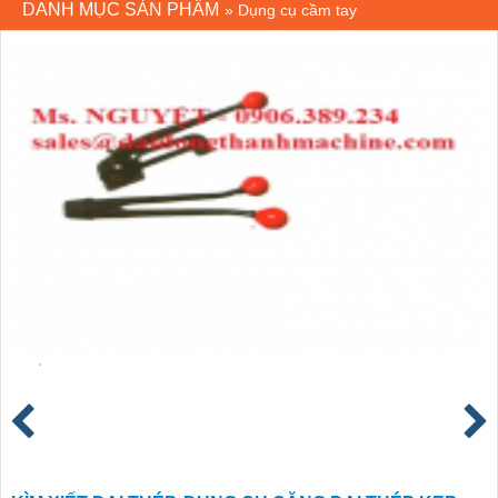
DANH MỤC SẢN PHẨM
»
Dụng cụ cầm tay