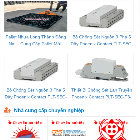
Pallet Nhựa Long Thành Đồng
Bộ Chống Sét Nguồn 3 Pha 5
Nai – Cung Cấp Pallet Mới,
Dây Phoenix Contact FLT-SEC-
C
Pallet Cũ Giá Tốt
P-T1-3S-264/50-FM - 2909589
Bộ Chống Sét Nguồn 3 Pha 5
Thiết Bị Chống Sét Lan Truyền
B
Dây Phoenix Contact FLT-SEC-
Phoenix Contact PLT-SEC-T3-
P-T1-3S-440/35-FM - 2908264
230-FM-PT - 2907928
Nhà cung cấp chuyên nghiệp