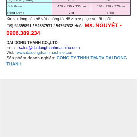
Kích thước
470 x 130 x 330mm
620 x 130 x 370mm
Trọng lượng
7kg
8.5kg
Xin vui lòng liên hệ với chúng tôi để được phục vụ tốt nhất:
Ms. NGUYỆT -
(08)
54355891 / 54357531 / 54357532
Hoặc
0906.389.234
DAI DONG THANH CO.,LTD
Email:
sales@daidongthanhmachine.com
Web:
www.daidongthanhmachine.com
Sản phẩm doanh nghiệp:
CONG TY TNHH TM-DV DAI DONG
THANH