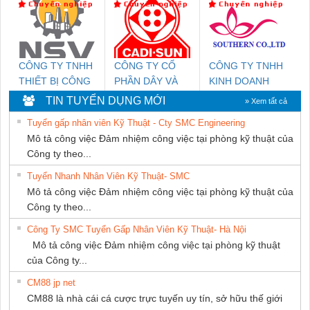
NAM
CÔNG TY TNHH
CÔNG TY CỔ
CÔNG TY TNHH
THIẾT BỊ CÔNG
PHẦN DÂY VÀ
KINH DOANH
NGHIỆP NIHON
CÁP ĐIỆN
DỊCH VỤ XNK
TIN TUYỂN DỤNG MỚI
» Xem tất cả
SETSUBI VIỆT
THƯỢNG ĐÌNH
PHƯƠNG NAM
Tuyển gấp nhân viên Kỹ Thuật - Cty SMC Engineering
NAM
Mô tả công việc Đảm nhiệm công việc tại phòng kỹ thuật của
Công ty theo...
Tuyển Nhanh Nhân Viên Kỹ Thuật- SMC
Mô tả công việc Đảm nhiệm công việc tại phòng kỹ thuật của
Công ty theo...
Công Ty SMC Tuyển Gấp Nhân Viên Kỹ Thuật- Hà Nội
Mô tả công việc Đảm nhiệm công việc tại phòng kỹ thuật
của Công ty...
CM88 jp net
CM88 là nhà cái cá cược trực tuyến uy tín, sở hữu thế giới