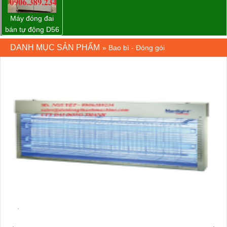
Máy đóng đai
bán tự động D56
Strapack
DANH MỤC SẢN PHẨM
»
Bao bì - Đóng gói