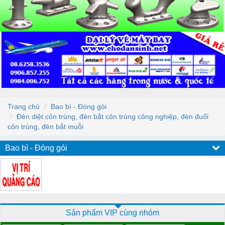
Trang chủ
Bao bì - Đóng gói
Đèn diệt côn trùng, đèn bắt côn trùng công nghiệp, đèn đuổi
côn trùng, đèn bắt muỗi
Bao bì - Đóng gói
Sản phẩm VIP cùng nhóm