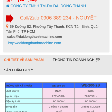
CONG TY TNHH TM-DV DAI DONG THANH
Call/Zalo 0906 389 234 - NGUYỆT
69 Đường B2, Phường Tây Thạnh, KCN Tân Bình, Quận
Tân Phú, TP HCM
sales@daidongthanhmachine.com
http://daidongthanhmachine.com
CHI TIẾT VỀ SẢN PHẨM
THÔNG TIN DOANH NGHIỆP
SẢN PHẨM GỢI Ý
WE-200-2S
THÔNG SỐ KỸ THUẬT
WE-150-2S
Chất liệu vỏ
INOX
INOX
Nguồn điện
220V/50Hz
220V/50Hz
Điện áp lưới
AC 4000V
AC 4000V
Bóng đèn
2 bóng x 15watt
2 bóng x 20watt
2
2
Phạm vi hoạt động
75m
100m