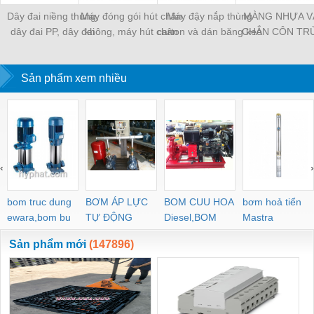
Dây đai niềng thùng,
Máy đóng gói hút chân
Máy đậy nắp thùng
MÀNG NHỰA V
dây đai PP, dây đai
không, máy hút chân
carton và dán băng keo
CHẮN CÔN TR
nhựa
không một buồng hút
tự động
MÀNG CHỊU N
KHO LẠNH, rèm
Sản phẩm xem nhiều
PVC
‹
›
bom truc dung
BƠM ÁP LỰC
BOM CUU HOA
bơm hoả tiển
ewara,bom bu
TỰ ĐỘNG
Diesel,BOM
Mastra
ewara
CHUA CHAY
Sản phẩm mới
(147896)