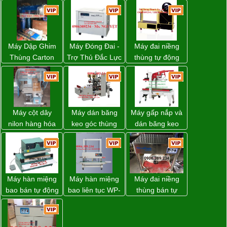
Máy Dập Ghim
Máy Đóng Đai -
Máy đai niềng
Thùng Carton
Trợ Thủ Đắc Lực
thùng tự động
Wp-1200 Chính
Cho Mọi Doanh
DBA-80A Đài
Hãng Đài Loan
Nghiệp Trong
Loan giá rẻ
Khâu Đóng Gói
Máy cột dây
Máy dán băng
Máy gấp nắp và
nilon hàng hóa
keo góc thùng
dán băng keo
model CY-100
carton giá tốt
thùng carton tự
Đồng Nai
động WP-5050F
giá rẻ
Máy hàn miệng
Máy hàn miệng
Máy đai niềng
bao bán tự động
bao liên tục WP-
thùng bán tự
nhập khẩu
1200V chính
động D53XS2
Taiwan
hãng giá tốt
của hãng
Strapack Nhật