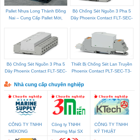
Pallet Nhựa Long Thành Đồng
Bộ Chống Sét Nguồn 3 Pha 5
Nai – Cung Cấp Pallet Mới,
Dây Phoenix Contact FLT-SEC-
C
Pallet Cũ Giá Tốt
P-T1-3S-264/50-FM - 2909589
Bộ Chống Sét Nguồn 3 Pha 5
Thiết Bị Chống Sét Lan Truyền
B
Dây Phoenix Contact FLT-SEC-
Phoenix Contact PLT-SEC-T3-
P-T1-3S-440/35-FM - 2908264
230-FM-PT - 2907928
Nhà cung cấp chuyên nghiệp
CÔNG TY TNHH
Công ty TNHH
CÔNG TY TNHH
MEKONG
Thương Mại SX
KỸ THUẬT
MARINE SUPPLY
Ba Miền
KTECH VIỆT