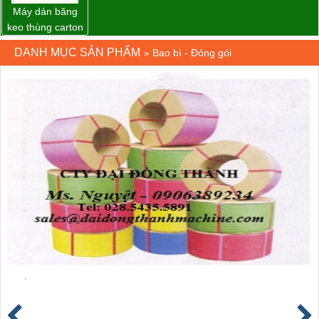
Máy dán băng
keo thùng carton
WP-5050RL
DANH MỤC SẢN PHẨM
»
Bao bì - Đóng gói
chính hãng