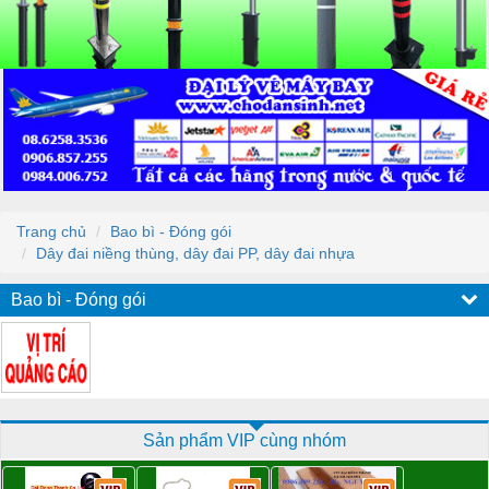
Trang chủ
Bao bì - Đóng gói
Dây đai niềng thùng, dây đai PP, dây đai nhựa
Bao bì - Đóng gói
Sản phẩm VIP cùng nhóm