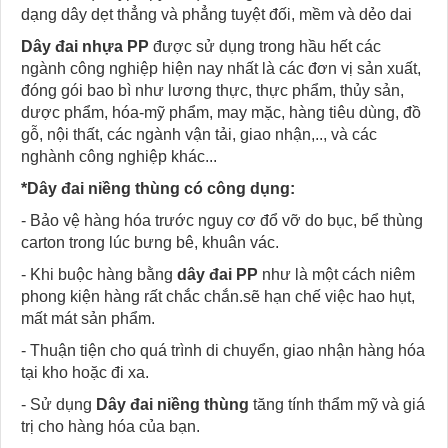
dạng dây dẹt thẳng và phẳng tuyệt đối, mềm và dẻo dai
Dây đai nhựa PP
được sử dụng trong hầu hết các
ngành công nghiệp hiện nay nhất là các đơn vị sản xuất,
đóng gói bao bì như lương thực, thực phẩm, thủy sản,
dược phẩm, hóa-mỹ phẩm, may mặc, hàng tiêu dùng, đồ
gỗ, nội thất, các ngành vận tải, giao nhận,.., và các
nghành công nghiệp khác...
*Dây đai niềng thùng có công dụng:
- Bảo vệ hàng hóa trước nguy cơ đổ vỡ do bục, bể thùng
carton trong lúc bưng bê, khuân vác.
- Khi buộc hàng bằng
dây đai PP
như là một cách niêm
phong kiện hàng rất chắc chắn.sẽ hạn chế việc hao hụt,
mất mát sản phẩm.
- Thuận tiện cho quá trình di chuyển, giao nhận hàng hóa
tại kho hoặc đi xa.
- Sử dụng
Dây đai niềng thùng
tăng tính thẩm mỹ và giá
trị cho hàng hóa của bạn.