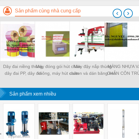
Sản phẩm cùng nhà cung cấp
‹
›
Dây đai niềng thùng,
Máy đóng gói hút chân
Máy đậy nắp thùng
MÀNG NHỰA V
dây đai PP, dây đai
không, máy hút chân
carton và dán băng keo
CHẮN CÔN TR
nhựa
không một buồng hút
tự động
MÀNG CHỊU N
KHO LẠNH, rèm
Sản phẩm xem nhiều
PVC
‹
›