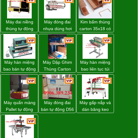
Máy đai niềng
Máy đóng đai
Kim bấm thùng
thùng tự động
nhựa dùng hơi
carton 35x18 có
DBA-80A Đài
khí nén WP-20
sẵn giá rẻ toàn
Loan giá rẻ
quốc
Máy hàn miệng
Máy Dập Ghim
Máy hàn miệng
bao bán tự động
Thùng Carton
bao liên tục túi
nhập khẩu
Wp-1200 Chính
nằm nghiêng.
Taiwan
Hãng Đài Loan
Máy quấn màng
Máy đóng đai
Máy gấp nắp và
Pallet tự động
bán tự động D56
dán băng keo
WP-55 xuất xứ
Strapack
thùng carton tự
Đài Loan
động WP-5050F
giá rẻ