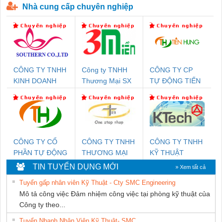
Nhà cung cấp chuyên nghiệp
CÔNG TY TNHH
Công ty TNHH
CÔNG TY CP
KINH DOANH
Thương Mại SX
TỰ ĐỘNG TIẾN
DỊCH VỤ XNK
Ba Miền
HƯNG
PHƯƠNG NAM
CÔNG TY CỔ
CÔNG TY TNHH
CÔNG TY TNHH
PHẦN TỰ ĐỘNG
THƯƠNG MẠI
KỸ THUẬT
TIẾN HƯNG
THIÊN ÂN VIỆT
KTECH VIỆT
TIN TUYỂN DỤNG MỚI
» Xem tất cả
NAM
NAM
Tuyển gấp nhân viên Kỹ Thuật - Cty SMC Engineering
Mô tả công việc Đảm nhiệm công việc tại phòng kỹ thuật của
Công ty theo...
Tuyển Nhanh Nhân Viên Kỹ Thuật- SMC