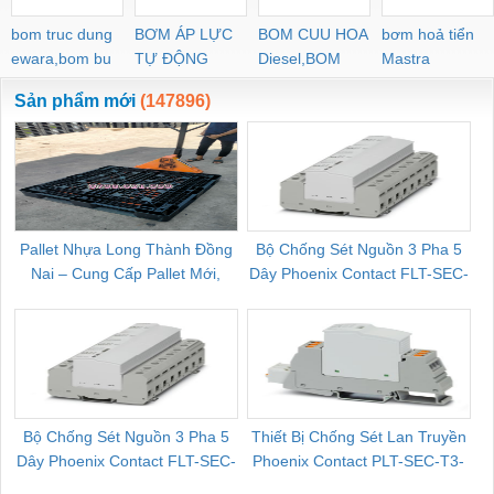
bom truc dung
BƠM ÁP LỰC
BOM CUU HOA
bơm hoả tiển
ewara,bom bu
TỰ ĐỘNG
Diesel,BOM
Mastra
ewara
CHUA CHAY
Sản phẩm mới
(147896)
Pallet Nhựa Long Thành Đồng
Bộ Chống Sét Nguồn 3 Pha 5
Nai – Cung Cấp Pallet Mới,
Dây Phoenix Contact FLT-SEC-
C
Pallet Cũ Giá Tốt
P-T1-3S-264/50-FM - 2909589
Bộ Chống Sét Nguồn 3 Pha 5
Thiết Bị Chống Sét Lan Truyền
B
Dây Phoenix Contact FLT-SEC-
Phoenix Contact PLT-SEC-T3-
P-T1-3S-440/35-FM - 2908264
230-FM-PT - 2907928