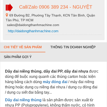
Call/Zalo 0906 389 234 - NGUYỆT
69 Đường B2, Phường Tây Thạnh, KCN Tân Bình, Quận
Tân Phú, TP HCM
sales@daidongthanhmachine.com
http://daidongthanhmachine.com
CHI TIẾT VỀ SẢN PHẨM
THÔNG TIN DOANH NGHIỆP
SẢN PHẨM GỢI Ý
Dây đai niềng thùng, dây đai PP, dây đai nhựa
được
dùng để buộc xung quanh các thùng carton hoặc kiện
hàng bằng cách dùng
máy đóng đai
/ máy đai niềng
thùng hoặc dụng cụ niềng đai nhựa / dụng cụ đóng đai
/ dụng cụ siết đai bằng tay...
Dây đai niềng thùng
là sản phẩm được sản xuất từ
nhựa PP (Polypropylene), không thấm nước, có hình