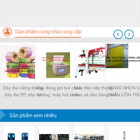
Sản phẩm cùng nhà cung cấp
‹
›
Dây đai niềng thùng,
Máy đóng gói hút chân
Máy đậy nắp thùng
MÀNG NHỰA V
dây đai PP, dây đai
không, máy hút chân
carton và dán băng keo
CHẮN CÔN TR
nhựa
không một buồng hút
tự động
MÀNG CHỊU N
KHO LẠNH, rèm
Sản phẩm xem nhiều
PVC