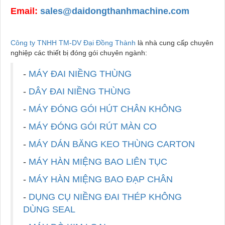
Email:
sales@daidongthanhmachine.com
Công ty TNHH TM-DV Đại Đồng Thành
là nhà cung cấp chuyên
nghiệp các thiết bị đóng gói chuyên ngành:
-
MÁY ĐAI NIỀNG THÙNG
-
DÂY ĐAI NIỀNG THÙNG
-
MÁY ĐÓNG GÓI HÚT CHÂN KHÔNG
-
MÁY ĐÓNG GÓI RÚT MÀN CO
-
MÁY DÁN BĂNG KEO THÙNG CARTON
-
MÁY HÀN MIỆNG BAO LIÊN TỤC
-
MÁY HÀN MIỆNG BAO ĐẠP CHÂN
-
DỤNG CỤ NIỀNG ĐAI THÉP KHÔNG
DÙNG SEAL