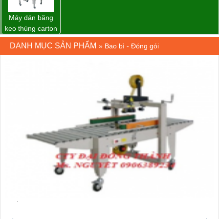
Máy dán băng
keo thùng carton
WP-5050RL
DANH MỤC SẢN PHẨM
»
Bao bì - Đóng gói
chính hãng