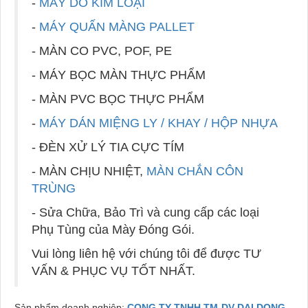
-
MÁY DÒ KIM LOẠI
-
MÁY QUẤN MÀNG PALLET
- MÀN CO PVC, POF, PE
- MÁY BỌC MÀN THỰC PHẨM
- MÀN PVC BỌC THỰC PHẨM
-
MÁY DÁN MIỆNG LY / KHAY / HỘP NHỰA
- ĐÈN XỬ LÝ TIA CỰC TÍM
- MÀN CHỊU NHIỆT,
MÀN CHẮN CÔN
TRÙNG
- Sửa Chữa, Bảo Trì và cung cấp các loại
Phụ Tùng của Mày Đóng Gói.
Vui lòng liên hệ với chúng tôi để được TƯ
VẤN & PHỤC VỤ TỐT NHẤT.
Sản phẩm doanh nghiệp:
CONG TY TNHH TM-DV DAI DONG