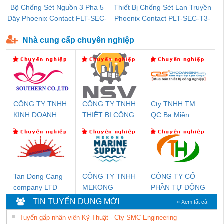
Bộ Chống Sét Nguồn 3 Pha 5
Thiết Bị Chống Sét Lan Truyền
B
Dây Phoenix Contact FLT-SEC-
Phoenix Contact PLT-SEC-T3-
P-T1-3S-440/35-FM - 2908264
230-FM-PT - 2907928
Nhà cung cấp chuyên nghiệp
CÔNG TY TNHH
CÔNG TY TNHH
Cty TNHH TM
KINH DOANH
THIẾT BỊ CÔNG
QC Ba Miền
DỊCH VỤ XNK
NGHIỆP NIHON
PHƯƠNG NAM
SETSUBI VIỆT
NAM
Tan Dong Cang
CÔNG TY TNHH
CÔNG TY CỔ
company LTD
MEKONG
PHẦN TỰ ĐỘNG
MARINE
TIẾN HƯNG
TIN TUYỂN DỤNG MỚI
» Xem tất cả
SUPPLY
Tuyển gấp nhân viên Kỹ Thuật - Cty SMC Engineering