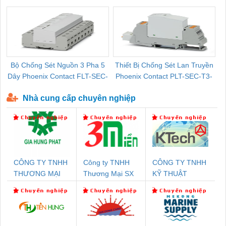
Pallet Cũ Giá Tốt
P-T1-3S-264/50-FM - 2909589
Bộ Chống Sét Nguồn 3 Pha 5
Thiết Bị Chống Sét Lan Truyền
B
Dây Phoenix Contact FLT-SEC-
Phoenix Contact PLT-SEC-T3-
P-T1-3S-440/35-FM - 2908264
230-FM-PT - 2907928
Nhà cung cấp chuyên nghiệp
CÔNG TY TNHH
Công ty TNHH
CÔNG TY TNHH
THƯƠNG MẠI
Thương Mại SX
KỸ THUẬT
DỊCH VỤ KỸ
Ba Miền
KTECH VIỆT
THUẬT ĐIỆN CƠ
NAM
GIA HƯNG PHÁT