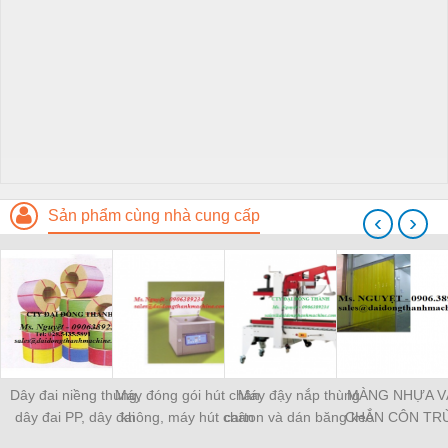
Sản phẩm cùng nhà cung cấp
‹
›
Dây đai niềng thùng,
Máy đóng gói hút chân
Máy đậy nắp thùng
MÀNG NHỰA V
dây đai PP, dây đai
không, máy hút chân
carton và dán băng keo
CHẮN CÔN TR
nhựa
không một buồng hút
tự động
MÀNG CHỊU N