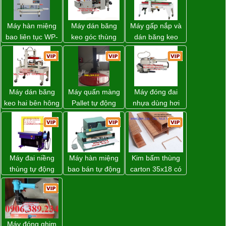
Máy hàn miệng
Máy dán băng
Máy gấp nắp và
bao liên tục WP-
keo góc thùng
dán băng keo
1200V chính
carton giá tốt
thùng carton tự
hãng giá tốt
Đồng Nai
động WP-5050F
giá rẻ
Máy dán băng
Máy quấn màng
Máy đóng đai
keo hai bên hông
Pallet tự động
nhựa dùng hơi
thùng carton
WP-55 xuất xứ
khí nén WP-20
WP-5050SA giá
Đài Loan
rẻ Miền Nam
Máy đai niềng
Máy hàn miệng
Kim bấm thùng
thùng tự động
bao bán tự động
carton 35x18 có
DBA-200 giá tốt
nhập khẩu
sẵn giá rẻ toàn
Taiwan
quốc
Máy đóng ghim