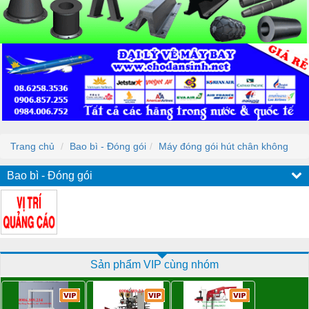
Trang chủ
Bao bì - Đóng gói
Máy đóng gói hút chân không
Bao bì - Đóng gói
Sản phẩm VIP cùng nhóm