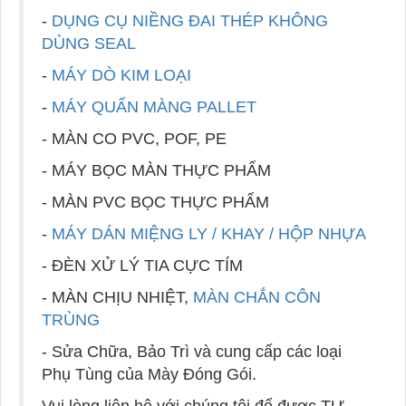
-
DỤNG CỤ NIỀNG ĐAI THÉP KHÔNG
DÙNG SEAL
-
MÁY DÒ KIM LOẠI
-
MÁY QUẤN MÀNG PALLET
- MÀN CO PVC, POF, PE
- MÁY BỌC MÀN THỰC PHẨM
- MÀN PVC BỌC THỰC PHẨM
-
MÁY DÁN MIỆNG LY / KHAY / HỘP NHỰA
- ĐÈN XỬ LÝ TIA CỰC TÍM
- MÀN CHỊU NHIỆT,
MÀN CHẮN CÔN
TRÙNG
- Sửa Chữa, Bảo Trì và cung cấp các loại
Phụ Tùng của Mày Đóng Gói.
Vui lòng liên hệ với chúng tôi để được TƯ