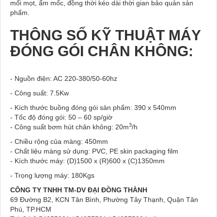
mối mọt, ẩm mốc, đồng thời kéo dài thời gian bảo quản sản
phẩm.
THÔNG SỐ KỸ THUẬT MÁY
ĐÓNG GÓI CHÂN KHÔNG:
- Nguồn điện: AC 220-380/50-60hz
- Công suất: 7.5Kw
- Kích thước buồng đóng gói sản phẩm: 390 x 540mm
- Tốc độ đóng gói: 50 – 60 sp/giờ
3
- Công suất bơm hút chân không: 20m
/h
- Chiều rộng của màng: 450mm
- Chất liệu màng sử dụng: PVC, PE skin packaging film
- Kích thước máy: (D)1500 x (R)600 x (C)1350mm
- Trọng lượng máy: 180Kgs
CÔNG TY TNHH TM-DV ĐẠI ĐỒNG THÀNH
69 Đường B2, KCN Tân Bình, Phường Tây Thạnh, Quận Tân
Phú, TP.HCM