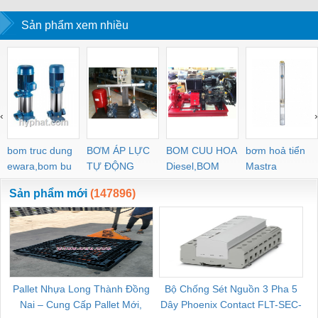
KHO LẠNH, rèm
Sản phẩm xem nhiều
PVC
‹
›
bom truc dung
BƠM ÁP LỰC
BOM CUU HOA
bơm hoả tiển
ewara,bom bu
TỰ ĐỘNG
Diesel,BOM
Mastra
ewara
CHUA CHAY
Sản phẩm mới
(147896)
Pallet Nhựa Long Thành Đồng
Bộ Chống Sét Nguồn 3 Pha 5
Nai – Cung Cấp Pallet Mới,
Dây Phoenix Contact FLT-SEC-
C