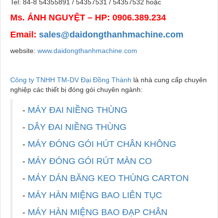
Tel: 84-8 54355891 / 54357531 / 54357532 hoặc
Ms. ÁNH NGUYỆT – HP: 0906.389.234
Email:
sales@daidongthanhmachine.com
website:
www.daidongthanhmachine.com
Công ty TNHH TM-DV Đại Đồng Thành
là nhà cung cấp chuyên
nghiệp các thiết bị đóng gói chuyên ngành:
-
MÁY ĐAI NIỀNG THÙNG
-
DÂY ĐAI NIỀNG THÙNG
-
MÁY ĐÓNG GÓI HÚT CHÂN KHÔNG
-
MÁY ĐÓNG GÓI RÚT MÀN CO
-
MÁY DÁN BĂNG KEO THÙNG CARTON
-
MÁY HÀN MIỆNG BAO LIÊN TỤC
-
MÁY HÀN MIỆNG BAO ĐẠP CHÂN