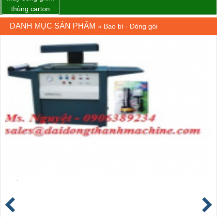
thùng carton
dùng khí nén giá
DANH MỤC SẢN PHẨM
»
Bao bì - Đóng gói
tốt