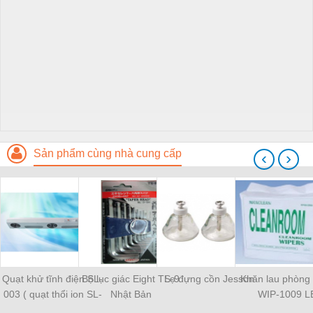
Sản phẩm cùng nhà cung cấp
‹
›
Quạt khử tĩnh điện SL-
Bộ lục giác Eight TS-9
Lọ đựng cồn Jesson
Khăn lau phòng
003 ( quạt thổi ion SL-
Nhật Bản
WIP-1009 L
003)