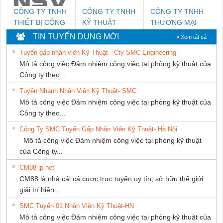
CÔNG TY TNHH
CÔNG TY TNHH
CÔNG TY TNHH
THIẾT BỊ CÔNG
KỸ THUẬT
THƯƠNG MẠI
NGHIỆP NIHON
KTECH VIỆT
THIÊN ÂN VIỆT
TIN TUYỂN DỤNG MỚI
» Xem tất cả
SETSUBI VIỆT
NAM
NAM
Tuyển gấp nhân viên Kỹ Thuật - Cty SMC Engineering
NAM
Mô tả công việc Đảm nhiệm công việc tại phòng kỹ thuật của
Công ty theo...
Tuyển Nhanh Nhân Viên Kỹ Thuật- SMC
Mô tả công việc Đảm nhiệm công việc tại phòng kỹ thuật của
Công ty theo...
Công Ty SMC Tuyển Gấp Nhân Viên Kỹ Thuật- Hà Nội
Mô tả công việc Đảm nhiệm công việc tại phòng kỹ thuật
của Công ty...
CM88 jp net
CM88 là nhà cái cá cược trực tuyến uy tín, sở hữu thế giới
giải trí hiện...
SMC Tuyển 01 Nhân Viên Kỹ Thuật-HN
Mô tả công việc Đảm nhiệm công việc tại phòng kỹ thuật của