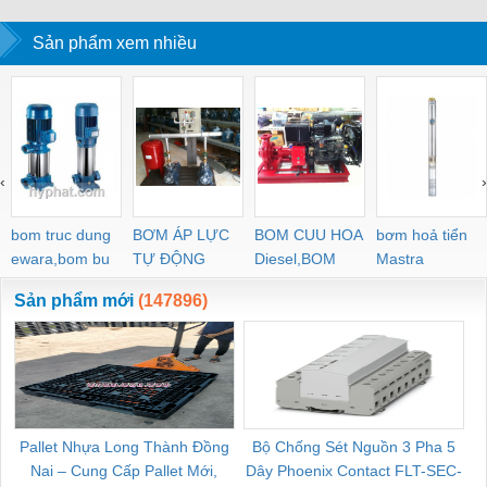
Sản phẩm xem nhiều
‹
›
bom truc dung
BƠM ÁP LỰC
BOM CUU HOA
bơm hoả tiển
ewara,bom bu
TỰ ĐỘNG
Diesel,BOM
Mastra
ewara
CHUA CHAY
Sản phẩm mới
(147896)
Pallet Nhựa Long Thành Đồng
Bộ Chống Sét Nguồn 3 Pha 5
Nai – Cung Cấp Pallet Mới,
Dây Phoenix Contact FLT-SEC-
C