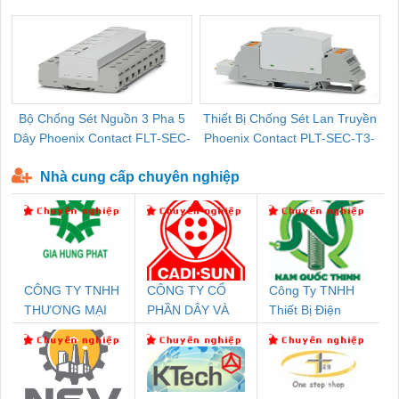
Pallet Cũ Giá Tốt
P-T1-3S-264/50-FM - 2909589
Bộ Chống Sét Nguồn 3 Pha 5
Thiết Bị Chống Sét Lan Truyền
B
Dây Phoenix Contact FLT-SEC-
Phoenix Contact PLT-SEC-T3-
P-T1-3S-440/35-FM - 2908264
230-FM-PT - 2907928
Nhà cung cấp chuyên nghiệp
CÔNG TY TNHH
CÔNG TY CỔ
Công Ty TNHH
THƯƠNG MẠI
PHẦN DÂY VÀ
Thiết Bị Điện
DỊCH VỤ KỸ
CÁP ĐIỆN
Nam Quốc Thịnh
THUẬT ĐIỆN CƠ
THƯỢNG ĐÌNH
GIA HƯNG PHÁT