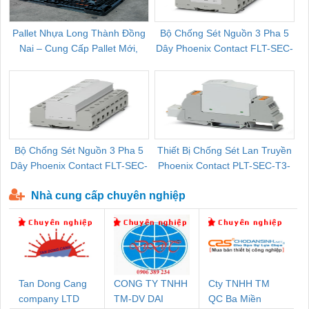
Pallet Nhựa Long Thành Đồng
Bộ Chống Sét Nguồn 3 Pha 5
Nai – Cung Cấp Pallet Mới,
Dây Phoenix Contact FLT-SEC-
C
Pallet Cũ Giá Tốt
P-T1-3S-264/50-FM - 2909589
Bộ Chống Sét Nguồn 3 Pha 5
Thiết Bị Chống Sét Lan Truyền
B
Dây Phoenix Contact FLT-SEC-
Phoenix Contact PLT-SEC-T3-
P-T1-3S-440/35-FM - 2908264
230-FM-PT - 2907928
Nhà cung cấp chuyên nghiệp
Tan Dong Cang
CONG TY TNHH
Cty TNHH TM
company LTD
TM-DV DAI
QC Ba Miền