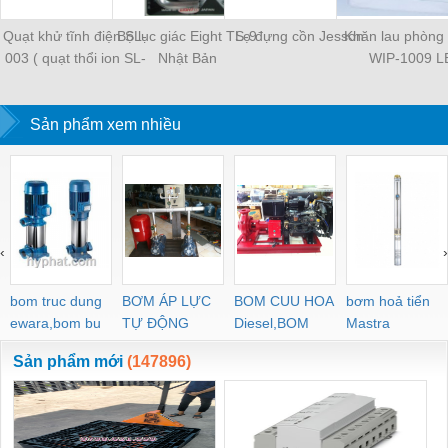
Quạt khử tĩnh điện SL-
Bộ lục giác Eight TS-9
Lọ đựng cồn Jesson
Khăn lau phòng
003 ( quạt thổi ion SL-
Nhật Bản
WIP-1009 L
003)
Sản phẩm xem nhiều
‹
›
bom truc dung
BƠM ÁP LỰC
BOM CUU HOA
bơm hoả tiển
ewara,bom bu
TỰ ĐỘNG
Diesel,BOM
Mastra
ewara
CHUA CHAY
Sản phẩm mới
(147896)