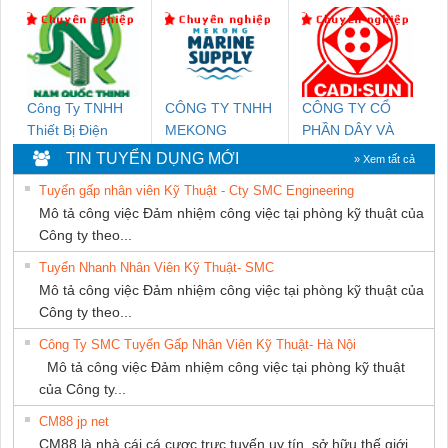
DONG THANH
Công Ty TNHH
CÔNG TY TNHH
CÔNG TY CỔ
Thiết Bị Điện
MEKONG
PHẦN DÂY VÀ
Nam Quốc Thịnh
MARINE
CÁP ĐIỆN
TIN TUYỂN DỤNG MỚI
» Xem tất cả
SUPPLY
THƯỢNG ĐÌNH
Tuyển gấp nhân viên Kỹ Thuật - Cty SMC Engineering
Mô tả công việc Đảm nhiệm công việc tại phòng kỹ thuật của
Công ty theo...
Tuyển Nhanh Nhân Viên Kỹ Thuật- SMC
Mô tả công việc Đảm nhiệm công việc tại phòng kỹ thuật của
Công ty theo...
Công Ty SMC Tuyển Gấp Nhân Viên Kỹ Thuật- Hà Nội
Mô tả công việc Đảm nhiệm công việc tại phòng kỹ thuật
của Công ty...
CM88 jp net
CM88 là nhà cái cá cược trực tuyến uy tín, sở hữu thế giới