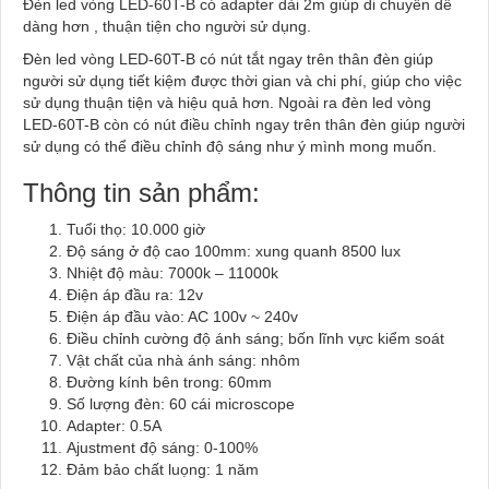
Đèn led vòng LED-60T-B có adapter dài 2m giúp di chuyển dễ
dàng hơn , thuận tiện cho người sử dụng.
Đèn led vòng LED-60T-B có nút tắt ngay trên thân đèn giúp
người sử dụng tiết kiệm được thời gian và chi phí, giúp cho việc
sử dụng thuận tiện và hiệu quả hơn. Ngoài ra đèn led vòng
LED-60T-B còn có nút điều chỉnh ngay trên thân đèn giúp người
sử dụng có thể điều chỉnh độ sáng như ý mình mong muốn.
Thông tin sản phẩm:
Tuổi thọ: 10.000 giờ
Độ sáng ở độ cao 100mm: xung quanh 8500 lux
Nhiệt độ màu: 7000k – 11000k
Điện áp đầu ra: 12v
Điện áp đầu vào: AC 100v ~ 240v
Điều chỉnh cường độ ánh sáng; bốn lĩnh vực kiểm soát
Vật chất của nhà ánh sáng: nhôm
Đường kính bên trong: 60mm
Số lượng đèn: 60 cái microscope
Adapter: 0.5A
Ajustment độ sáng: 0-100%
Đảm bảo chất luọng: 1 năm