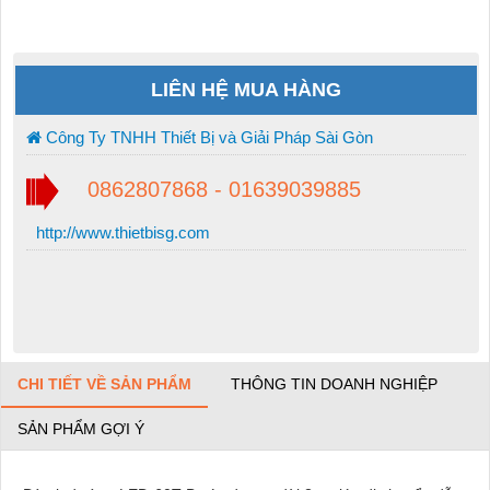
LIÊN HỆ MUA HÀNG
Công Ty TNHH Thiết Bị và Giải Pháp Sài Gòn
0862807868 - 01639039885
http://www.thietbisg.com
CHI TIẾT VỀ SẢN PHẨM
THÔNG TIN DOANH NGHIỆP
SẢN PHẨM GỢI Ý