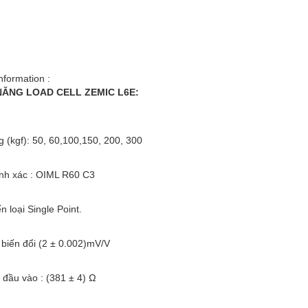
nformation :
 NĂNG LOAD CELL ZEMIC L6E:
ng (kgf): 50, 60,100,150, 200, 300
ính xác : OIML R60 C3
n loại Single Point.
 biến đổi (2 ± 0.002)mV/V
ở đầu vào : (381 ± 4) Ω