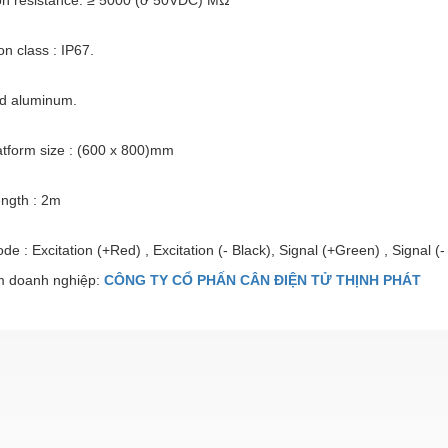
on class : IP67.
ed aluminum.
atform size : (600 x 800)mm
ength : 2m
ode : Excitation (+Red) , Excitation (- Black), Signal (+Green) , Signal (-
 doanh nghiệp:
CÔNG TY CỔ PHẤN CÂN ĐIỆN TỬ THỊNH PHÁT