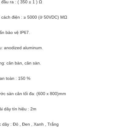
 đầu ra : ( 350 ± 1 ) Ω
ở cách điện : ≥ 5000 (ở 50VDC) MΩ
ẩn bảo vệ IP67.
ệu: anodized aluminum.
ng: cân bàn, cân sàn.
 an toàn : 150 %
ước sàn cân tối đa: (600 x 800)mm
ài dây tín hiệu : 2m
 dây : Đỏ , Đen , Xanh , Trắng