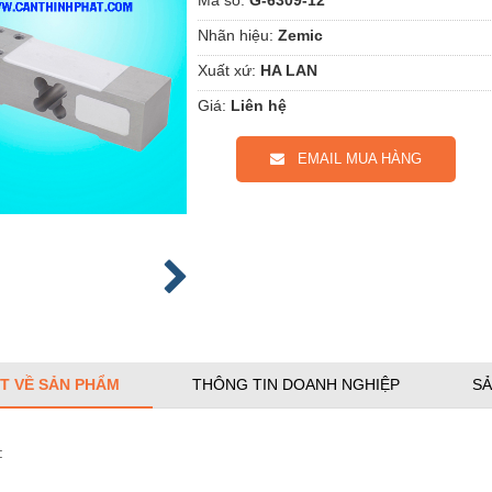
Nhãn hiệu:
Zemic
Xuất xứ:
HA LAN
Giá:
Liên hệ
EMAIL MUA HÀNG
ẾT VỀ SẢN PHẨM
THÔNG TIN DOANH NGHIỆP
SẢ
: