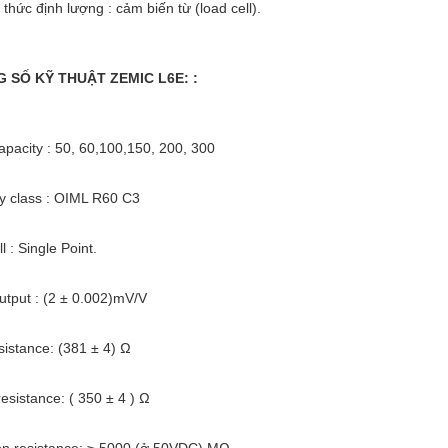
thức định lượng : cảm biến từ (load cell).
G SỐ KỸ THUẬT ZEMIC L6E: :
apacity : 50, 60,100,150, 200, 300
y class : OIML R60 C3
l : Single Point.
utput : (2 ± 0.002)mV/V
esistance: (381 ± 4) Ω
resistance: ( 350 ± 4 ) Ω
ion resistance: ≥ 5000 (ở 50VDC) MΩ