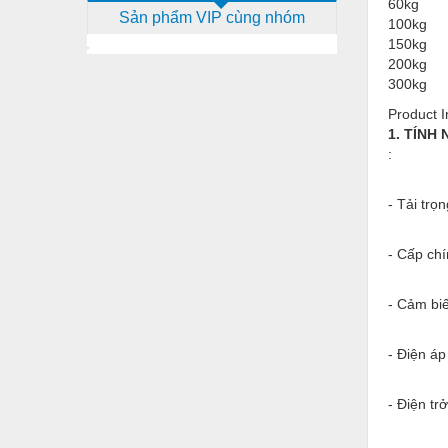
60kg
Sản phẩm VIP cùng nhóm
Dịch vụ - Thi công
100kg
150kg
Điện công nghiệp
200kg
300kg
Điện gia dụng
Product I
Điện Lạnh
1. TÍNH
:
Đóng tàu Thiết bị
Đúc chính xác Thiết bị
- Tải trọ
Dụng cụ cầm tay
- Cấp ch
Dụng cụ cắt gọt
- Cảm biế
Dụng cụ điện
Dụng cụ đo
- Điện áp
Gỗ - Trang thiết bị
- Điện tr
Hàn cắt - Thiết bị