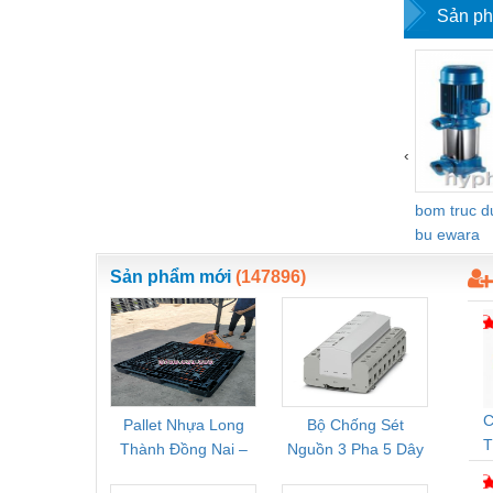
Sản ph
‹
bom truc 
bu ewara
Sản phẩm mới
(147896)
C
Pallet Nhựa Long
Bộ Chống Sét
Rơ Le 
T
Thành Đồng Nai –
Nguồn 3 Pha 5 Dây
Phoe
Cung Cấp Pallet
Phoenix Contact
PSR-