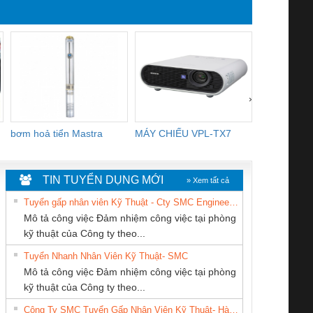
›
bơm hoả tiển Mastra
MÁY CHIẾU VPL-TX7
BOM DINH
WHITE
TIN TUYỂN DỤNG MỚI
» Xem tất cả
Tuyển gấp nhân viên Kỹ Thuật - Cty SMC Engineering
Mô tả công việc Đảm nhiệm công việc tại phòng
kỹ thuật của Công ty theo...
Tuyển Nhanh Nhân Viên Kỹ Thuật- SMC
CÔNG TY CỔ
Tan Dong Cang
Công Ty TNHH
 Le An Toàn
Bộ giám sát chuỗi
Bộ giám sát dòng
Bộ ng
Mô tả công việc Đảm nhiệm công việc tại phòng
PHẦN DÂY VÀ
company LTD
Thiết Bị Điện Nam
enix Contact
tấm pin
điện chuỗi
ray W
kỹ thuật của Công ty theo...
CÁP ĐIỆN
Quốc Thịnh
6960 – PSR-
TRANSCLINIC 16I+
TRANSCLINIC 16I+
BAS 
Công Ty SMC Tuyển Gấp Nhân Viên Kỹ Thuật- Hà Nội
THƯỢNG ĐÌNH