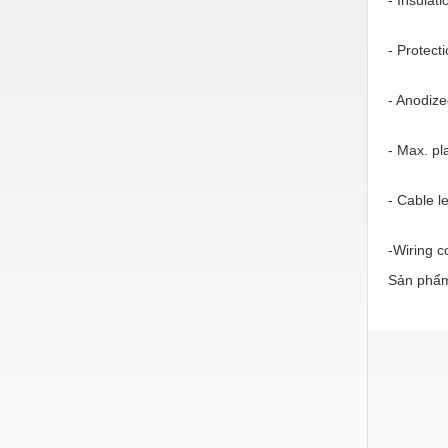
Thiết bị làm sạch
Thiết bị sơn - Sơn
- Protecti
Thiết bị nhà bếp
- Anodiz
Thiết bị nhiệt
- Max. pl
Thiêt bị PCCC
Thiết bị truyền động
- Cable l
Thiết bị văn phòng
-Wiring c
Thiết bị viễn thông
Sản phẩm
Thủy lực-Thiết bị
Thủy sản - Trang thiết bị
Tự động hoá
Van - Co các loại
Vật liệu mài mòn