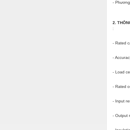
- Phương 
Nước-Vật tư thiết bị
Phốt cơ khí
2. THÔN
Sắt, thép, inox các loại
:
Thí nghiệm-Trang thiết bị
- Rated c
Thiết bị chiếu sáng
- Accurac
Thiết bị chống sét
Thiết bị an ninh
- Load cel
Thiết bị công nghiệp
- Rated o
Thiết bị công trình
- Input r
Thiết bị điện
Thiết bị giáo dục
- Output 
Thiết bị khác
- Insulat