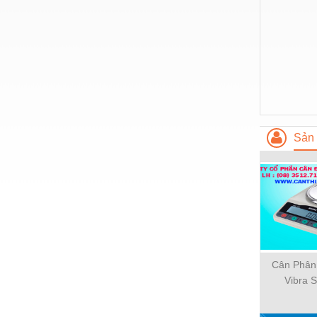
Vật liệu xây dựng
Vòng bi - Bạc đạn
Xe hơi - Phụ tùng
Xe máy - Phụ tùng
Xe tải - phụ tùng
Sản 
Y khoa - Trang thiết bị
Cân Phân
Vibra 