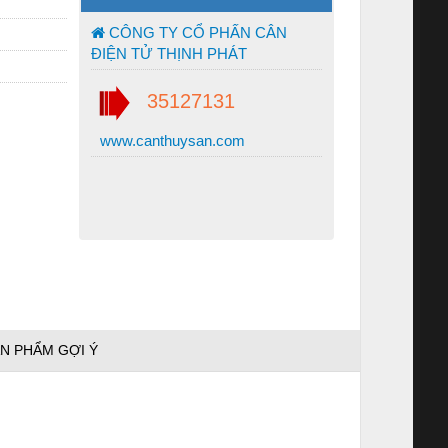
CÔNG TY CỔ PHẤN CÂN
ĐIỆN TỬ THỊNH PHÁT
35127131
www.canthuysan.com
N PHẨM GỢI Ý