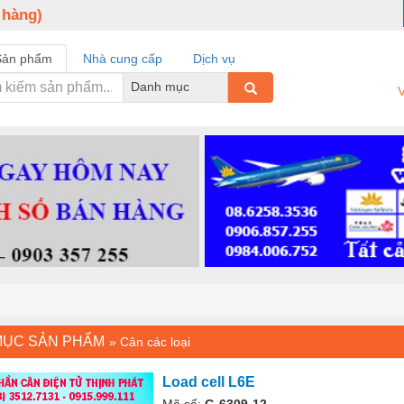
 hàng)
Sản phẩm
Nhà cung cấp
Dịch vụ
Danh mục
V
MỤC SẢN PHẨM
»
Cân các loại
Load cell L6E
Mã số:
G-6309-12