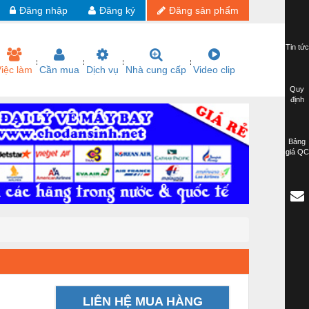
Đăng nhập
Đăng ký
Đăng sản phẩm
Tin tức
iệc làm
Cần mua
Dịch vụ
Nhà cung cấp
Video clip
Quy
định
Bảng
giá QC
LIÊN HỆ MUA HÀNG