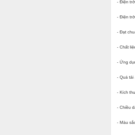
Hóa chất-Trang thiết bị
- Điện trở
Kệ công nghiệp
- Điện tr
Khí nén - Thiết bị
- Đạt chu
Khuôn mẫu - Phụ tùng
Lọc công nghiệp
- Chất li
Máy công cụ - Phụ tùng
- Ứng dụ
Mỏ - Trang thiết bị
- Quá tải
Mô tơ - Hộp số
Môi trường - Thiết bị
- Kích th
Nâng hạ - Trang thiết bị
- Chiều d
Nội - Ngoại thất - văn phòng
Nồi hơi - Trang thiết bị
- Màu sắc
Nông nghiệp - Thiết bị