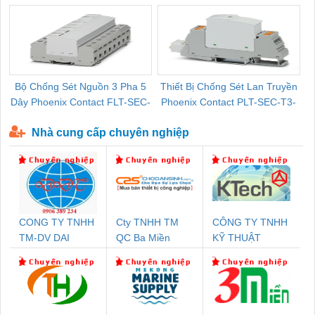
Bộ Chống Sét Nguồn 3 Pha 5
Thiết Bị Chống Sét Lan Truyền
B
Dây Phoenix Contact FLT-SEC-
Phoenix Contact PLT-SEC-T3-
P-T1-3S-440/35-FM - 2908264
230-FM-PT - 2907928
Nhà cung cấp chuyên nghiệp
CONG TY TNHH
Cty TNHH TM
CÔNG TY TNHH
TM-DV DAI
QC Ba Miền
KỸ THUẬT
DONG THANH
KTECH VIỆT
NAM