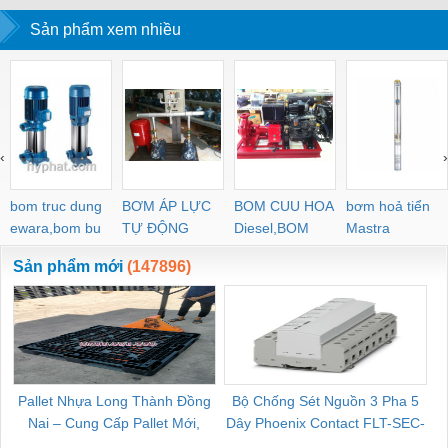
Sản phẩm xem nhiều
‹
›
bom truc dung
BƠM ÁP LỰC
BOM CUU HOA
bơm hoả tiển
ewara,bom bu
TỰ ĐỘNG
Diesel,BOM
Mastra
ewara
CHUA CHAY
Sản phẩm mới
(147896)
Pallet Nhựa Long Thành Đồng
Bộ Chống Sét Nguồn 3 Pha 5
Nai – Cung Cấp Pallet Mới,
Dây Phoenix Contact FLT-SEC-
C
Pallet Cũ Giá Tốt
P-T1-3S-264/50-FM - 2909589