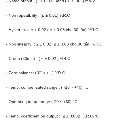
- Rated output : (2 ± 0.002 )and (3± 0.002) mV/V
- Non repeatbility : (≤ ± 0.01) %R.O
- Hysteresis : ≤ ± 0.02 ( ≤ ± 0.03 cho 30 tấn) %R.O
- Non linearity: ( ≤ ± 0.02 (≤ ± 0.03 cho 30 tấn) %R.O
- Creep (30min) : ( ≤ ± 0.02 ) %R.O
- Zero balance: ("0" ≤ ± 1) %R.O
- Temp. compensated range : ( -10 ~ +40) °C
- Operating temp. range:(-20 ~ +60) °C
- Temp. coefficient on output : (≤ ± 0.002 )%R.O/°C