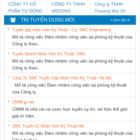
CÔNG TY CỔ
CÔNG TY TNHH
Công ty TNHH
PHẦN TỰ ĐỘNG
MEKONG
Thương Mại SX
TIẾN HƯNG
MARINE
Ba Miền
TIN TUYỂN DỤNG MỚI
» Xem tất cả
SUPPLY
Tuyển gấp nhân viên Kỹ Thuật - Cty SMC Engineering
Mô tả công việc Đảm nhiệm công việc tại phòng kỹ thuật của
Công ty theo...
Tuyển Nhanh Nhân Viên Kỹ Thuật- SMC
Mô tả công việc Đảm nhiệm công việc tại phòng kỹ thuật của
Công ty theo...
Công Ty SMC Tuyển Gấp Nhân Viên Kỹ Thuật- Hà Nội
Mô tả công việc Đảm nhiệm công việc tại phòng kỹ thuật
của Công ty...
CM88 jp net
CM88 là nhà cái cá cược trực tuyến uy tín, sở hữu thế giới
giải trí hiện...
SMC Tuyển 01 Nhân Viên Kỹ Thuật-HN
Mô tả công việc Đảm nhiệm công việc tại phòng kỹ thuật của