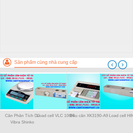
Sản phẩm cùng nhà cung cấp
‹
›
Cân Phân Tích DJ
Load cell VLC 100H
Đầu cân XK3190-A9
Load cell H
Vibra Shinko