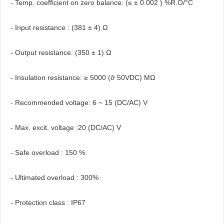
- Temp. coefficient on zero balance: (≤ ± 0.002 ) %R.O/°C
- Input resistance : (381 ± 4) Ω
- Output resistance: (350 ± 1) Ω
- Insulation resistance: ≥ 5000 (ở 50VDC) MΩ
- Recommended voltage: 6 ~ 15 (DC/AC) V
- Max. excit. voltage :20 (DC/AC) V
- Safe overload : 150 %
- Ultimated overload : 300%
- Protection class : IP67