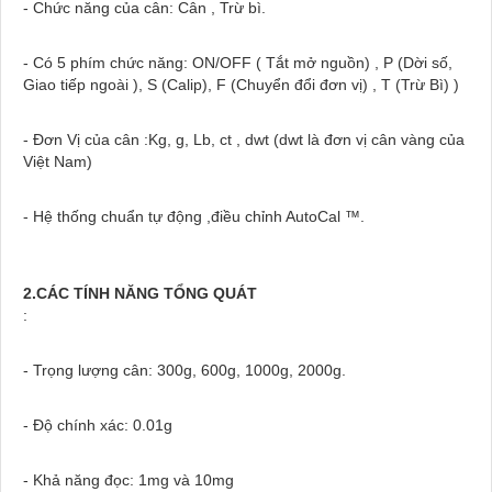
- Chức năng của cân: Cân , Trừ bì.
- Có 5 phím chức năng: ON/OFF ( Tắt mở nguồn) , P (Dời số,
Giao tiếp ngoài ), S (Calip), F (Chuyển đổi đơn vị) , T (Trừ Bì) )
- Đơn Vị của cân :Kg, g, Lb, ct , dwt (dwt là đơn vị cân vàng của
Việt Nam)
- Hệ thống chuẩn tự động ,điều chỉnh AutoCal ™.
2.CÁC TÍNH NĂNG TỔNG QUÁT
:
- Trọng lượng cân: 300g, 600g, 1000g, 2000g.
- Độ chính xác: 0.01g
- Khả năng đọc: 1mg và 10mg