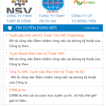
CÔNG TY TNHH
CONG TY TNHH
CÔNG TY CP
THIẾT BỊ CÔNG
TM-DV DAI
TỰ ĐỘNG TIẾN
NGHIỆP NIHON
DONG THANH
HƯNG
TIN TUYỂN DỤNG MỚI
» Xem tất cả
SETSUBI VIỆT
Tuyển gấp nhân viên Kỹ Thuật - Cty SMC Engineering
NAM
Mô tả công việc Đảm nhiệm công việc tại phòng kỹ thuật của
Công ty theo...
Tuyển Nhanh Nhân Viên Kỹ Thuật- SMC
Mô tả công việc Đảm nhiệm công việc tại phòng kỹ thuật của
Công ty theo...
Công Ty SMC Tuyển Gấp Nhân Viên Kỹ Thuật- Hà Nội
Mô tả công việc Đảm nhiệm công việc tại phòng kỹ thuật
của Công ty...
CM88 jp net
CM88 là nhà cái cá cược trực tuyến uy tín, sở hữu thế giới
giải trí hiện...