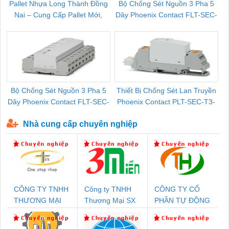
Pallet Nhựa Long Thành Đồng
Bộ Chống Sét Nguồn 3 Pha 5
Nai – Cung Cấp Pallet Mới,
Dây Phoenix Contact FLT-SEC-
C
Pallet Cũ Giá Tốt
P-T1-3S-264/50-FM - 2909589
Bộ Chống Sét Nguồn 3 Pha 5
Thiết Bị Chống Sét Lan Truyền
B
Dây Phoenix Contact FLT-SEC-
Phoenix Contact PLT-SEC-T3-
P-T1-3S-440/35-FM - 2908264
230-FM-PT - 2907928
Nhà cung cấp chuyên nghiệp
CÔNG TY TNHH
Công ty TNHH
CÔNG TY CỔ
THƯƠNG MẠI
Thương Mại SX
PHẦN TỰ ĐỘNG
THIÊN ÂN VIỆT
Ba Miền
TIẾN HƯNG
NAM