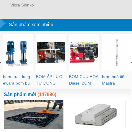
Vibra Shinko
Sản phẩm xem nhiều
‹
›
bom truc dung
BƠM ÁP LỰC
BOM CUU HOA
bơm hoả tiển
ewara,bom bu
TỰ ĐỘNG
Diesel,BOM
Mastra
ewara
CHUA CHAY
Sản phẩm mới
(147896)