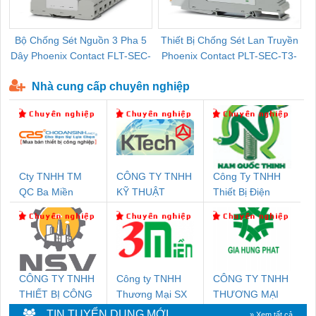
Bộ Chống Sét Nguồn 3 Pha 5
Thiết Bị Chống Sét Lan Truyền
B
Dây Phoenix Contact FLT-SEC-
Phoenix Contact PLT-SEC-T3-
P-T1-3S-440/35-FM - 2908264
230-FM-PT - 2907928
Nhà cung cấp chuyên nghiệp
Cty TNHH TM
CÔNG TY TNHH
Công Ty TNHH
QC Ba Miền
KỸ THUẬT
Thiết Bị Điện
KTECH VIỆT
Nam Quốc Thịnh
NAM
CÔNG TY TNHH
Công ty TNHH
CÔNG TY TNHH
THIẾT BỊ CÔNG
Thương Mại SX
THƯƠNG MẠI
NGHIỆP NIHON
Ba Miền
DỊCH VỤ KỸ
TIN TUYỂN DỤNG MỚI
» Xem tất cả