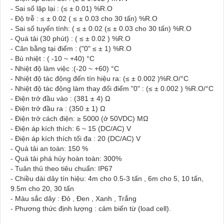
- Sai số lặp lại : (≤ ± 0.01) %R.O
- Độ trễ : ≤ ± 0.02 ( ≤ ± 0.03 cho 30 tấn) %R.O
- Sai số tuyến tính: ( ≤ ± 0.02 (≤ ± 0.03 cho 30 tấn) %R.O
- Quá tải (30 phút) : ( ≤ ± 0.02 ) %R.O
- Cân bằng tại điểm : ("0" ≤ ± 1) %R.O
- Bù nhiệt : ( -10 ~ +40) °C
- Nhiệt độ làm việc :(-20 ~ +60) °C
- Nhiệt độ tác động đến tín hiệu ra: (≤ ± 0.002 )%R.O/°C
- Nhiệt độ tác động làm thay đổi điểm "0" : (≤ ± 0.002 ) %R.O/°C
- Điện trở đầu vào : (381 ± 4) Ω
- Điện trở đầu ra : (350 ± 1) Ω
- Điện trở cách điện: ≥ 5000 (ở 50VDC) MΩ
- Điện áp kích thích: 6 ~ 15 (DC/AC) V
- Điện áp kích thích tối đa : 20 (DC/AC) V
- Quá tải an toàn: 150 %
- Quá tải phá hủy hoàn toàn: 300%
- Tuân thủ theo tiêu chuẩn: IP67
- Chiều dài dây tín hiệu: 4m cho 0.5-3 tấn , 6m cho 5, 10 tấn,
9.5m cho 20, 30 tấn
- Màu sắc dây : Đỏ , Đen , Xanh , Trắng
- Phương thức định lượng : cảm biến từ (load cell).