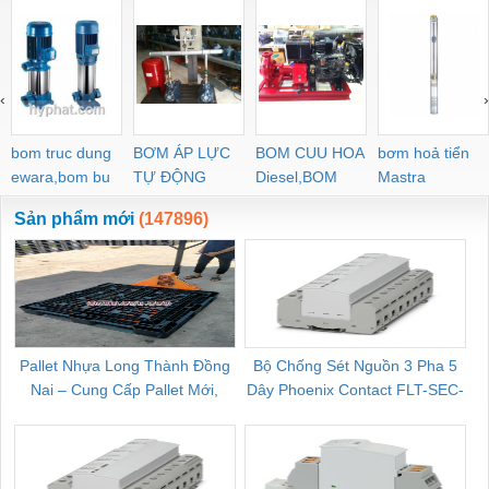
‹
›
bom truc dung
BƠM ÁP LỰC
BOM CUU HOA
bơm hoả tiển
ewara,bom bu
TỰ ĐỘNG
Diesel,BOM
Mastra
ewara
CHUA CHAY
Sản phẩm mới
(147896)
Pallet Nhựa Long Thành Đồng
Bộ Chống Sét Nguồn 3 Pha 5
Nai – Cung Cấp Pallet Mới,
Dây Phoenix Contact FLT-SEC-
C
Pallet Cũ Giá Tốt
P-T1-3S-264/50-FM - 2909589