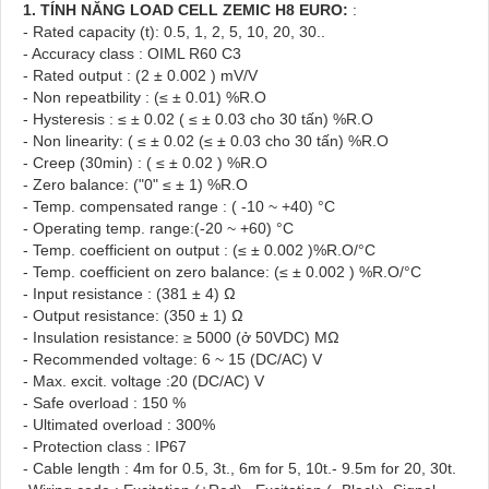
1. TÍNH NĂNG LOAD CELL ZEMIC H8 EURO:
:
- Rated capacity (t): 0.5, 1, 2, 5, 10, 20, 30..
- Accuracy class : OIML R60 C3
- Rated output : (2 ± 0.002 ) mV/V
- Non repeatbility : (≤ ± 0.01) %R.O
- Hysteresis : ≤ ± 0.02 ( ≤ ± 0.03 cho 30 tấn) %R.O
- Non linearity: ( ≤ ± 0.02 (≤ ± 0.03 cho 30 tấn) %R.O
- Creep (30min) : ( ≤ ± 0.02 ) %R.O
- Zero balance: ("0" ≤ ± 1) %R.O
- Temp. compensated range : ( -10 ~ +40) °C
- Operating temp. range:(-20 ~ +60) °C
- Temp. coefficient on output : (≤ ± 0.002 )%R.O/°C
- Temp. coefficient on zero balance: (≤ ± 0.002 ) %R.O/°C
- Input resistance : (381 ± 4) Ω
- Output resistance: (350 ± 1) Ω
- Insulation resistance: ≥ 5000 (ở 50VDC) MΩ
- Recommended voltage: 6 ~ 15 (DC/AC) V
- Max. excit. voltage :20 (DC/AC) V
- Safe overload : 150 %
- Ultimated overload : 300%
- Protection class : IP67
- Cable length : 4m for 0.5, 3t., 6m for 5, 10t.- 9.5m for 20, 30t.