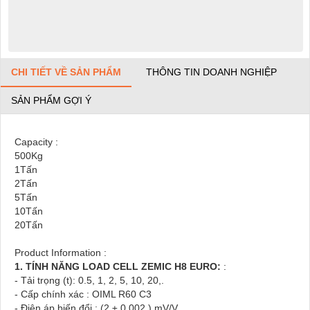
CHI TIẾT VỀ SẢN PHẨM
THÔNG TIN DOANH NGHIỆP
SẢN PHẨM GỢI Ý
Capacity :
500Kg
1Tấn
2Tấn
5Tấn
10Tấn
20Tấn
Product Information :
1. TÍNH NĂNG LOAD CELL ZEMIC H8 EURO:
:
- Tải trọng (t): 0.5, 1, 2, 5, 10, 20,.
- Cấp chính xác : OIML R60 C3
- Điện áp biến đổi : (2 ± 0.002 ) mV/V