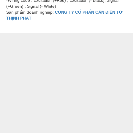
-Wiring code : Excitation (+Red) , Excitation (- Black), Signal
(+Green) , Signal (- White)
Sản phẩm doanh nghiệp:
CÔNG TY CỔ PHẤN CÂN ĐIỆN TỬ
THỊNH PHÁT