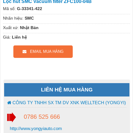
Lọc hút SMC Vacuum filter ZFC100-04B
Mã số:
G-33341-422
Nhãn hiệu:
SMC
Xuất xứ:
Nhật Bản
Giá:
Liên hệ
EMAIL MUA HÀNG
LIÊN HỆ MUA HÀNG
CÔNG TY TNHH SX TM DV XNK WELLTECH (YONGYI)
0786 525 666
http://www.yongyiauto.com