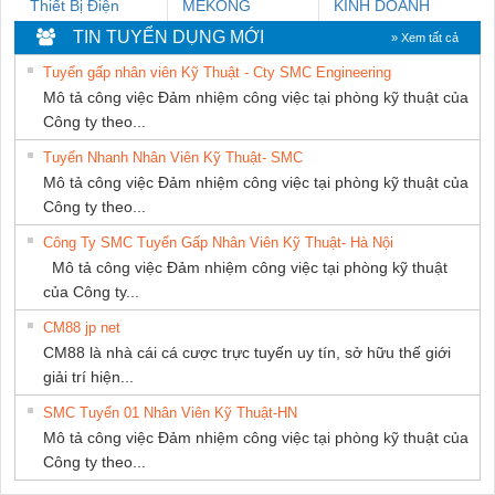
Thiết Bị Điện
MEKONG
KINH DOANH
Nam Quốc Thịnh
MARINE
DỊCH VỤ XNK
TIN TUYỂN DỤNG MỚI
» Xem tất cả
SUPPLY
PHƯƠNG NAM
Tuyển gấp nhân viên Kỹ Thuật - Cty SMC Engineering
Mô tả công việc Đảm nhiệm công việc tại phòng kỹ thuật của
Công ty theo...
Tuyển Nhanh Nhân Viên Kỹ Thuật- SMC
Mô tả công việc Đảm nhiệm công việc tại phòng kỹ thuật của
Công ty theo...
Công Ty SMC Tuyển Gấp Nhân Viên Kỹ Thuật- Hà Nội
Mô tả công việc Đảm nhiệm công việc tại phòng kỹ thuật
của Công ty...
CM88 jp net
CM88 là nhà cái cá cược trực tuyến uy tín, sở hữu thế giới
giải trí hiện...
SMC Tuyển 01 Nhân Viên Kỹ Thuật-HN
Mô tả công việc Đảm nhiệm công việc tại phòng kỹ thuật của
Công ty theo...