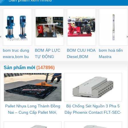
‹
›
bom truc dung
BƠM ÁP LỰC
BOM CUU HOA
bơm hoả tiển
ewara,bom bu
TỰ ĐỘNG
Diesel,BOM
Mastra
ewara
CHUA CHAY
Sản phẩm mới
(147896)
Pallet Nhựa Long Thành Đồng
Bộ Chống Sét Nguồn 3 Pha 5
Nai – Cung Cấp Pallet Mới,
Dây Phoenix Contact FLT-SEC-
C
Pallet Cũ Giá Tốt
P-T1-3S-264/50-FM - 2909589