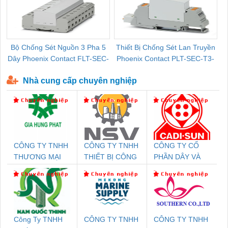
Bộ Chống Sét Nguồn 3 Pha 5
Thiết Bị Chống Sét Lan Truyền
B
Dây Phoenix Contact FLT-SEC-
Phoenix Contact PLT-SEC-T3-
P-T1-3S-440/35-FM - 2908264
230-FM-PT - 2907928
Nhà cung cấp chuyên nghiệp
CÔNG TY TNHH
CÔNG TY TNHH
CÔNG TY CỔ
THƯƠNG MẠI
THIẾT BỊ CÔNG
PHẦN DÂY VÀ
DỊCH VỤ KỸ
NGHIỆP NIHON
CÁP ĐIỆN
THUẬT ĐIỆN CƠ
SETSUBI VIỆT
THƯỢNG ĐÌNH
GIA HƯNG PHÁT
NAM
Công Ty TNHH
CÔNG TY TNHH
CÔNG TY TNHH