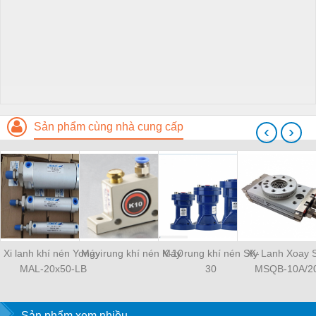
Sản phẩm cùng nhà cung cấp
‹
›
Xi lanh khí nén Yongyi
Máy rung khí nén K-10
Máy rung khí nén SK-
Xy Lanh Xoay
MAL-20x50-LB
30
MSQB-10A/2
Sản phẩm xem nhiều