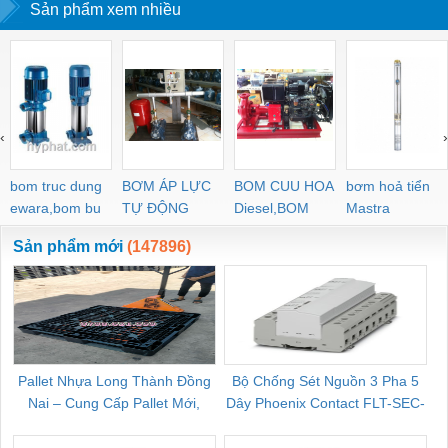
Sản phẩm xem nhiều
‹
›
bom truc dung
BƠM ÁP LỰC
BOM CUU HOA
bơm hoả tiển
ewara,bom bu
TỰ ĐỘNG
Diesel,BOM
Mastra
ewara
CHUA CHAY
Sản phẩm mới
(147896)
Pallet Nhựa Long Thành Đồng
Bộ Chống Sét Nguồn 3 Pha 5
Nai – Cung Cấp Pallet Mới,
Dây Phoenix Contact FLT-SEC-
C
Pallet Cũ Giá Tốt
P-T1-3S-264/50-FM - 2909589