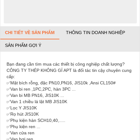
CHI TIẾT VỀ SẢN PHẨM
THÔNG TIN DOANH NGHIỆP
SẢN PHẨM GỢI Ý
Bạn đang cần tìm mua các thiết bị công nghiệp chất lượng?
CÔNG TY THÉP KHÔNG GỈ APT là đối tác tin cậy chuyên cung
cấp:
✅Mặt bích rỗng, đặc PN10,PN16, JIS10k ,Ansi CL150#
✅Van bi ren ,1PC,2PC, hàn 3PC ...
✅Van bi MB PN16, JIS10K ...
✅Van 1 chiều lá lật MB JIS10K
✅Lọc Y JIS10K
✅Rọ hút JIS10K
✅Phụ kiện hàn SCH10,40,.....
✅Phụ kiện ren ...
✅Van cửa ren
✅Van hơi ren,