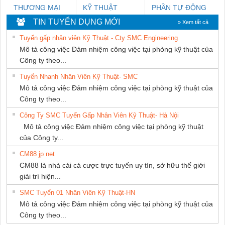
THƯƠNG MẠI
KỸ THUẬT
PHẦN TỰ ĐỘNG
DỊCH VỤ KỸ
KTECH VIỆT
TIẾN HƯNG
TIN TUYỂN DỤNG MỚI
» Xem tất cả
THUẬT ĐIỆN CƠ
NAM
Tuyển gấp nhân viên Kỹ Thuật - Cty SMC Engineering
GIA HƯNG PHÁT
Mô tả công việc Đảm nhiệm công việc tại phòng kỹ thuật của
Công ty theo...
Tuyển Nhanh Nhân Viên Kỹ Thuật- SMC
Mô tả công việc Đảm nhiệm công việc tại phòng kỹ thuật của
Công ty theo...
Công Ty SMC Tuyển Gấp Nhân Viên Kỹ Thuật- Hà Nội
Mô tả công việc Đảm nhiệm công việc tại phòng kỹ thuật
của Công ty...
CM88 jp net
CM88 là nhà cái cá cược trực tuyến uy tín, sở hữu thế giới
giải trí hiện...
SMC Tuyển 01 Nhân Viên Kỹ Thuật-HN
Mô tả công việc Đảm nhiệm công việc tại phòng kỹ thuật của
Công ty theo...