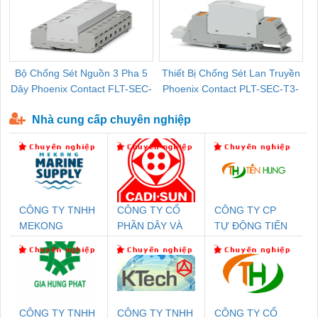
Bộ Chống Sét Nguồn 3 Pha 5
Thiết Bị Chống Sét Lan Truyền
B
Dây Phoenix Contact FLT-SEC-
Phoenix Contact PLT-SEC-T3-
P-T1-3S-440/35-FM - 2908264
230-FM-PT - 2907928
Nhà cung cấp chuyên nghiệp
CÔNG TY TNHH
CÔNG TY CỔ
CÔNG TY CP
MEKONG
PHẦN DÂY VÀ
TỰ ĐỘNG TIẾN
MARINE SUPPLY
CÁP ĐIỆN
HƯNG
THƯỢNG ĐÌNH
CÔNG TY TNHH
CÔNG TY TNHH
CÔNG TY CỔ