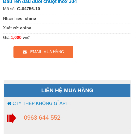
Đầu ren đầu đuôi chuột inox 304
Mã số:
G-64756-10
Nhãn hiệu:
china
Xuất xứ:
china
Giá:
1,000
vnđ
EMAIL MUA HÀNG
LIÊN HỆ MUA HÀNG
CTY THÉP KHÔNG GỈ APT
0963 644 552