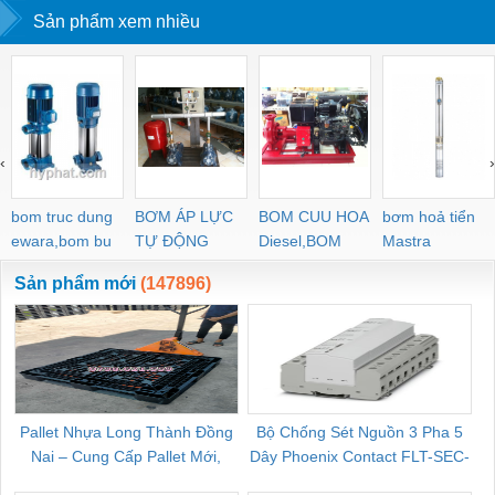
Sản phẩm xem nhiều
‹
›
bom truc dung
BƠM ÁP LỰC
BOM CUU HOA
bơm hoả tiển
ewara,bom bu
TỰ ĐỘNG
Diesel,BOM
Mastra
ewara
CHUA CHAY
Sản phẩm mới
(147896)
Pallet Nhựa Long Thành Đồng
Bộ Chống Sét Nguồn 3 Pha 5
Nai – Cung Cấp Pallet Mới,
Dây Phoenix Contact FLT-SEC-
C
Pallet Cũ Giá Tốt
P-T1-3S-264/50-FM - 2909589