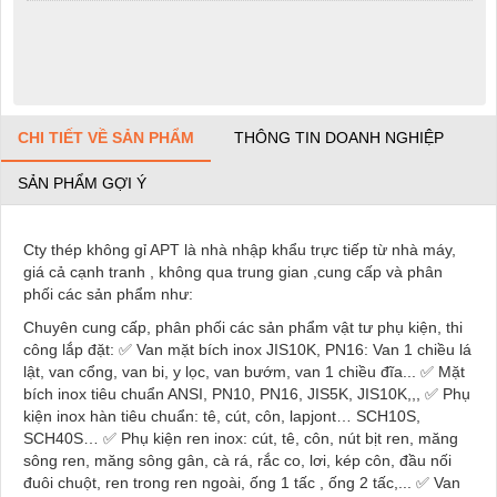
CHI TIẾT VỀ SẢN PHẨM
THÔNG TIN DOANH NGHIỆP
SẢN PHẨM GỢI Ý
Cty thép không gỉ APT là nhà nhập khẩu trực tiếp từ nhà máy,
giá cả cạnh tranh , không qua trung gian ,cung cấp và phân
phối các sản phẩm như:
Chuyên cung cấp, phân phối các sản phẩm vật tư phụ kiện, thi
công lắp đặt:
✅
Van mặt bích inox JIS10K, PN16: Van 1 chiều lá
lật, van cổng, van bi, y lọc, van bướm, van 1 chiều đĩa...
✅
Mặt
bích inox tiêu chuẩn ANSI, PN10, PN16, JIS5K, JIS10K,,,
✅
Phụ
kiện inox hàn tiêu chuẩn: tê, cút, côn, lapjont… SCH10S,
SCH40S…
✅
Phụ kiện ren inox: cút, tê, côn, nút bịt ren, măng
sông ren, măng sông gân, cà rá, rắc co, lơi, kép côn, đầu nối
đuôi chuột, ren trong ren ngoài, ống 1 tấc , ống 2 tấc,...
✅
Van