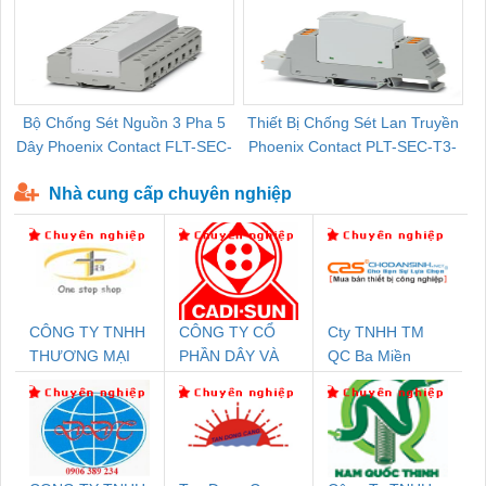
Bộ Chống Sét Nguồn 3 Pha 5
Thiết Bị Chống Sét Lan Truyền
B
Dây Phoenix Contact FLT-SEC-
Phoenix Contact PLT-SEC-T3-
P-T1-3S-440/35-FM - 2908264
230-FM-PT - 2907928
Nhà cung cấp chuyên nghiệp
CÔNG TY TNHH
CÔNG TY CỔ
Cty TNHH TM
THƯƠNG MẠI
PHẦN DÂY VÀ
QC Ba Miền
THIÊN ÂN VIỆT
CÁP ĐIỆN
NAM
THƯỢNG ĐÌNH