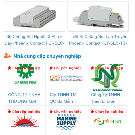
Bộ Chống Sét Nguồn 3 Pha 5
Thiết Bị Chống Sét Lan Truyền
B
Dây Phoenix Contact FLT-SEC-
Phoenix Contact PLT-SEC-T3-
P-T1-3S-440/35-FM - 2908264
230-FM-PT - 2907928
Nhà cung cấp chuyên nghiệp
CÔNG TY TNHH
Cty TNHH TM
Công Ty TNHH
THƯƠNG MẠI
QC Ba Miền
Thiết Bị Điện
DỊCH VỤ KỸ
Nam Quốc Thịnh
THUẬT ĐIỆN CƠ
GIA HƯNG PHÁT