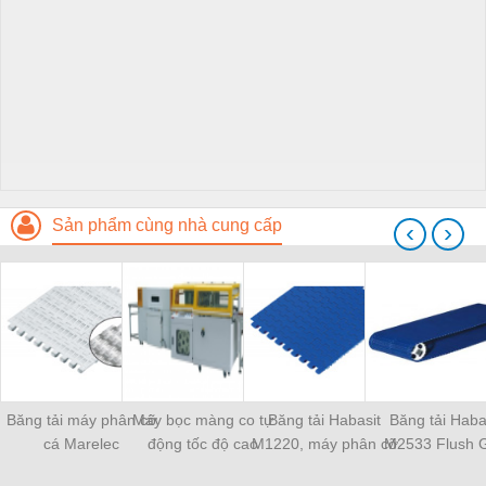
Sản phẩm cùng nhà cung cấp
‹
›
Băng tải máy phân cỡ
Máy bọc màng co tự
Băng tải Habasit
Băng tải Haba
cá Marelec
động tốc độ cao
M1220, máy phân cỡ
M2533 Flush G
Anritsu