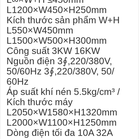
L1200×W450×H250mm
Kích thước sản phẩm W+H
L550×W450mm
L1500×W500×H300mm
Công suất 3KW 16KW
Nguồn điện 3∮,220/380V,
50/60Hz 3∮,220/380V, 50/
60Hz
Áp suất khí nén 5.5kg/cm³ /
Kích thước máy
L2050×W1580×H1320mm
L2000×W1100×H1250mm
Dòng điện tối đa 10A 32A